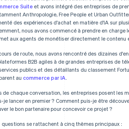
mmerce Suite
et avons intégré des entreprises de pre
tamment Anthropologie, Free People et Urban Outfitters
menté des expériences d'achat en matière d'IA sur plusi
emment, nous avons commencé à prendre en charge 
met aux agents de monétiser directement le contenu e
cours de route, nous avons rencontré des dizaines d'ent
plateformes B2B agiles à de grandes entreprises de t
services publics et des détaillants du classement Fort
parent au
commerce par IA
.
s de chaque conversation, les entreprises posent les 
s-je lancer en premier ? Comment puis-je être découv
uver le bon partenaire pour concevoir ce projet ?
 questions se rattachent à cinq thèmes principaux :