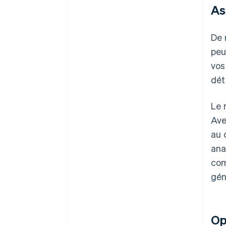
As
De 
peu
vos
dét
Le 
Ave
au 
ana
com
gén
Op