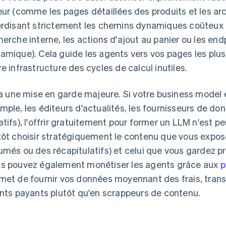
eur (comme les pages détaillées des produits et les ar
erdisant strictement les chemins dynamiques coûteux 
herche interne, les actions d'ajout au panier ou les end
amique). Cela guide les agents vers vos pages les plu
re infrastructure des cycles de calcul inutiles.
y a une mise en garde majeure. Si votre business model
mple, les éditeurs d'actualités, les fournisseurs de don
atifs), l'offrir gratuitement pour former un LLM n'est p
tôt choisir stratégiquement le contenu que vous exp
umés ou des récapitulatifs) et celui que vous gardez p
s pouvez également monétiser les agents grâce aux
p
met de fournir vos données moyennant des frais, transf
ents payants plutôt qu'en scrappeurs de contenu.