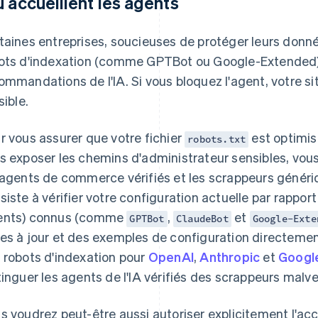
u accueillent les agents
taines entreprises, soucieuses de protéger leurs donné
ots d'indexation (comme GPTBot ou Google-Extended)
ommandations de l'IA. Si vous bloquez l'agent, votre s
sible.
r vous assurer que votre fichier
est optimis
robots.txt
s exposer les chemins d'administrateur sensibles, vous
 agents de commerce vérifiés et les scrappeurs généri
siste à vérifier votre configuration actuelle par rapport
nts) connus (comme
,
et
GPTBot
ClaudeBot
Google-Exte
es à jour et des exemples de configuration directemen
 robots d'indexation pour
OpenAI
,
Anthropic
et
Googl
tinguer les agents de l'IA vérifiés des scrappeurs malvei
s voudrez peut-être aussi autoriser explicitement l'a