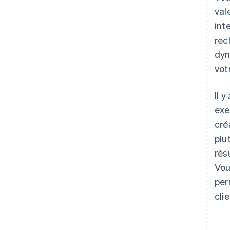
val
int
rec
dyn
vot
Il 
exe
cré
plu
rés
Vou
per
cli