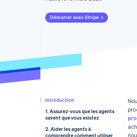
Authorization Boost
Acceptation optimisée
Link
Paiements accélérés
Démarrer avec Stripe
Financial Connections
Comptes financiers associés
Introduction
Nou
pro
1. Assurez-vous que les agents
savent que vous existez
pro
ach
Confirmez que votre fichier et
2. Aider les agents à
nou
les paramètres de votre pare-
comprendre comment utiliser