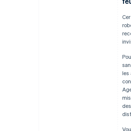
fe
Cer
rob
rec
invi
Pou
san
les
con
Age
mis
des
dis
Vou