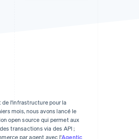
Stripe Sessions 2026
Découvrez comment
Stripe construit
l’infrastructure
économique de l’IA.
Regarder la vidéo
e l'infrastructure pour la
ers mois, nous avons lancé le
tion open source qui permet aux
des transactions via des API ;
mmerce par agent avec l'
Agentic