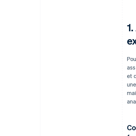
1
e
Pou
ass
et 
une
mai
ana
Co