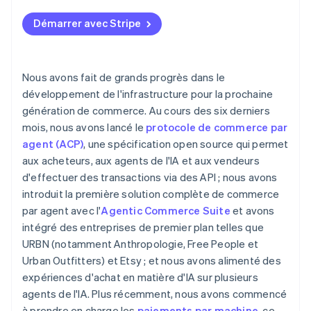
Définir des politiques financières pour les cas
Gardez le contrôle sur l’expérience client
L’écosystème de partenaires pour des solutions de
particuliers
bout en bout
Démarrer avec Stripe
Acceptez les paiements agentiques et protégez-
Assurer la cohérence de la marque dans les
vous contre les nouveaux modèles de fraude
Les services B2B de Stripe pour des services de
interactions avec les agents
conseil spécialisés
Nous avons fait de grands progrès dans le
développement de l'infrastructure pour la prochaine
génération de commerce. Au cours des six derniers
mois, nous avons lancé le
protocole de commerce par
agent (ACP)
, une spécification open source qui permet
aux acheteurs, aux agents de l'IA et aux vendeurs
d'effectuer des transactions via des API ; nous avons
introduit la première solution complète de commerce
par agent avec l'
Agentic Commerce Suite
et avons
intégré des entreprises de premier plan telles que
URBN (notamment Anthropologie, Free People et
Urban Outfitters) et Etsy ; et nous avons alimenté des
expériences d'achat en matière d'IA sur plusieurs
agents de l'IA. Plus récemment, nous avons commencé
à prendre en charge les
paiements par machine
, ce