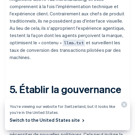
comprennent à la fois l'implémentation technique et
l'expérience client. Contrairement aux chefs de produit
traditionnels, ils ne possèdent pas d'interface visuelle.
Au lieu de cela, ils s'approprient l'expérience agentique,
testent la façon dont les agents perçoivent la marque,
optimisent le « contenu »
et surveillent les
llms.txt
taux de conversion des transactions pilotées par des
machines.
5. Établir la gouvernance
de l'IA
You’re viewing our website for Switzerland, but it looks like
you’re in the United States.
Les transactions par agent créent des considérations
Switch to the United States site
opérationnelles supplémentaires qui peuvent
nécessiter de nouvelles politiques. Cela peut inclure la