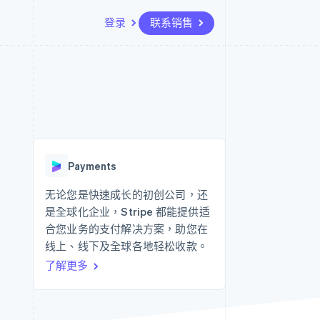
登录
联系销售
资源
生态系统
联系
场
更多
应用集成
合作伙伴
联系销售
Product roadmap
代码示例
Stripe App Marketplace
成为合作伙伴
了解未来规划
开发者博客
API 状态
Radar
欺诈防范
Payments
Atlas
初创企业注册
无论您是快速成长的初创公司，还
是全球化企业，Stripe 都能提供适
Climate
碳移除
合您业务的支付解决方案，助您在
线上、线下及全球各地轻松收款。
了解更多