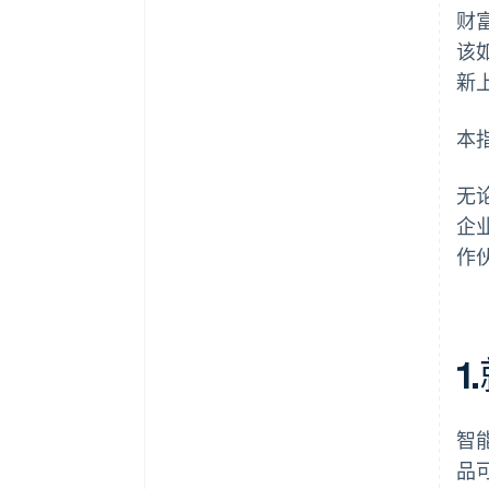
财
该
新
本
无
企
作
智
品