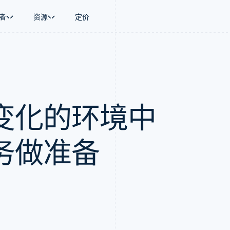
者
资源
定价
景
指南
按行业
公司
资金管理
平台和交易市
商务
持
接受线上付款
AI 企业
产品路线图
Global Payouts
Connect
币
持方案
实施预置结账流程
创作者经济
Sessions 年度大会
向第三方打款
平台支付
务
务
构建平台或交易市场
游戏
招聘
Crypto
金融
管理订阅
酒店、旅游与休闲
资讯中心
变化的环境中
钱包、稳定币发行和发卡基础设
动化
提供按用量计费
保险
Stripe Press
施
企业
发行稳定币支持的支付卡
媒体与娱乐
支付
通过智能体配置和管理服务
非营利组织
务做准备
场
专业服务
理
公共部门
零售
化
on