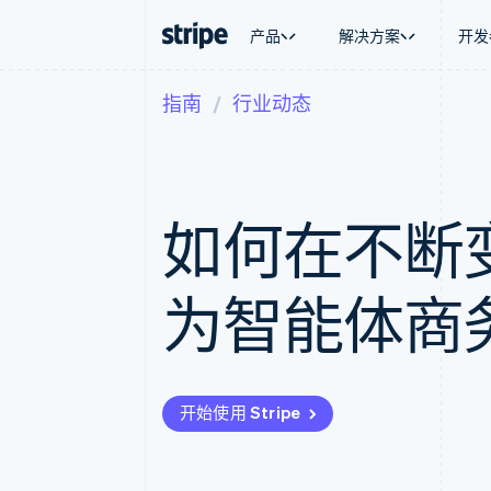
产品
解决方案
开发
指南
行业动态
按企业阶段
文档
学习
按应用场
支持
支付
营收
大型企业
Stripe 文档
博客
智能体
获取支
Payments
Billing
初创企业
API 参考文档
客户案例
加密货
托管支
在线支付
经常性收入
库与 SDK
指南
电子商
专业服
Managed Payments
Metronome
Stripe Apps
嵌入式
如何在不断
备案商家解决方案
按用量计费
财务自
Payment links
Subscriptions
全球化
无代码支付
订阅管理
应用内
Checkout
Invoicing
为智能体商
交易市
预构建支付界面
一次性或定期账单
资金管
Elements
Tax
平台
灵活的 UI 组件
销售税和增值税自动
SaaS
Payment methods
Revenue Recogniti
接入 125+ 种支付方式
会计自动化
Authorization Boost
Stripe Sigma
开始使用 Stripe
支付成功率优化
自定义报告
Link
Data Pipeline
加速结账
数据同步