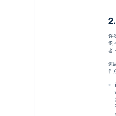
许
织
者
进
作