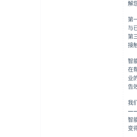
解
第一
与
第
接
智
在
业
告
我
—
智
变