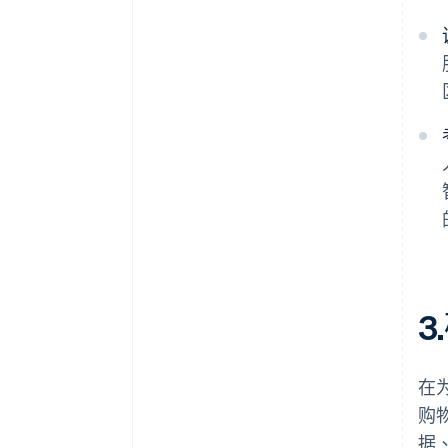
在
购
据