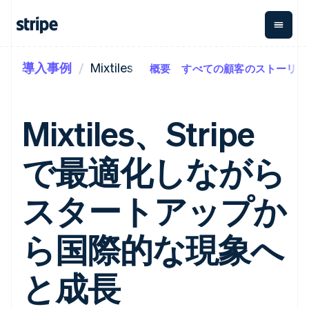
導入事例
Mixtiles
概要
すべての顧客のストーリー
企業規模別
ドキュメント
学ぶ
支払い
収益
資金管
プラッ
理
フォー
大企業向け
Stripe のドキュメント
ブログ
とマー
Payments
Billing
スタートアップ向け
API リファレンス
導入事例
Mixtiles、Stripe
オンライン決
経常収益
ットプ
Global
ライブラリと SDK
ガイド
済
Metronome
Payouts
イス
Stripe Apps
Managed
で最適化しながら
従量課金
Payments
第三者
Connec
ユースケース別
マーチャント
サブスクリ
への入
サポート
プション
オブレコード
金
プラッ
ガイド
エージェンティックコマ
スタートアップか
サブスクリ
ソリューショ
Payment links
フォー
ース
サポートに問い合わせる
プションの
ン
決済の
E コマース / ECサイト
オンライン決済を受け付
管理サポートプラン
コーディング
管理
Invoicing
築
埋込型金融
け
プロフェッショナルサー
ら国際的な現象へ
1 回限りまた
不要の決済ペ
請求・財務関連
構築済みの決済を実装
ビス
は継続
ージ
Checkout
グローバルビジネス
プラットフォームまたは
構築済み決済
Tax
アプリ内決済
マーケットプレイスを構
と成長
消費税と
UI
マーケットプレイス
築する
VAT の自動
Elements
資金管理
サブスクリプションを管
柔軟な UI コン
計算
Revenue
会社
プラットフォーム
理