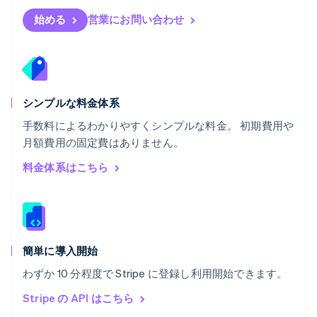
ブルガリア
English
始める
営業にお問い合わせ
ベルギー
Nederlands
Français
Deutsch
English
ポーランド
English
ポルトガル
Português
English
シンプルな料金体系
マルタ
手数料によるわかりやすくシンプルな料金。 初期費用や
English
月額費用の固定費はありません。
マレーシア
English
简体中文
料金体系はこちら
メキシコ
Español
English
ラトビア
English
リトアニア
English
簡単に導入開始
リヒテンシュタイン
わずか 10 分程度で Stripe に登録し利用開始できます。
Deutsch
English
ルーマニア
Stripe の API はこちら
English