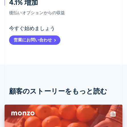
4.1% 増加
後払いオプションからの収益
アイルランド
今すぐ始めましょう
English
アメリカ
営業にお問い合わせ
English
Español
简体中文
アラブ首長国連邦
English
イギリス
English
イタリア
Italiano
English
インド
English
顧客のストーリーをもっと読む
エストニア
English
オーストラリア
English
オーストリア
Deutsch
English