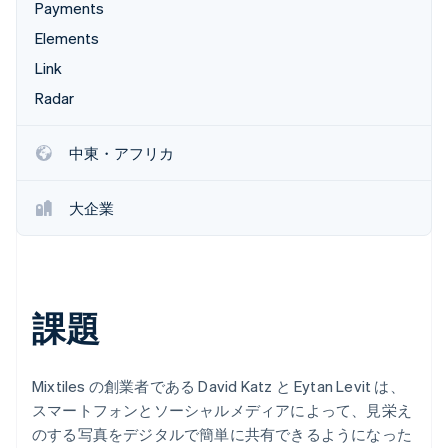
Payments
パートナー
Climate
Elements
Stripe App Marketplace
カーボンリムーバル
Link
Identity
Radar
オンライン本人確認
中東・アフリカ
大企業
Stripe Sessions 2026
Stripe が AI の経済インフラをどのように構築しているかを
ご覧ください。
こちらをご覧ください
課題
Mixtiles の創業者である David Katz と Eytan Levit は、
スマートフォンとソーシャルメディアによって、見栄え
のする写真をデジタルで簡単に共有できるようになった