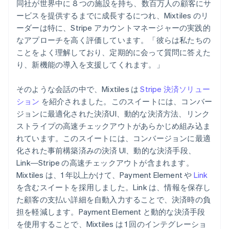
同社が世界中に 8 つの施設を持ち、数百万人の顧客にサ
ービスを提供するまでに成長するにつれ、Mixtiles のリ
ーダーは特に、Stripe アカウントマネージャーの実践的
なアプローチを高く評価しています。「彼らは私たちの
ことをよく理解しており、定期的に会って質問に答えた
り、新機能の導入を支援してくれます。」
そのような会話の中で、Mixtiles は
Stripe 決済ソリュー
ション
を紹介されました。このスイートには、コンバー
ジョンに最適化された決済UI、動的な決済方法、リンク
ストライプの高速チェックアウトがあらかじめ組み込ま
れています。このスイートには、コンバージョンに最適
化された事前構築済みの決済 UI、動的な決済手段、
Link―Stripe の高速チェックアウトが含まれます。
Mixtiles は、1 年以上かけて、Payment Element や
Link
を含むスイートを採用しました。Link は、情報を保存し
た顧客の支払い詳細を自動入力することで、決済時の負
担を軽減します。Payment Element と動的な決済手段
を使用することで、Mixtiles は 1 回のインテグレーショ