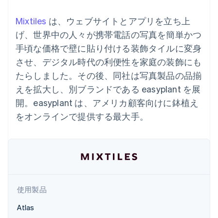
Recognition
ポーネント
SaaS
従量課金請求を提供
決済手段
製品ロードマップ
ステーブルコイン担保型
会計管理の
Mixtiles
は、ウェブサイトとアプリを立ち上
125 以上の決
Sessions 年次カンファ
のカードを発行
自動化
済手段を利用
レンス
げ、世界中の人々が携帯電話の写真を簡単かつ
エージェントによるサー
Stripe
可能
Terminal
採用情報
ビスのプロビジョニング
Sigma
手頃な価格で壁に貼り付ける装飾タイルに変身
業種別
対面支払い
ニュースルーム
と管理
カスタムレ
Authorization
Stripe Press
させ、デジタル時代の利便性を家庭の装飾にも
ポート
Boost
AI 企業
Data
たらしました。その後、同社は写真製品の品揃
決済成功率の
クリエイターエコノミ―
Pipeline
最適化
ゲーム
えを拡大し、別ブランドである easyplant を展
リソース
データの同
Link
ホスピタリティ、旅行、
お問い合わせ
期
開。easyplant は、アメリカ顧客向けに鉢植え
スピーディー
レジャー
な決済
保険
アプリへの導入
営業にお問い合わせ
をオンラインで提供する最大手。
メディアおよびエンター
コードサンプル
パートナーになる
テインメント
開発者のブログ
非営利団体
API ステータス
プロフェッショナルサー
その他
ビス
Product roadmap
パブリックセクター
今後の予定を確認
小売業
Radar
使用製品
不正防止
Atlas
エコシステム
Atlas
スタートアップの企業設立