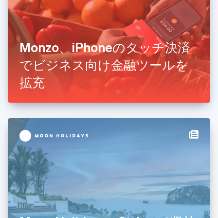
オランダ
Nederlands
English
カナダ
English
Français
キプロス
Monzo、iPhoneのタッチ決済
English
でビジネス向け金融ツールを
ギリシア
English
拡充
クロアチア
English
Italiano
ジブラルタル
English
シンガポール
English
简体中文
スイス
Deutsch
Français
Italiano
English
スウェーデン
Svenska
English
スペイン
Español
English
スロバキア
English