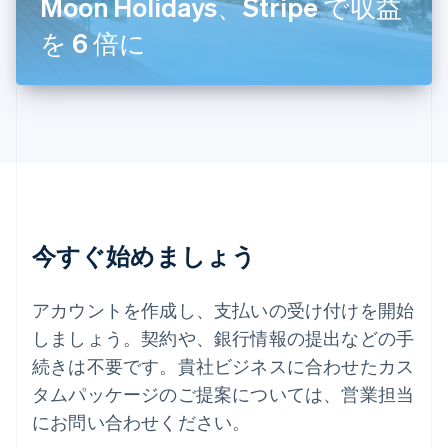
Moon Holidays、Stripe で収益
スロベニア
English
Italiano
を 6 倍に
タイ
ไทย
English
チェコ共和国
English
デンマーク
English
ドイツ
Deutsch
English
ニュージーランド
English
今すぐ始めましょう
ノルウェー
English
ハンガリー
アカウントを作成し、支払いの受け付けを開始
English
フィンランド
しましょう。契約や、銀行情報の提出などの手
English
Svenska
続きは不要です。貴社ビジネスに合わせたカス
ブラジル
タムパッケージのご提案については、営業担当
Português
English
フランス
にお問い合わせください。
Français
English