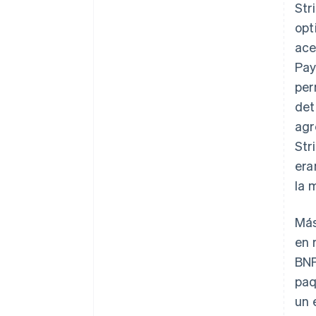
Str
opt
ace
Pay
per
det
agr
Str
era
la 
Más
en 
BNP
paq
un 