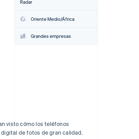
Radar
Oriente Medio/África
Sesiones de Stripe
Grandes empresas
2026
Descubre cómo Stripe
construye la
infraestructura
económica para la IA.
Mirar ahora
an visto cómo los teléfonos
 digital de fotos de gran calidad.