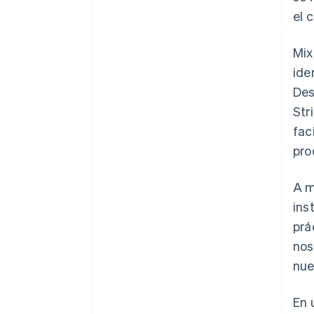
el 
Mix
ide
Des
Str
fac
pro
A m
ins
prá
nos
nue
En 