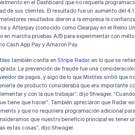
erimento en el Dashboard que no requería programació
ad de sus clientes. El resultado fue un aumento del 4.1
metedores resultados dieron a la empresa la confianza 
rna y Afterpay (conocido como Clearpay en el Reino Un
o en marcha pruebas A/B para experimentar con mét
o Cash App Pay y Amazon Pay.
tiles también confía en
Stripe Radar
en lo que se refie
egrada. La prevención de fraude fue una consideración 
veedor de pagos, y algo de lo que Mixtiles sintió que no
eniería de producto consideraba que era importante co
lementar y con la que trabajar”, dijo Shwager. “Cuando 
que tiene que hacer”. También apreciaron que Radar est
ments y que no requiriera programación adicional par
nsideramos que nuestro beneficio principal es tener un
as estas cosas”, dijo Shwager.