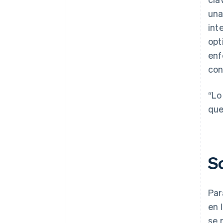
una
int
opt
enf
con
“Lo
que
S
Par
en 
se 