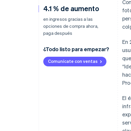
Con
4.1 % de aumento
fot
per
en ingresos gracias a las
opciones de compra ahora,
col
paga después
En 
¿Todo listo para empezar?
usu
que
Comunícate con ventas
“Id
hac
Pro
El 
inf
exp
ser
cla