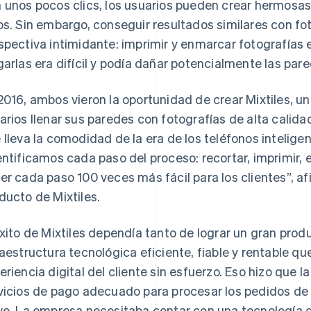
 unos pocos clics, los usuarios pueden crear hermosas
os. Sin embargo, conseguir resultados similares con fo
spectiva intimidante: imprimir y enmarcar fotografías e
garlas era difícil y podía dañar potencialmente las par
2016, ambos vieron la oportunidad de crear Mixtiles, un 
arios llenar sus paredes con fotografías de alta calidad
 lleva la comodidad de la era de los teléfonos inteligen
entificamos cada paso del proceso: recortar, imprimir,
er cada paso 100 veces más fácil para los clientes”, a
ducto de Mixtiles.
éxito de Mixtiles dependía tanto de lograr un gran pro
raestructura tecnológica eficiente, fiable y rentable que
eriencia digital del cliente sin esfuerzo. Eso hizo que 
vicios de pago adecuado para procesar los pedidos de 
ve. La empresa necesitaba contar con una tecnología d