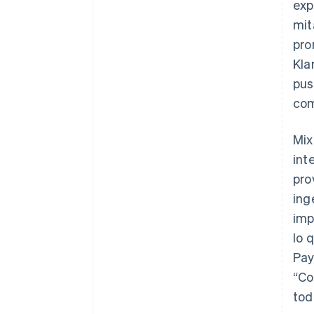
exp
mit
pro
Kla
pus
com
Mix
int
pro
ing
imp
lo 
Pay
“Co
tod