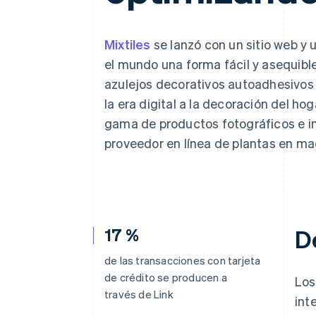
Authorization Boost
Optimizaciones de aceptación
Link
Proceso de compra acelerado
Mixtiles
se lanzó con un sitio web y
Financial Connections
el mundo una forma fácil y asequible
Datos de ctas. financieras
vinculadas
azulejos decorativos autoadhesivos 
la era digital a la decoración del h
gama de productos fotográficos e i
proveedor en línea de plantas en mac
17 %
D
de las transacciones con tarjeta
de crédito se producen a
Los
través de Link
int