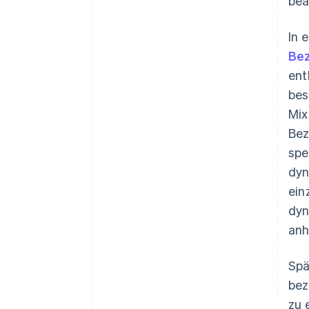
bea
In 
Bez
ent
bes
Mix
Bez
spe
dyn
ein
dyn
anh
Spä
bez
zu 