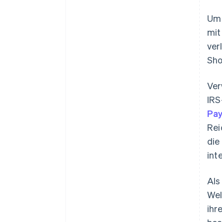
Um 
mit
ver
Sho
Ver
IRS
Pa
Rei
die
int
Als
Wel
ihr