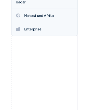
Radar
Nahost und Afrika
Stripe-Sessions 2026
Erfahren Sie, wie Stripe
Lösungen für die
Enterprise
Wirtschaftsinfrastruktur
für KI aufbaut.
Jetzt ansehen