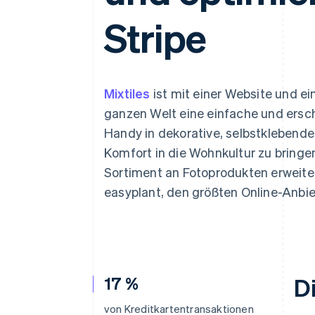
Optimierung der
Datensynchronisier
Autorisierungsraten
Stripe
Link
Beschleunigter Bezahlvorgang
Financial Connections
Verbundene Finanzdaten
Mixtiles
ist mit einer Website und e
ganzen Welt eine einfache und ersch
Handy in dekorative, selbstklebende
Komfort in die Wohnkultur zu bring
Sortiment an Fotoprodukten erweiter
easyplant, den größten Online-Anbie
17 %
D
von Kreditkartentransaktionen