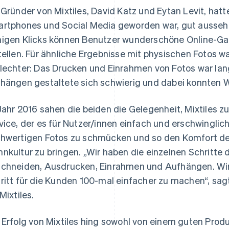
 Gründer von Mixtiles, David Katz und Eytan Levit, hat
rtphones und Social Media geworden war, gut aussehen
igen Klicks können Benutzer wunderschöne Online-Gale
tellen. Für ähnliche Ergebnisse mit physischen Fotos w
lechter: Das Drucken und Einrahmen von Fotos war la
hängen gestaltete sich schwierig und dabei konnten
Jahr 2016 sahen die beiden die Gelegenheit, Mixtiles zu
vice, der es für Nutzer/innen einfach und erschwingli
hwertigen Fotos zu schmücken und so den Komfort des
nkultur zu bringen. „Wir haben die einzelnen Schritte d
chneiden, Ausdrucken, Einrahmen und Aufhängen. Wir
ritt für die Kunden 100-mal einfacher zu machen“, sa
Mixtiles.
 Erfolg von Mixtiles hing sowohl von einem guten Produk