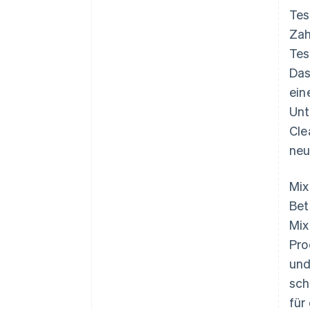
Tes
Zah
Tes
Das
ein
Unt
Cle
neu
Mix
Bet
Mix
Pro
und
sch
für