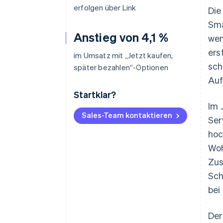
erfolgen über Link
Die
Sma
Anstieg von 4,1 %
wen
ers
im Umsatz mit „Jetzt kaufen,
sch
später bezahlen“-Optionen
Auf
Startklar?
Im 
Sales-Team kontaktieren
Ser
hoc
Woh
Zus
Sch
bei 
Der