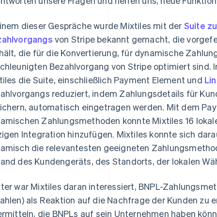
ntworten unsere Fragen und helfen uns, neue Funktion
einem dieser Gespräche wurde Mixtiles mit der
Suite z
ahlvorgangs
von Stripe bekannt gemacht, die vorgef
hält, die für die Konvertierung, für dynamische Zahlu
chleunigten Bezahlvorgang von Stripe optimiert sind.
tiles die Suite, einschließlich Payment Element und
Li
ahlvorgangs reduziert, indem Zahlungsdetails für Kund
ichern, automatisch eingetragen werden. Mit dem P
amischen Zahlungsmethoden konnte Mixtiles 16 lokal
zigen Integration hinzufügen. Mixtiles konnte sich dara
amisch die relevantesten geeigneten Zahlungsmethode
and des Kundengeräts, des Standorts, der lokalen Wä
ter war Mixtiles daran interessiert, BNPL-Zahlungsmet
ahlen) als Reaktion auf die Nachfrage der Kunden zu
ermitteln, die BNPLs auf sein Unternehmen haben könn