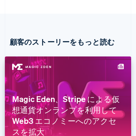
English
イギリス
English
イタリア
Italiano
English
インド
English
顧客のストーリーをもっと読む
エストニア
English
オーストラリア
English
オーストリア
Deutsch
English
オランダ
Nederlands
English
カナダ
Magic Eden、Stripe による仮
English
Français
キプロス
想通貨オンランプを利用して
English
Web3 エコノミーへのアクセ
ギリシア
English
スを拡大
クロアチア