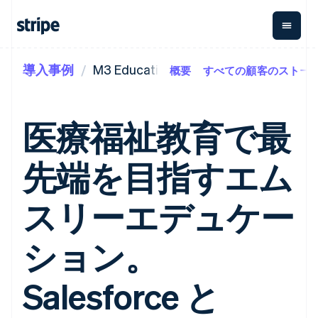
導入事例
M3 Education
概要
すべての顧客のストー
企業規模別
ドキュメント
学ぶ
支払い
収益
資金管
プラッ
理
フォー
大企業向け
Stripe のドキュメント
ブログ
とマー
Payments
Billing
スタートアップ向け
API リファレンス
導入事例
医療福祉教育で最
オンライン決
経常収益
ットプ
Global
ライブラリと SDK
ガイド
済
Metronome
Payouts
イス
Stripe Apps
Managed
先端を目指すエム
従量課金
Payments
第三者
Connec
ユースケース別
マーチャント
サブスクリ
への入
サポート
プション
オブレコード
金
プラッ
ガイド
エージェンティックコマ
スリーエデュケー
サブスクリ
ソリューショ
Payment links
フォー
ース
サポートに問い合わせる
プションの
ン
決済の
E コマース / ECサイト
オンライン決済を受け付
管理サポートプラン
コーディング
管理
Invoicing
築
埋込型金融
け
プロフェッショナルサー
ション。
1 回限りまた
不要の決済ペ
請求・財務関連
構築済みの決済を実装
ビス
は継続
ージ
Checkout
グローバルビジネス
プラットフォームまたは
構築済み決済
Tax
アプリ内決済
マーケットプレイスを構
Salesforce と
消費税と
UI
マーケットプレイス
築する
VAT の自動
Elements
資金管理
サブスクリプションを管
柔軟な UI コン
計算
Revenue
会社
プラットフォーム
理