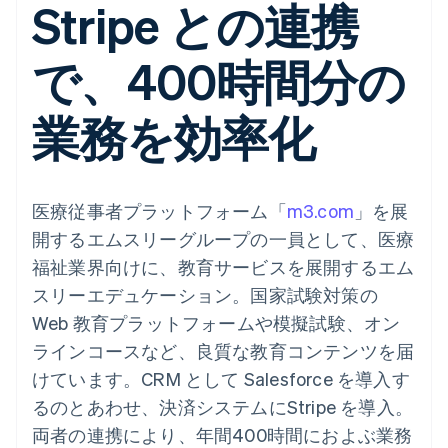
Stripe との連携
Recognition
ポーネント
SaaS
従量課金請求を提供
決済手段
製品ロードマップ
ステーブルコイン担保型
会計管理の
125 以上の決
Sessions 年次カンファ
のカードを発行
自動化
で、400時間分の
済手段を利用
レンス
エージェントによるサー
Stripe
可能
Terminal
採用情報
ビスのプロビジョニング
Sigma
業種別
対面支払い
ニュースルーム
と管理
カスタムレ
業務を効率化
Authorization
Stripe Press
ポート
Boost
AI 企業
Data
決済成功率の
クリエイターエコノミ―
Pipeline
最適化
ゲーム
リソース
データの同
Link
ホスピタリティ、旅行、
お問い合わせ
期
医療従事者プラットフォーム「
スピーディー
m3.com
」を展
レジャー
な決済
保険
アプリへの導入
営業にお問い合わせ
開するエムスリーグループの一員として、医療
メディアおよびエンター
コードサンプル
パートナーになる
テインメント
開発者のブログ
福祉業界向けに、教育サービスを展開するエム
非営利団体
API ステータス
スリーエデュケーション。国家試験対策の
プロフェッショナルサー
その他
ビス
Web 教育プラットフォームや模擬試験、オン
Product roadmap
パブリックセクター
ラインコースなど、良質な教育コンテンツを届
今後の予定を確認
小売業
けています。CRM として Salesforce を導入す
Radar
不正防止
るのとあわせ、決済システムにStripe を導入。
エコシステム
Atlas
両者の連携により、年間400時間におよぶ業務
スタートアップの企業設立