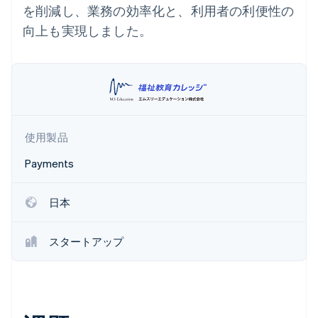
を削減し、業務の効率化と、利用者の利便性の
パートナー
Climate
Stripe App Marketplace
向上も実現しました。
カーボンリムーバル
Identity
オンライン本人確認
使用製品
Stripe Sessions 2026
Payments
Stripe が AI の経済インフラをどのように構築しているかを
ご覧ください。
こちらをご覧ください
日本
スタートアップ