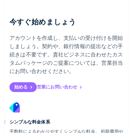
Deutsch
English
ニュージーランド
English
今すぐ始めましょう
ノルウェー
English
ハンガリー
アカウントを作成し、支払いの受け付けを開始
English
フィンランド
しましょう。契約や、銀行情報の提出などの手
English
Svenska
続きは不要です。貴社ビジネスに合わせたカス
ブラジル
タムパッケージのご提案については、営業担当
Português
English
フランス
にお問い合わせください。
Français
English
ブルガリア
English
始める
営業にお問い合わせ
ベルギー
Nederlands
Français
Deutsch
English
ポーランド
English
ポルトガル
Português
English
シンプルな料金体系
マルタ
手数料によるわかりやすくシンプルな料金。 初期費用や
English