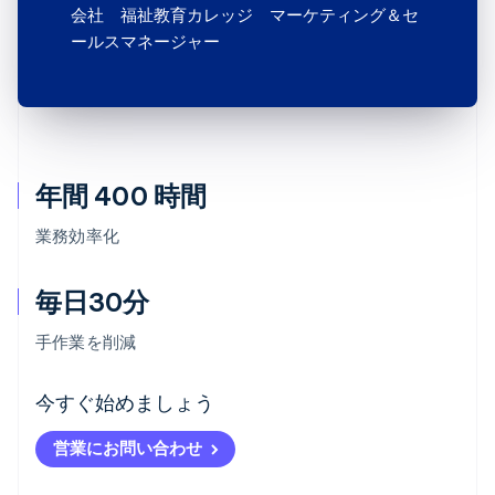
会社 福祉教育カレッジ マーケティング＆セ
ールスマネージャー
年間 400 時間
業務効率化
毎日30分
手作業を削減
アイルランド
今すぐ始めましょう
English
アメリカ
営業にお問い合わせ
English
Español
简体中文
アラブ首長国連邦