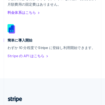
月額費用の固定費はありません。
マレーシア
English
简体中文
料金体系はこちら
メキシコ
Español
English
ラトビア
English
リトアニア
English
簡単に導入開始
リヒテンシュタイン
わずか 10 分程度で Stripe に登録し利用開始できます。
Deutsch
English
ルーマニア
Stripe の API はこちら
English
ルクセンブルグ
Français
Deutsch
English
中国香港特別行政区
English
简体中文
中国本土
简体中文
English
日本
日本語
English