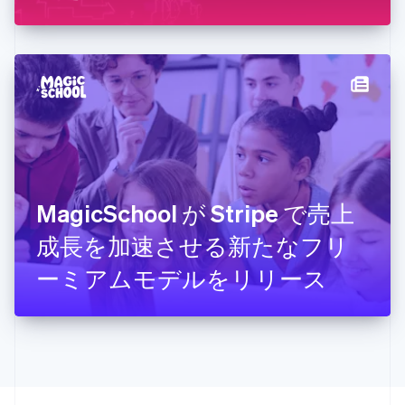
English
Italiano
ジブラルタル
English
シンガポール
English
简体中文
スイス
Deutsch
Français
Italiano
English
スウェーデン
Svenska
English
スペイン
Español
English
スロバキア
MagicSchool が Stripe で売上
English
成長を加速させる新たなフリ
スロベニア
English
Italiano
ーミアムモデルをリリース
タイ
ไทย
English
チェコ共和国
English
デンマーク
English
ドイツ