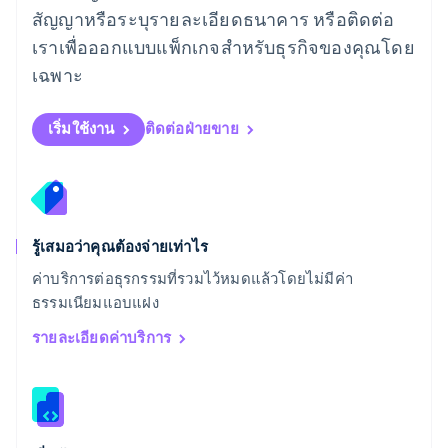
English
สัญญาหรือระบุรายละเอียดธนาคาร หรือติดต่อ
สเปน
เราเพื่อออกแบบแพ็กเกจสำหรับธุรกิจของคุณโดย
Español
English
สโลวาเกีย
เฉพาะ
English
สโลวีเนีย
English
Italiano
เริ่มใช้งาน
ติดต่อฝ่ายขาย
สวิตเซอร์แลนด์
Deutsch
Français
Italiano
English
สวีเดน
Svenska
English
สหรัฐอเมริกา
English
Español
简体中文
รู้เสมอว่าคุณต้องจ่ายเท่าไร
สหรัฐอาหรับเอมิเรตส์
ค่าบริการต่อธุรกรรมที่รวมไว้หมดแล้วโดยไม่มีค่า
English
ธรรมเนียมแอบแฝง
สหราชอาณาจักร
English
รายละเอียดค่าบริการ
สาธารณรัฐเช็ก
English
สิงคโปร์
English
简体中文
ออสเตรเลีย