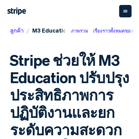
ลูกค้า
M3 Education
ภาพรวม
เรื่องราวทั้งหมดของลูก
ตามขั้น
เอกสารประกอบ
เรียนรู้
การชำระเงิน
รายรับ
การ
แพลตฟอ
จัดการ
และ
องค์กร
Stripe Docs
บล็อก
เงิน
มาร์เก็ต
Payments
Billing
ธุรกิจสตาร์ทอัพ
ข้อมูลอ้างอิงเกี่ยวกับ API
เรื่องราวจากลูกค้า
Stripe ช่วยให้ M3
การชำระเงิน
รายรับตาม
เพลส
ไลบรารีและ SDK
คู่มือ
ออนไลน์
แบบแผนล่วง
Stripe Apps
Global
Payment links
หน้า
Metronome
Payouts
Conne
Education ปรับปรุง
การชำร
ตามกรณีใช้งาน
การชำระเงิน
การเรียกเก็บ
เบิกจ่าย
เงินสำห
การสนับสนุน
แบบไม่ต้อง
เงินตามการ
ให้กับ
แพลตฟอ
คู่มือ
การค้าแบบใช้เอเจนต์
ประสิทธิภาพการ
เขียนโค้ด
Checkout
ใช้งาน
การชำระเงิน
บุคคลที่
อีคอมเมิร์ซ
รับการสนับสนุน
UI การชำระ
ตามรอบบิล
สาม
บริการทางการเงินที่ผสาน
รับการชำระเงินออนไลน์
แพ็กเกจการสนับสนุนที่ได้
การจัดการ
เงินสำเร็จรูป
รวมในตัว
ติดตั้งใช้งานการชำระเงิน
รับการจัดการ
ปฏิบัติงานและยก
การชำระเงิน
Elements
การทำงานอัตโนมัติด้าน
สำเร็จรูป
บริการเฉพาะทาง
องค์ประกอบ UI
ตามรอบบิล
Invoicing
การเงิน
สร้างแพลตฟอร์มหรือ
ครั้งเดียวหรือ
ที่ยืดหยุ่น
ธุรกิจทั่วโลก
มาร์เก็ตเพลส
ระดับความสะดวก
ตามแบบแผน
วิธีการชำระ
การชำระเงินในแอป
จัดการการชำระเงินตาม
เงิน
ล่วงหน้า
Tax
มาร์เก็ตเพลส
รอบบิล
เข้าถึงได้
คิดภาษีการ
บริษัท
การจัดการเงิน
เสนอการเรียกเก็บเงินตาม