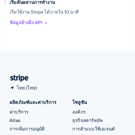
English
เริ่มต้นผสานการทำงาน
ออสเตรีย
เริ่มใช้งาน Stripe ได้ภายใน 10 นาที
Deutsch
English
อิตาลี
ข้อมูลอ้างอิง API
Italiano
English
อินเดีย
English
เอสโตเนีย
English
ไอร์แลนด์
English
ฮังการี
English
ไทย (ไทย)
ผลิตภัณฑ์และค่าบริการ
โซลูชัน
ค่าบริการ
องค์กร
Atlas
ธุรกิจสตาร์ทอัพ
การเพิ่มการอนุมัติ
การค้าแบบใช้เอเจนต์