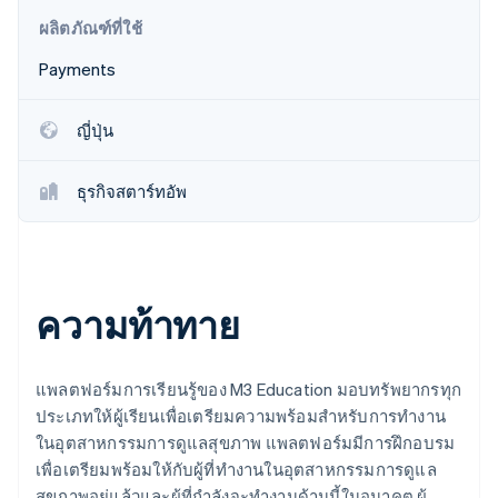
พาร์ทเนอร์
การก่อตั้งบริษัทสตาร์ทอัพ
Stripe App Marketplace
ผลิตภัณฑ์ที่ใช้
Climate
Payments
การขจัดคาร์บอน
ญี่ปุ่น
ธุรกิจสตาร์ทอัพ
Stripe Sessions 2026
ดูว่า Stripe กำลังสร้างโครงสร้างพื้นฐานระบบเศรษฐกิจสำหรับ
AI อย่างไร
รับชมเลย
ความท้าทาย
แพลตฟอร์มการเรียนรู้ของ M3 Education มอบทรัพยากรทุก
ประเภทให้ผู้เรียนเพื่อเตรียมความพร้อมสำหรับการทำงาน
ในอุตสาหกรรมการดูแลสุขภาพ แพลตฟอร์มมีการฝึกอบรม
เพื่อเตรียมพร้อมให้กับผู้ที่ทำงานในอุตสาหกรรมการดูแล
สุขภาพอยู่แล้วและผู้ที่กำลังจะทำงานด้านนี้ในอนาคต ผู้