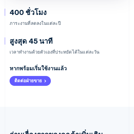
400 ชั่วโมง
ภาระงานที่ลดลงในแต่ละปี
สูงสุด 45 นาที
เวลาทำงานด้วยตัวเองที่ประหยัดได้ในแต่ละวัน
กรีซ
English
หากพร้อมเริ่มใช้งานแล้ว
เขตบริหารพิเศษฮ่องกง ประเทศจีน
English
简体中文
ติดต่อฝ่ายขาย
แคนาดา
English
Français
โครเอเชีย
English
Italiano
จีนแผ่นดินใหญ่
简体中文
English
ไซปรัส
English
ญี่ปุ่น