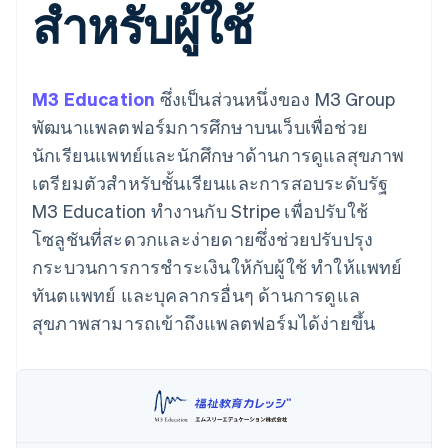
สำหรับผู้ใช้
มากกว่า 125
ขายและ VAT
แพลตฟอร์ม
การใช้งาน
รายการ
Authorization
อัตโนมัติ
Revenue
แผนงานผลิตภัณฑ์
SaaS
ออกบัตรที่มีสเตเบิลคอยน์
Boost
Recognition
การประชุมประจำปีแบบ
รองรับอยู่
ยกระดับการ
เซสชัน
จัดเตรียมและจัดการ
ระบบ
ยอมรับการ
ตำแหน่งงาน
บริการด้วยเอเจนต์
M3 Education
ซึ่งเป็นส่วนหนึ่งของ M3 Group
อัตโนมัติ
ชำระเงิน
Link
ห้องข่าว
ตามอุตสาหกรรม
การชำระเงินที่
สำหรับการ
Stripe
Stripe Press
พัฒนาแพลตฟอร์มการศึกษาบนเว็บเพื่อช่วย
Sigma
รวดเร็วขึ้น
ทำบัญชี
รายงานที่
นักเรียนแพทย์และนักศึกษาด้านการดูแลสุขภาพ
บริษัท AI
แหล่งข้อมูล
ออกแบบเอง
แวดวงครีเอเตอร์
เตรียมตัวสำหรับชั้นเรียนและการสอบระดับรัฐ
Data
เกม
การติดต่อ
Pipeline
M3 Education ทำงานกับ Stripe เพื่อปรับใช้
การบริการ การเดินทาง
การเชื่อมต่อการทำงาน
การซิงค์
และสันทนาการ
แอป
ติดต่อฝ่ายขาย
โซลูชันที่สะดวกและง่ายดายซึ่งช่วยปรับปรุง
ข้อมูล
ประกันภัย
ตัวอย่างโค้ด
สมัครเป็นพาร์ทเนอร์
สื่อและความบันเทิง
บล็อกของนักพัฒนา
กระบวนการการชำระเงินให้กับผู้ใช้ ทำให้แพทย์
องค์กรไม่แสวงผลกำไร
สถานะ API
ทันตแพทย์ และบุคลากรอื่นๆ ด้านการดูแล
บริการเฉพาะทาง
ภาครัฐ
สุขภาพสามารถเข้าถึงแพลตฟอร์มได้ง่ายขึ้น
เพิ่มเติม
ธุรกิจค้าปลีก
Product roadmap
ดูสิ่งที่กำลังจะมาถึง
Radar
ระบบนิเวศ
การป้องกันการฉ้อโกง
Atlas