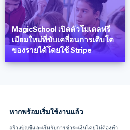
Français
English
ฟินแลนด์
English
Svenska
มอลตา
English
MagicSchool เปิดตัวโมเดลฟรี
มาเลเซีย
English
简体中文
เมียมใหม่ที่ขับเคลื่อนการเติบโต
เม็กซิโก
ของรายได้โดยใช้ Stripe
Español
English
ยิบรอลตาร์
English
เยอรมนี
Deutsch
English
โรมาเนีย
English
ลักเซมเบิร์ก
Français
Deutsch
English
ลัตเวีย
English
หากพร้อมเริ่มใช้งานแล้ว
ลิกเตนสไตน์
Deutsch
English
ลิทัวเนีย
สร้างบัญชีและเริ่มรับการชำระเงินโดยไม่ต้องทำ