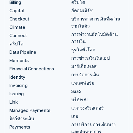
Billing
คริปโต
Capital
อีคอมเมิร์ซ
Checkout
บริการทางการเงินที่ผสาน
รวมในตัว
Climate
การทำงานอัตโนมัติด้าน
Connect
การเงิน
คริปโต
ธุรกิจทั่วโลก
Data Pipeline
การชำระเงินในแอป
Elements
มาร์เก็ตเพลส
Financial Connections
การจัดการเงิน
Identity
แพลตฟอร์ม
Invoicing
SaaS
Issuing
บริษัท AI
Link
แวดวงครีเอเตอร์
Managed Payments
เกม
ลิงก์ชำระเงิน
การบริการ การเดินทาง
Payments
และสันทนาการ