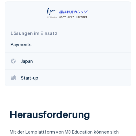
Betrugsprävention
Ecosystem
Atlas
Start-up-Gründung
Partner
Stripe App-Marktplatz
Climate
CO₂-Entnahme
Lösungen im Einsatz
Identity
Payments
Online-Identitätsprüfung
Japan
Start-up
Stripe-Sessions 2026
Erfahren Sie, wie Stripe Lösungen für die W
Jetzt ansehen
Herausforderung
Mit der Lernplattform von M3 Education können sich