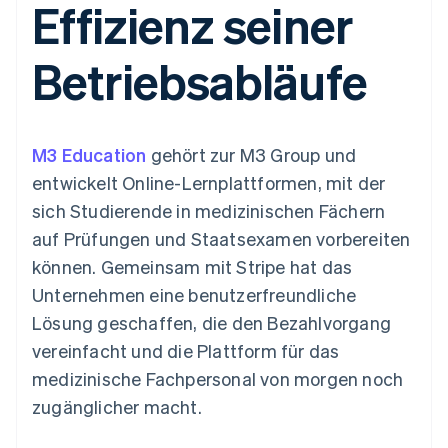
Effizienz seiner
Data Pipeline
Geldmanagement
Marktplatz auf
Zugriff auf mehr als
Datensynchronisierung
Produkt-Roadmap
Plattformen
Grundlagen der
125
Stripe Sessions
SaaS
Abonnementverwaltung
Betriebsabläufe
Terminal
Karriere
Zahlungen vor Ort
Newsroom
So setzen Sie
Authorization
Stripe Press
nutzungsbasierte
Boost
Abrechnung um
Nach Branche
Optimierung der
Stablecoin-gestützte
M3 Education
Autorisierungsraten
gehört zur M3 Group und
Karten ausgeben: So
Link
KI-Unternehmen
Kontakt
geht´s
entwickelt Online-Lernplattformen, mit der
Beschleunigter
Creator Economy
Bereitstellung und
sich Studierende in medizinischen Fächern
Bezahlvorgang
Gaming
Verwaltung von
Sales-Team
Financial
Bewirtung, Reisen und
Diensten mit Agenten
kontaktieren
auf Prüfungen und Staatsexamen vorbereiten
Connections
Freizeit
Partner werden
Verbundene
Versicherungen
können. Gemeinsam mit Stripe hat das
Medien und
Finanzdaten
Unternehmen eine benutzerfreundliche
Unterhaltung
Ressourcen
Gemeinnützige
Lösung geschaffen, die den Bezahlvorgang
Organisationen
vereinfacht und die Plattform für das
Fachdienstleistungen
App-Integrationen
Mehr
Öffentlicher Sektor
Code-Beispiele
medizinische Fachpersonal von morgen noch
Product roadmap
Einzelhandel
Entwickler-Blog
zugänglicher macht.
Ausblick
API-Status
Radar