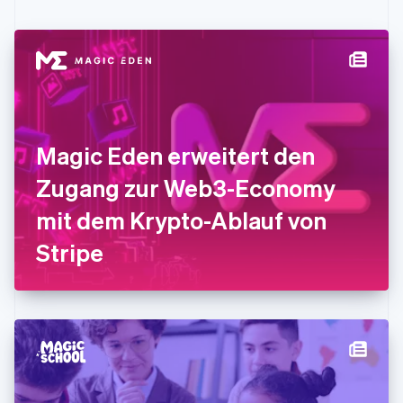
Festlandchina
简体中文
English
Finnland
English
Svenska
Frankreich
Français
English
Gibraltar
English
Magic Eden erweitert den
Griechenland
English
Zugang zur Web3-Economy
Indien
mit dem Krypto-Ablauf von
English
Irland
Stripe
English
Italien
Italiano
English
Japan
日本語
English
Kanada
English
Français
Kroatien
English
Italiano