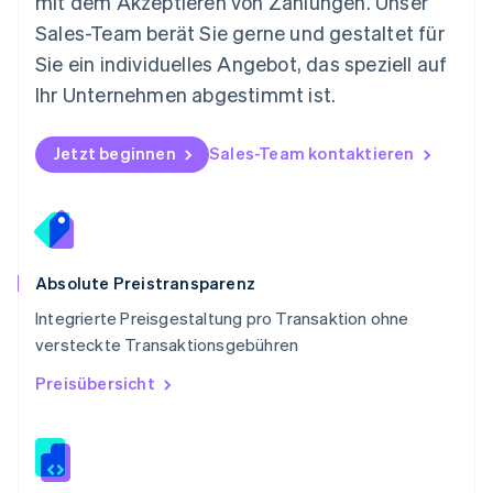
mit dem Akzeptieren von Zahlungen. Unser
Polen
Sales-Team berät Sie gerne und gestaltet für
English
Portugal
Sie ein individuelles Angebot, das speziell auf
Português
English
Ihr Unternehmen abgestimmt ist.
Rumänien
English
Schweden
Jetzt beginnen
Sales-Team kontaktieren
Svenska
English
Schweiz
Deutsch
Français
Italiano
English
Singapur
English
简体中文
Slowakei
Absolute Preistransparenz
English
Integrierte Preisgestaltung pro Transaktion ohne
Slowenien
versteckte Transaktionsgebühren
English
Italiano
Sonderverwaltungsregion Hongkong,
Preisübersicht
China
English
简体中文
Spanien
Español
English
Thailand