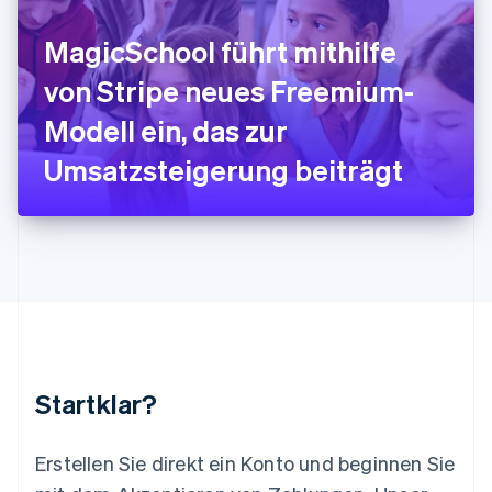
Lettland
English
MagicSchool führt mithilfe
Liechtenstein
Deutsch
English
von Stripe neues Freemium-
Litauen
Modell ein, das zur
English
Luxemburg
Umsatzsteigerung beiträgt
Français
Deutsch
English
Malaysia
English
简体中文
Malta
English
Mexiko
Español
English
Neuseeland
English
Niederlande
Nederlands
English
Startklar?
Norwegen
English
Österreich
Erstellen Sie direkt ein Konto und beginnen Sie
Deutsch
English