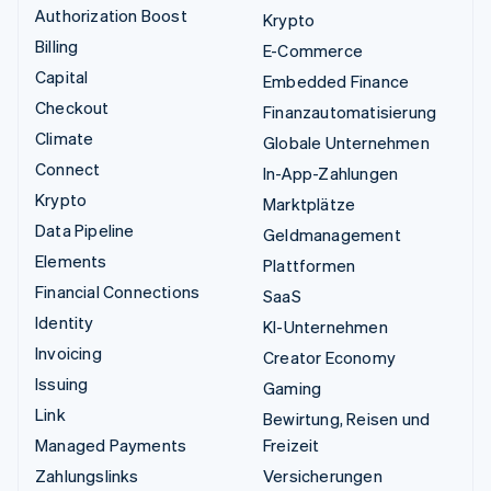
Authorization Boost
Krypto
Billing
E-Commerce
Capital
Embedded Finance
Checkout
Finanzautomatisierung
Climate
Globale Unternehmen
Connect
In-App-Zahlungen
Krypto
Marktplätze
Data Pipeline
Geldmanagement
Elements
Plattformen
Financial Connections
SaaS
Identity
KI-Unternehmen
Invoicing
Creator Economy
Issuing
Gaming
Link
Bewirtung, Reisen und
Managed Payments
Freizeit
Zahlungslinks
Versicherungen