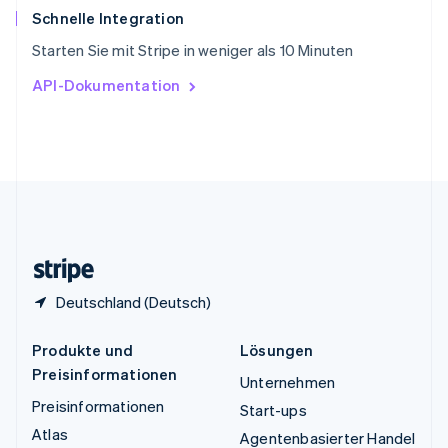
ไทย
English
Schnelle Integration
Tschechische Republik
Starten Sie mit Stripe in weniger als 10 Minuten
English
Ungarn
API-Dokumentation
English
Vereinigte Arabische Emirate
English
Vereinigte Staaten
English
Español
简体中文
Vereinigtes Königreich
English
Zypern
English
Deutschland (Deutsch)
Produkte und
Lösungen
Preisinformationen
Unternehmen
Preisinformationen
Start-ups
Atlas
Agentenbasierter Handel