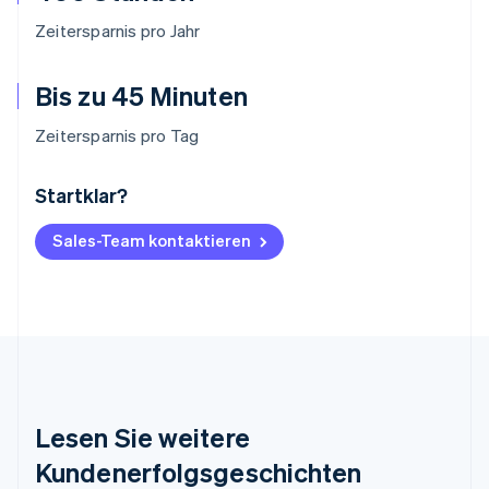
Zeitersparnis pro Jahr
Bis zu 45 Minuten
Zeitersparnis pro Tag
Startklar?
Australien
English
Belgien
Sales-Team kontaktieren
Nederlands
Français
Deutsch
English
Brasilien
Português
English
Bulgarien
English
Dänemark
English
Deutschland
Lesen Sie weitere
Deutsch
English
Estland
Kundenerfolgsgeschichten
English