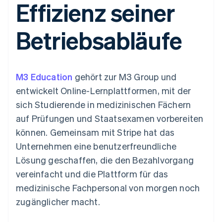
Effizienz seiner
Data Pipeline
Geldmanagement
Marktplatz auf
Zugriff auf mehr als
Datensynchronisierung
Produkt-Roadmap
Plattformen
Grundlagen der
125
Stripe Sessions
SaaS
Abonnementverwaltung
Betriebsabläufe
Terminal
Karriere
Zahlungen vor Ort
Newsroom
So setzen Sie
Authorization
Stripe Press
nutzungsbasierte
Boost
Abrechnung um
Nach Branche
Optimierung der
Stablecoin-gestützte
M3 Education
Autorisierungsraten
gehört zur M3 Group und
Karten ausgeben: So
Link
KI-Unternehmen
Kontakt
geht´s
entwickelt Online-Lernplattformen, mit der
Beschleunigter
Creator Economy
Bereitstellung und
sich Studierende in medizinischen Fächern
Bezahlvorgang
Gaming
Verwaltung von
Sales-Team
Financial
Bewirtung, Reisen und
Diensten mit Agenten
kontaktieren
auf Prüfungen und Staatsexamen vorbereiten
Connections
Freizeit
Partner werden
Verbundene
Versicherungen
können. Gemeinsam mit Stripe hat das
Medien und
Finanzdaten
Unternehmen eine benutzerfreundliche
Unterhaltung
Ressourcen
Gemeinnützige
Lösung geschaffen, die den Bezahlvorgang
Organisationen
vereinfacht und die Plattform für das
Fachdienstleistungen
App-Integrationen
Mehr
Öffentlicher Sektor
Code-Beispiele
medizinische Fachpersonal von morgen noch
Product roadmap
Einzelhandel
Entwickler-Blog
zugänglicher macht.
Ausblick
API-Status
Radar