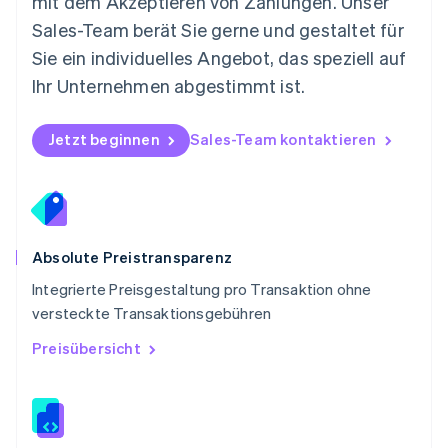
mit dem Akzeptieren von Zahlungen. Unser
Polen
Sales-Team berät Sie gerne und gestaltet für
English
Portugal
Sie ein individuelles Angebot, das speziell auf
Português
English
Ihr Unternehmen abgestimmt ist.
Rumänien
English
Schweden
Jetzt beginnen
Sales-Team kontaktieren
Svenska
English
Schweiz
Deutsch
Français
Italiano
English
Singapur
English
简体中文
Slowakei
Absolute Preistransparenz
English
Integrierte Preisgestaltung pro Transaktion ohne
Slowenien
versteckte Transaktionsgebühren
English
Italiano
Sonderverwaltungsregion Hongkong,
Preisübersicht
China
English
简体中文
Spanien
Español
English
Thailand