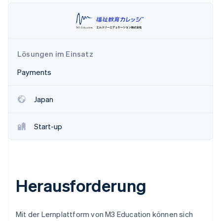
Betrugsprävention
Ecosystem
Atlas
Start-up-Gründung
Partner
Stripe App-Marktplatz
Climate
CO₂-Entnahme
Lösungen im Einsatz
Identity
Payments
Online-Identitätsprüfung
Japan
Start-up
Stripe-Sessions 2026
Erfahren Sie, wie Stripe Lösungen für die Wirts
Jetzt ansehen
Herausforderung
Mit der Lernplattform von M3 Education können sich