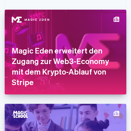
Festlandchina
简体中文
English
Finnland
English
Svenska
Frankreich
Français
English
Gibraltar
English
Magic Eden erweitert den
Griechenland
English
Zugang zur Web3-Economy
Indien
mit dem Krypto-Ablauf von
English
Irland
Stripe
English
Italien
Italiano
English
Japan
日本語
English
Kanada
English
Français
Kroatien
English
Italiano