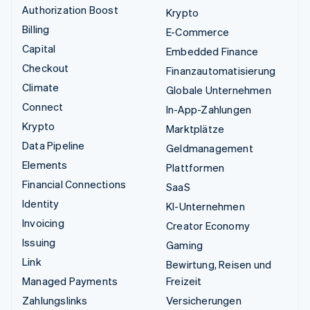
Authorization Boost
Krypto
Billing
E-Commerce
Capital
Embedded Finance
Checkout
Finanzautomatisierung
Climate
Globale Unternehmen
Connect
In-App-Zahlungen
Krypto
Marktplätze
Data Pipeline
Geldmanagement
Elements
Plattformen
Financial Connections
SaaS
Identity
KI-Unternehmen
Invoicing
Creator Economy
Issuing
Gaming
Link
Bewirtung, Reisen und
Managed Payments
Freizeit
Zahlungslinks
Versicherungen