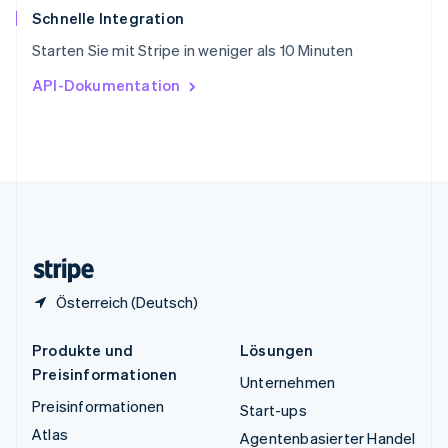
ไทย
English
Schnelle Integration
Tschechische Republik
Starten Sie mit Stripe in weniger als 10 Minuten
English
Ungarn
API-Dokumentation
English
Vereinigte Arabische Emirate
English
Vereinigte Staaten
English
Español
简体中文
Vereinigtes Königreich
English
Zypern
English
Österreich (Deutsch)
Produkte und
Lösungen
Preisinformationen
Unternehmen
Preisinformationen
Start-ups
Atlas
Agentenbasierter Handel