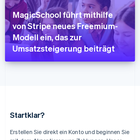
Lettland
English
MagicSchool führt mithilfe
Liechtenstein
Deutsch
English
von Stripe neues Freemium-
Litauen
Modell ein, das zur
English
Luxemburg
Umsatzsteigerung beiträgt
Français
Deutsch
English
Malaysia
English
简体中文
Malta
English
Mexiko
Español
English
Neuseeland
English
Niederlande
Nederlands
English
Startklar?
Norwegen
English
Österreich
Erstellen Sie direkt ein Konto und beginnen Sie
Deutsch
English