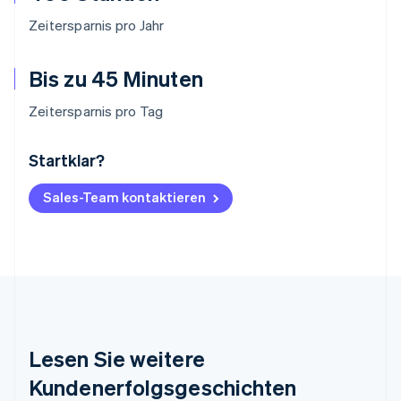
Zeitersparnis pro Jahr
Bis zu 45 Minuten
Zeitersparnis pro Tag
Startklar?
Australien
English
Belgien
Sales-Team kontaktieren
Nederlands
Français
Deutsch
English
Brasilien
Português
English
Bulgarien
English
Dänemark
English
Deutschland
Lesen Sie weitere
Deutsch
English
Estland
Kundenerfolgsgeschichten
English