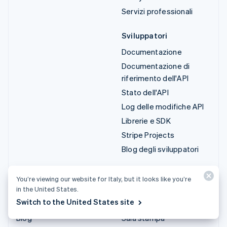
Servizi professionali
Sviluppatori
Documentazione
Documentazione di
riferimento dell'API
Stato dell'API
Log delle modifiche API
Librerie e SDK
Stripe Projects
Blog degli sviluppatori
Risorse
Azienda
You’re viewing our website for Italy, but it looks like you’re
Guide
Roadmap del prodotto
in the United States.
Switch to the United States site
Storie dei clienti
Lavora con noi
Blog
Sala stampa