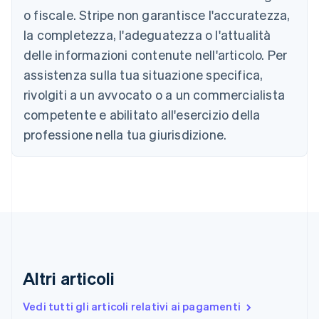
Português
English
o fiscale. Stripe non garantisce l'accuratezza,
Bulgaria
la completezza, l'adeguatezza o l'attualità
English
Canada
delle informazioni contenute nell'articolo. Per
English
Français
assistenza sulla tua situazione specifica,
Cina continentale
简体中文
English
rivolgiti a un avvocato o a un commercialista
Cipro
competente e abilitato all'esercizio della
English
Croazia
professione nella tua giurisdizione.
English
Italiano
Danimarca
English
Emirati Arabi Uniti
English
Estonia
English
Finlandia
English
Svenska
Altri articoli
Francia
Français
English
Vedi tutti gli articoli relativi ai pagamenti
Germania