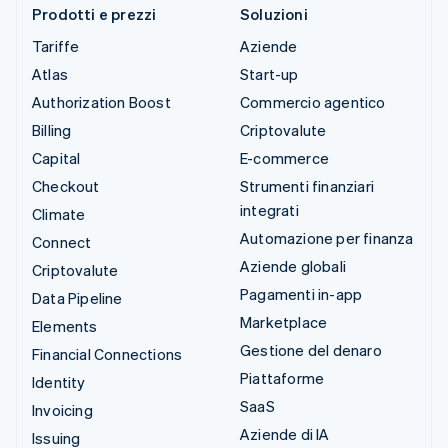
Prodotti e prezzi
Soluzioni
Tariffe
Aziende
Atlas
Start-up
Authorization Boost
Commercio agentico
Billing
Criptovalute
Capital
E-commerce
Checkout
Strumenti finanziari
integrati
Climate
Automazione per finanza
Connect
Aziende globali
Criptovalute
Pagamenti in-app
Data Pipeline
Marketplace
Elements
Gestione del denaro
Financial Connections
Piattaforme
Identity
SaaS
Invoicing
Aziende di IA
Issuing