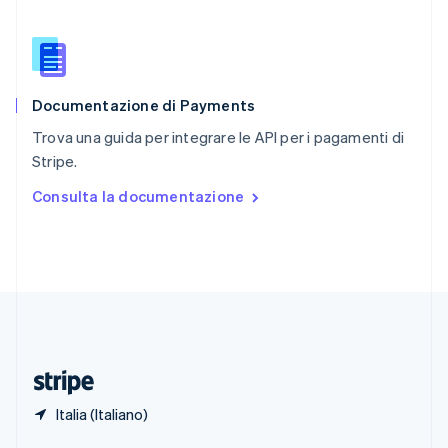
English
Singapore
English
简体中文
Slovacchia
English
Documentazione di Payments
Slovenia
English
Italiano
Trova una guida per integrare le API per i pagamenti di
Spagna
Stripe.
Español
English
Stati Uniti
Consulta la documentazione
English
Español
简体中文
Svezia
Svenska
English
Svizzera
Deutsch
Français
Italiano
English
Thailandia
ไทย
English
Ungheria
English
Italia (Italiano)