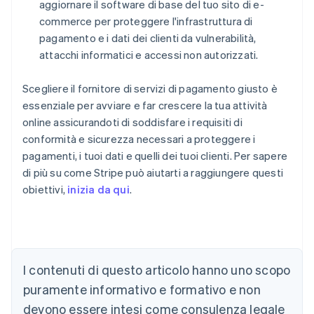
aggiornare il software di base del tuo sito di e-
commerce per proteggere l'infrastruttura di
pagamento e i dati dei clienti da vulnerabilità,
attacchi informatici e accessi non autorizzati.
Scegliere il fornitore di servizi di pagamento giusto è
essenziale per avviare e far crescere la tua attività
online assicurandoti di soddisfare i requisiti di
conformità e sicurezza necessari a proteggere i
pagamenti, i tuoi dati e quelli dei tuoi clienti. Per sapere
di più su come Stripe può aiutarti a raggiungere questi
obiettivi,
inizia da qui
.
Australia
English
Austria
Deutsch
English
I contenuti di questo articolo hanno uno scopo
Belgio
puramente informativo e formativo e non
Nederlands
Français
Deutsch
English
Brasile
devono essere intesi come consulenza legale