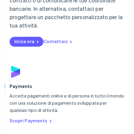
contratti o di comunicare le tue coordinate
English
简体中文
Malta
bancarie. In alternativa, contattaci per
English
progettare un pacchetto personalizzato per la
Messico
tua attività.
Español
English
Norvegia
English
Inizia ora
Contattaci
Nuova Zelanda
English
Paesi Bassi
Nederlands
English
Polonia
English
Portogallo
Português
English
Payments
RAS di Hong Kong, Cina
Accetta pagamenti online e di persona in tutto il mondo
English
简体中文
con una soluzione di pagamento sviluppata per
Regno Unito
English
qualsiasi tipo di attività.
Repubblica Ceca
Scopri Payments
English
Romania