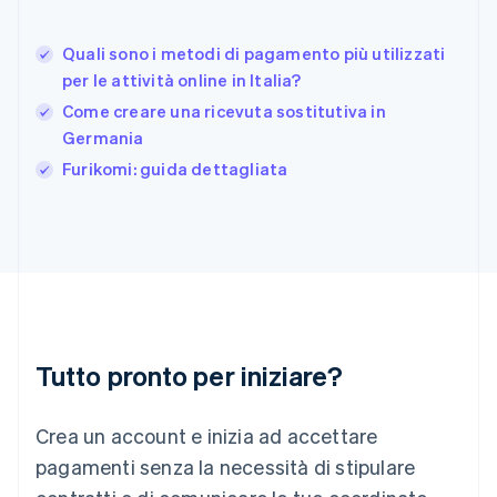
Deutsch
English
Giappone
日本語
English
Quali sono i metodi di pagamento più utilizzati
Gibilterra
per le attività online in Italia?
English
Come creare una ricevuta sostitutiva in
Grecia
Germania
English
India
Furikomi: guida dettagliata
English
Irlanda
English
Italia
Italiano
English
Lettonia
English
Liechtenstein
Deutsch
English
Tutto pronto per iniziare?
Lituania
English
Crea un account e inizia ad accettare
Lussemburgo
Français
Deutsch
English
pagamenti senza la necessità di stipulare
Malaysia