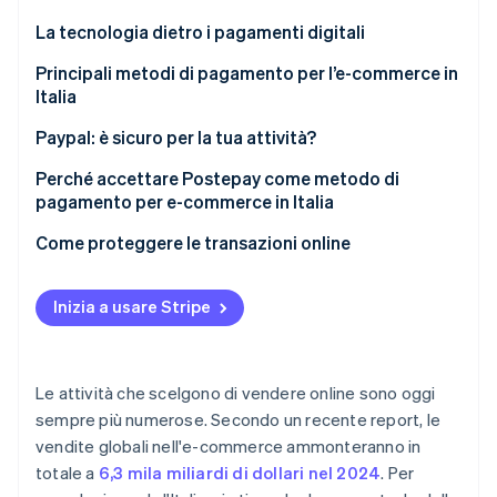
Scopri cosa ti aspetta
La tecnologia dietro i pagamenti digitali
Radar
Ecosistema
Prevenzione delle frodi
Le parti coinvolte nei pagamenti digitali
Principali metodi di pagamento per l’e-commerce in
Italia
Partner
Atlas
Il processo di pagamento nell’e-commerce
Stripe App Marketplace
Costituzione di start-up
Paypal: è sicuro per la tua attività?
Climate
Rimozione del carbonio
Perché accettare Postepay come metodo di
pagamento per e-commerce in Italia
Identity
Verifica online dell'identità
Come proteggere le transazioni online
Inizia a usare Stripe
Stripe Sessions 2026
Scopri come Stripe sta costruendo l'infrastruttura economi
Le attività che scelgono di vendere online sono oggi
Guarda ora
sempre più numerose. Secondo un recente report, le
vendite globali nell'e-commerce ammonteranno in
totale a
6,3 mila miliardi di dollari nel 2024
. Per