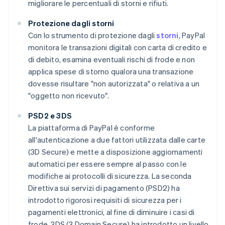
migliorare le percentuali di storni e rifiuti.
Protezione dagli storni
Con lo strumento di protezione dagli
storni
, PayPal
monitora le transazioni digitali con carta di credito e
di debito, esamina eventuali rischi di frode e non
applica spese di storno qualora una transazione
dovesse risultare "non autorizzata" o relativa a un
"oggetto non ricevuto".
PSD2 e 3DS
La piattaforma di PayPal è conforme
all'autenticazione a due fattori utilizzata dalle carte
(3D Secure) e mette a disposizione aggiornamenti
automatici per essere sempre al passo con le
modifiche ai protocolli di sicurezza. La seconda
Direttiva sui servizi di pagamento (PSD2) ha
introdotto rigorosi requisiti di sicurezza per i
pagamenti elettronici, al fine di diminuire i casi di
frode. 3DS (3 Domain Secure) ha introdotto un livello