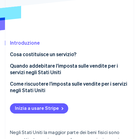
Scopri cosa ti aspetta
Radar
Ecosistema
Prevenzione delle frodi
Partner
Atlas
Stripe App Marketplace
Costituzione di start-up
Introduzione
Climate
Rimozione del carbonio
Cosa costituisce un servizio?
Identity
Verifica online dell'identità
Quando addebitare l’imposta sulle vendite per i
servizi negli Stati Uniti
Come riscuotere l’imposta sulle vendite per i servizi
negli Stati Uniti
Stripe Sessions 2026
Scopri come Stripe sta costruendo l'infrastruttura economi
Inizia a usare Stripe
Guarda ora
Negli Stati Uniti la maggior parte dei beni fisici sono