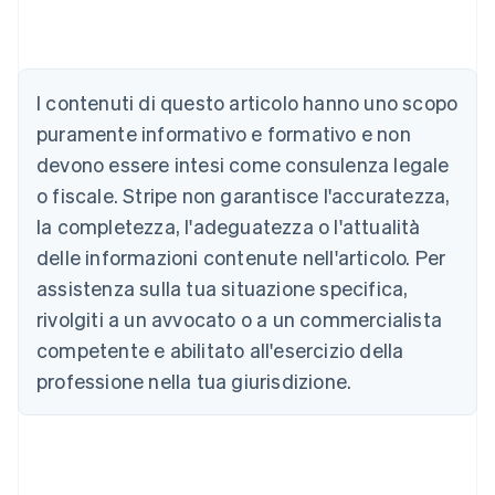
Australia
I contenuti di questo articolo hanno uno scopo
English
Austria
puramente informativo e formativo e non
Deutsch
English
devono essere intesi come consulenza legale
Belgio
Nederlands
Français
Deutsch
English
o fiscale. Stripe non garantisce l'accuratezza,
Brasile
la completezza, l'adeguatezza o l'attualità
Português
English
Bulgaria
delle informazioni contenute nell'articolo. Per
English
assistenza sulla tua situazione specifica,
Canada
rivolgiti a un avvocato o a un commercialista
English
Français
Cina continentale
competente e abilitato all'esercizio della
简体中文
English
professione nella tua giurisdizione.
Cipro
English
Croazia
English
Italiano
Danimarca