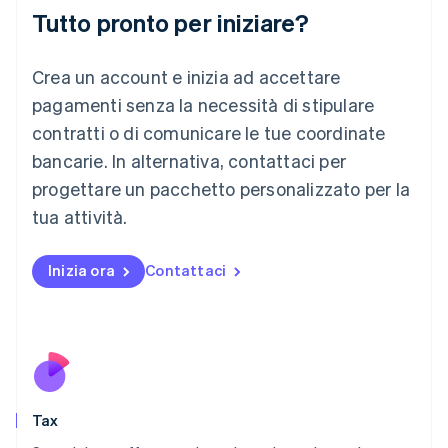
Italiano
English
Tutto pronto per iniziare?
Lettonia
English
Liechtenstein
Crea un account e inizia ad accettare
Deutsch
English
Lituania
pagamenti senza la necessità di stipulare
English
contratti o di comunicare le tue coordinate
Lussemburgo
bancarie. In alternativa, contattaci per
Français
Deutsch
English
progettare un pacchetto personalizzato per la
Malaysia
English
简体中文
tua attività.
Malta
English
Messico
Inizia ora
Contattaci
Español
English
Norvegia
English
Nuova Zelanda
English
Paesi Bassi
Nederlands
English
Tax
Polonia