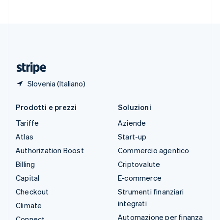
Svenska
English
Svizzera
Deutsch
Français
Italiano
English
Thailandia
ไทย
English
Ungheria
English
Slovenia (Italiano)
Prodotti e prezzi
Soluzioni
Tariffe
Aziende
Atlas
Start-up
Authorization Boost
Commercio agentico
Billing
Criptovalute
Capital
E-commerce
Checkout
Strumenti finanziari
integrati
Climate
Automazione per finanza
Connect