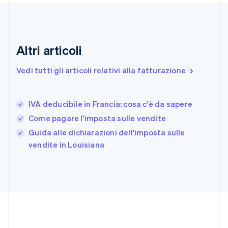
English
Emirati Arabi Uniti
English
Estonia
English
Altri articoli
Finlandia
English
Svenska
Vedi tutti gli articoli relativi alla fatturazione
Francia
Français
English
Germania
IVA deducibile in Francia: cosa c'è da sapere
Deutsch
English
Giappone
Come pagare l'imposta sulle vendite
日本語
English
Guida alle dichiarazioni dell'imposta sulle
Gibilterra
vendite in Louisiana
English
Grecia
English
India
English
Irlanda
English
Italia