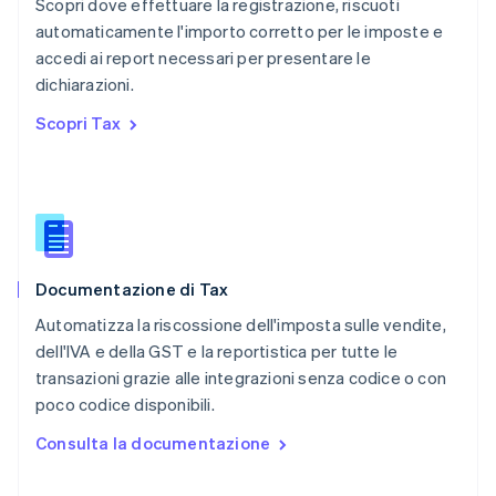
English
Scopri dove effettuare la registrazione, riscuoti
Portogallo
automaticamente l'importo corretto per le imposte e
Português
English
accedi ai report necessari per presentare le
RAS di Hong Kong, Cina
dichiarazioni.
English
简体中文
Regno Unito
Scopri Tax
English
Repubblica Ceca
English
Romania
English
Singapore
English
简体中文
Documentazione di Tax
Slovacchia
English
Automatizza la riscossione dell'imposta sulle vendite,
Slovenia
dell'IVA e della GST e la reportistica per tutte le
English
Italiano
transazioni grazie alle integrazioni senza codice o con
Spagna
poco codice disponibili.
Español
English
Stati Uniti
Consulta la documentazione
English
Español
简体中文
Svezia