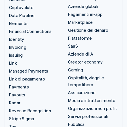
Aziende globali
Criptovalute
Pagamenti in-app
Data Pipeline
Marketplace
Elements
Gestione del denaro
Financial Connections
Piattaforme
Identity
SaaS
Invoicing
Aziende di IA
Issuing
Creator economy
Link
Gaming
Managed Payments
Ospitalità, viaggi e
Link di pagamento
tempo libero
Payments
Assicurazione
Payouts
Media e intrattenimento
Radar
Organizzazioni non profit
Revenue Recognition
Servizi professionali
Stripe Sigma
Pubblica
Tax