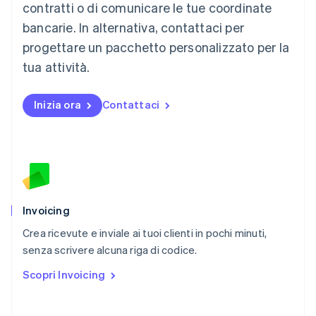
contratti o di comunicare le tue coordinate
Malta
English
bancarie. In alternativa, contattaci per
Messico
progettare un pacchetto personalizzato per la
Español
English
Norvegia
tua attività.
English
Nuova Zelanda
Inizia ora
Contattaci
English
Paesi Bassi
Nederlands
English
Polonia
English
Portogallo
Português
English
RAS di Hong Kong, Cina
Invoicing
English
简体中文
Crea ricevute e inviale ai tuoi clienti in pochi minuti,
Regno Unito
English
senza scrivere alcuna riga di codice.
Repubblica Ceca
Scopri Invoicing
English
Romania
English