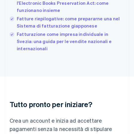
l'Electronic Books Preservation Act: come
Giappone
日本語
English
funzionano insieme
Gibilterra
Fatture riepilogative: come prepararne una nel
English
Sistema di fatturazione giapponese
Grecia
English
Fatturazione come impresa individuale in
India
Svezia: una guida per le vendite nazionali e
English
internazionali
Irlanda
English
Italia
Italiano
English
Lettonia
English
Liechtenstein
Deutsch
English
Lituania
Tutto pronto per iniziare?
English
Lussemburgo
Crea un account e inizia ad accettare
Français
Deutsch
English
Malaysia
pagamenti senza la necessità di stipulare
English
简体中文