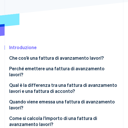
Radar
Prevenzione delle frodi
Ecosistema
Atlas
Costituzione di start-up
Partner
Stripe App Marketplace
Climate
Rimozione del carbonio
Introduzione
Identity
Verifica online dell'identità
Che cos’è una fattura di avanzamento lavori?
Perché emettere una fattura di avanzamento
lavori?
Qual è la differenza tra una fattura di avanzamento
Stripe Sessions 2026
lavori e una fattura di acconto?
Scopri come Stripe sta costruendo l'infrastruttura economi
Guarda ora
Quando viene emessa una fattura di avanzamento
lavori?
Come si calcola l’importo di una fattura di
avanzamento lavori?