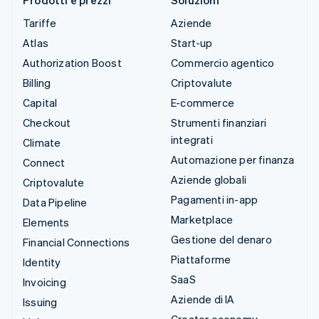
Tariffe
Aziende
Atlas
Start-up
Authorization Boost
Commercio agentico
Billing
Criptovalute
Capital
E-commerce
Checkout
Strumenti finanziari
integrati
Climate
Automazione per finanza
Connect
Aziende globali
Criptovalute
Pagamenti in-app
Data Pipeline
Marketplace
Elements
Gestione del denaro
Financial Connections
Piattaforme
Identity
SaaS
Invoicing
Aziende di IA
Issuing
Creator economy