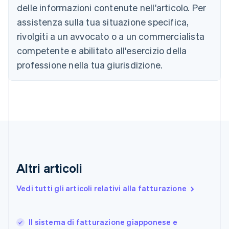
Bulgaria
delle informazioni contenute nell'articolo. Per
English
assistenza sulla tua situazione specifica,
Canada
rivolgiti a un avvocato o a un commercialista
English
Français
Cina continentale
competente e abilitato all'esercizio della
简体中文
English
professione nella tua giurisdizione.
Cipro
English
Croazia
English
Italiano
Danimarca
English
Emirati Arabi Uniti
English
Estonia
English
Altri articoli
Finlandia
English
Svenska
Vedi tutti gli articoli relativi alla fatturazione
Francia
Français
English
Germania
Il sistema di fatturazione giapponese e
Deutsch
English