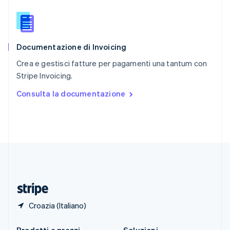
Singapore
English
简体中文
Slovacchia
English
Documentazione di Invoicing
Slovenia
English
Italiano
Crea e gestisci fatture per pagamenti una tantum con
Spagna
Stripe Invoicing.
Español
English
Stati Uniti
Consulta la documentazione
English
Español
简体中文
Svezia
Svenska
English
Svizzera
Deutsch
Français
Italiano
English
Thailandia
ไทย
English
Ungheria
English
Croazia (Italiano)
Prodotti e prezzi
Soluzioni