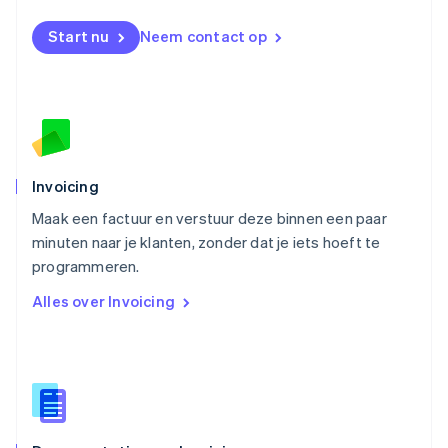
Nieuw-Zeeland
English
Start nu
Neem contact op
Noorwegen
English
Oostenrijk
Deutsch
English
Polen
English
Portugal
Português
English
Invoicing
Roemenië
Maak een factuur en verstuur deze binnen een paar
English
minuten naar je klanten, zonder dat je iets hoeft te
Singapore
English
简体中文
programmeren.
Slovenië
Alles over Invoicing
English
Italiano
Slowakije
English
Spanje
Español
English
Thailand
ไทย
English