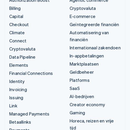
Billing
Cryptovaluta
Capital
E-commerce
Checkout
Geïntegreerde financiën
Climate
Automatisering van
financiën
Connect
Internationaal zakendoen
Cryptovaluta
In-appbetalingen
Data Pipeline
Marktplaatsen
Elements
Geldbeheer
Financial Connections
Platforms
Identity
SaaS
Invoicing
AI-bedrijven
Issuing
Creator economy
Link
Gaming
Managed Payments
Horeca, reizen en vrije
Betaallinks
tijd
Payments