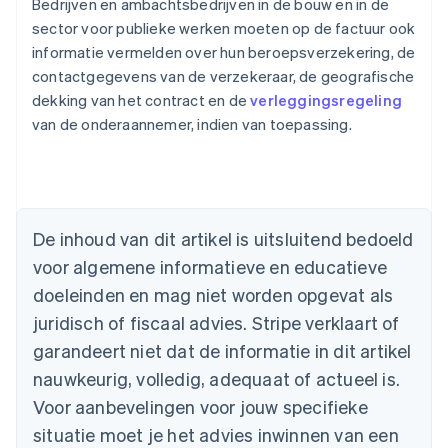
Bedrijven en ambachtsbedrijven in de bouw en in de
sector voor publieke werken moeten op de factuur ook
informatie vermelden over hun beroepsverzekering, de
contactgegevens van de verzekeraar, de geografische
dekking van het contract en de
verleggingsregeling
van de onderaannemer, indien van toepassing.
Australië
English
De inhoud van dit artikel is uitsluitend bedoeld
België
voor algemene informatieve en educatieve
Nederlands
Français
Deutsch
English
Brazilië
doeleinden en mag niet worden opgevat als
Português
English
juridisch of fiscaal advies. Stripe verklaart of
Bulgarije
garandeert niet dat de informatie in dit artikel
English
Canada
nauwkeurig, volledig, adequaat of actueel is.
English
Français
Voor aanbevelingen voor jouw specifieke
Cyprus
situatie moet je het advies inwinnen van een
English