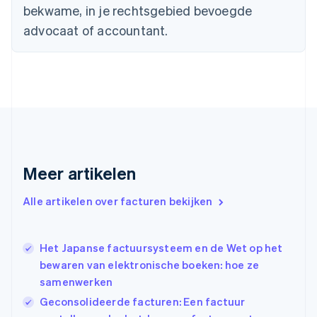
Denemarken
bekwame, in je rechtsgebied bevoegde
English
advocaat of accountant.
Duitsland
Deutsch
English
Estland
English
Finland
English
Svenska
Frankrijk
Français
English
Gibraltar
English
Meer artikelen
Griekenland
English
Alle artikelen over facturen bekijken
Hongarije
English
Hongkong SAR, China
Het Japanse factuursysteem en de Wet op het
English
简体中文
Ierland
bewaren van elektronische boeken: hoe ze
English
samenwerken
India
Geconsolideerde facturen: Een factuur
English