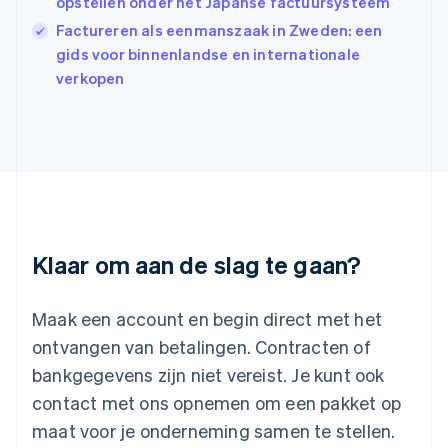
opstellen onder het Japanse factuursysteem
Italië
Italiano
English
Factureren als eenmanszaak in Zweden: een
Japan
gids voor binnenlandse en internationale
日本語
English
verkopen
Kroatië
English
Italiano
Letland
English
Liechtenstein
Deutsch
English
Litouwen
English
Luxemburg
Klaar om aan de slag te gaan?
Français
Deutsch
English
Maleisië
English
简体中文
Maak een account en begin direct met het
Malta
ontvangen van betalingen. Contracten of
English
Mexico
bankgegevens zijn niet vereist. Je kunt ook
Español
English
contact met ons opnemen om een pakket op
Nederland
maat voor je onderneming samen te stellen.
Nederlands
English