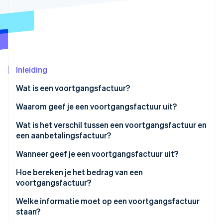
Oprichting van een start-up
Climate
Ecosysteem
CO₂-verwijdering
Partners
Identity
Stripe App Marketplace
Online identiteitsverificatie
Inleiding
Wat is een voortgangsfactuur?
Waarom geef je een voortgangsfactuur uit?
Stripe Sessions 2026
Wat is het verschil tussen een voortgangsfactuur en
Ontdek hoe Stripe de economische infrastructuu
Nu bekijken
een aanbetalingsfactuur?
Wanneer geef je een voortgangsfactuur uit?
Hoe bereken je het bedrag van een
voortgangsfactuur?
Welke informatie moet op een voortgangsfactuur
staan?