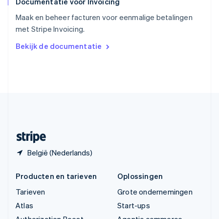
Documentatie voor Invoicing
Tsjechië
English
Maak en beheer facturen voor eenmalige betalingen
Vasteland van China
met Stripe Invoicing.
简体中文
English
Verenigd Koninkrijk
Bekijk de documentatie
English
Verenigde Arabische Emiraten
English
Verenigde Staten
English
Español
简体中文
Zweden
Svenska
English
Zwitserland
Deutsch
Français
Italiano
English
België (Nederlands)
Producten en tarieven
Oplossingen
Tarieven
Grote ondernemingen
Atlas
Start-ups
Authorization Boost
Agentic commerce