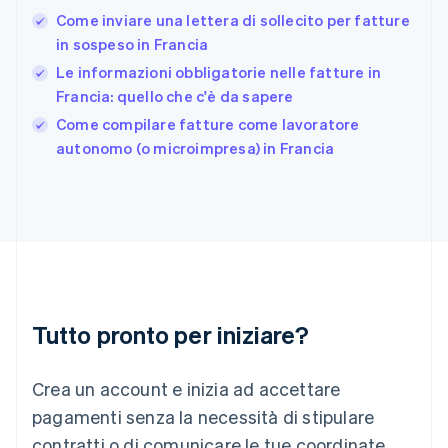
日本語
English
Come inviare una lettera di sollecito per fatture
Gibilterra
in sospeso in Francia
English
Le informazioni obbligatorie nelle fatture in
Grecia
Francia: quello che c'è da sapere
English
India
Come compilare fatture come lavoratore
English
autonomo (o microimpresa) in Francia
Irlanda
English
Italia
Italiano
English
Lettonia
English
Liechtenstein
Deutsch
English
Lituania
Tutto pronto per iniziare?
English
Lussemburgo
Crea un account e inizia ad accettare
Français
Deutsch
English
Malaysia
pagamenti senza la necessità di stipulare
English
简体中文
contratti o di comunicare le tue coordinate
Malta