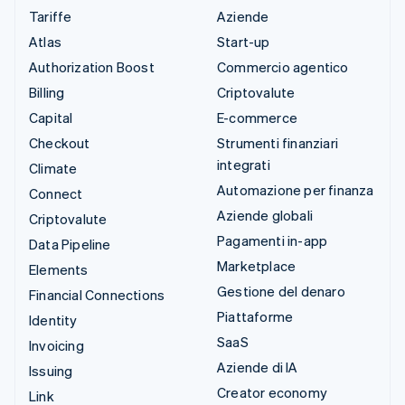
Tariffe
Aziende
Atlas
Start-up
Authorization Boost
Commercio agentico
Billing
Criptovalute
Capital
E-commerce
Checkout
Strumenti finanziari
integrati
Climate
Automazione per finanza
Connect
Aziende globali
Criptovalute
Pagamenti in-app
Data Pipeline
Marketplace
Elements
Gestione del denaro
Financial Connections
Piattaforme
Identity
SaaS
Invoicing
Aziende di IA
Issuing
Creator economy
Link