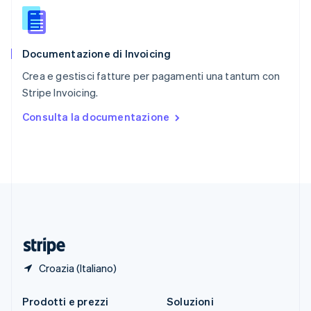
English
简体中文
Slovacchia
English
Documentazione di Invoicing
Slovenia
English
Italiano
Crea e gestisci fatture per pagamenti una tantum con
Spagna
Stripe Invoicing.
Español
English
Stati Uniti
Consulta la documentazione
English
Español
简体中文
Svezia
Svenska
English
Svizzera
Deutsch
Français
Italiano
English
Thailandia
ไทย
English
Ungheria
English
Croazia (Italiano)
Prodotti e prezzi
Soluzioni