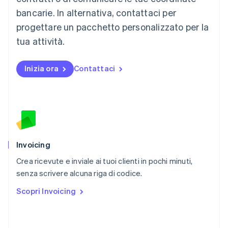
English
bancarie. In alternativa, contattaci per
Messico
progettare un pacchetto personalizzato per la
Español
English
Norvegia
tua attività.
English
Nuova Zelanda
Inizia ora
Contattaci
English
Paesi Bassi
Nederlands
English
Polonia
English
Portogallo
Português
English
RAS di Hong Kong, Cina
Invoicing
English
简体中文
Crea ricevute e inviale ai tuoi clienti in pochi minuti,
Regno Unito
English
senza scrivere alcuna riga di codice.
Repubblica Ceca
Scopri Invoicing
English
Romania
English
Singapore