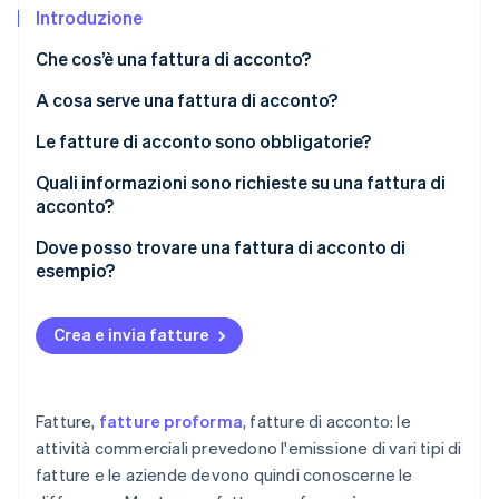
Scopri cosa ti aspetta
Introduzione
Radar
Ecosistema
Che cos’è una fattura di acconto?
Prevenzione delle frodi
A cosa serve una fattura di acconto?
Partner
Atlas
Stripe App Marketplace
Costituzione di start-up
Le fatture di acconto sono obbligatorie?
Climate
Rimozione del carbonio
Quali informazioni sono richieste su una fattura di
acconto?
Identity
Verifica online dell'identità
Dove posso trovare una fattura di acconto di
esempio?
Crea e invia fatture
Stripe Sessions 2026
Scopri come Stripe sta costruendo l'infrastruttura economi
Guarda ora
Fatture,
fatture proforma
, fatture di acconto: le
attività commerciali prevedono l'emissione di vari tipi di
fatture e le aziende devono quindi conoscerne le