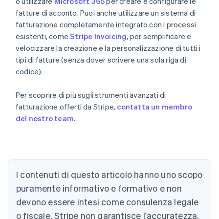
o utilizzare
Microsoft 365
per creare e configurare le
fatture di acconto. Puoi anche utilizzare un sistema di
fatturazione completamente integrato con i processi
esistenti, come
Stripe Invoicing
, per semplificare e
velocizzare la creazione e la personalizzazione di tutti i
tipi di fatture (senza dover scrivere una sola riga di
codice).
Per scoprire di più sugli strumenti avanzati di
fatturazione offerti da Stripe,
contatta un membro
del nostro team
.
Australia
English
Austria
Deutsch
English
I contenuti di questo articolo hanno uno scopo
Belgio
puramente informativo e formativo e non
Nederlands
Français
Deutsch
English
Brasile
devono essere intesi come consulenza legale
Português
English
o fiscale. Stripe non garantisce l'accuratezza,
Bulgaria