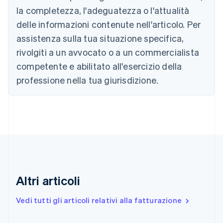
la completezza, l'adeguatezza o l'attualità
English
Canada
delle informazioni contenute nell'articolo. Per
English
Français
assistenza sulla tua situazione specifica,
Cina continentale
简体中文
English
rivolgiti a un avvocato o a un commercialista
Cipro
competente e abilitato all'esercizio della
English
Croazia
professione nella tua giurisdizione.
English
Italiano
Danimarca
English
Emirati Arabi Uniti
English
Estonia
English
Finlandia
English
Svenska
Altri articoli
Francia
Français
English
Vedi tutti gli articoli relativi alla fatturazione
Germania
Deutsch
English
Giappone