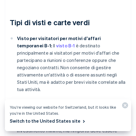
Tipi di visti e carte verdi
Visto per visitatori per motivi d'affari
temporanei B-1:
Il
visto B-1
è destinato
principalmente ai visitatori per motivi d'affari che
partecipano a riunioni o conferenze oppure che
negoziano contratti. Non consente di gestire
attivamente un'attività o di essere assunti negli
Stati Uniti, ma è adatto per brevi visite correlate alla
tua attività.
Visto per investitori in virtù di un trattato E-2:
Il
You’re viewing our website for Switzerland, but it looks like
visto E-2
consente alle persone di lavorare negli
you’re in the United States.
Stati Uniti per un'attività in cui hanno investito una
Switch to the United States site
notevole quantità di capitali. Non è specificato alcun
investimento minimo, ma l'importo deve essere