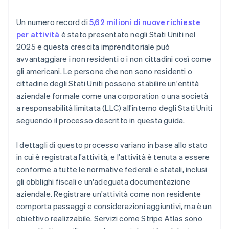
Transazioni bancarie e finanziarie
Accettare pagamenti e operazioni bancarie prima
della ricezione del codice EIN
Un numero record di
5,62 milioni di nuove richieste
Documenti legali aziendali con idoneità globale
per attività
è stato presentato negli Stati Uniti nel
2025 e questa crescita imprenditoriale può
avvantaggiare i non residenti o i non cittadini così come
gli americani. Le persone che non sono residenti o
cittadine degli Stati Uniti possono stabilire un'entità
aziendale formale come una corporation o una società
a responsabilità limitata (LLC) all'interno degli Stati Uniti
seguendo il processo descritto in questa guida.
I dettagli di questo processo variano in base allo stato
in cui è registrata l'attività, e l'attività è tenuta a essere
conforme a tutte le normative federali e statali, inclusi
gli obblighi fiscali e un'adeguata documentazione
aziendale. Registrare un'attività come non residente
comporta passaggi e considerazioni aggiuntivi, ma è un
obiettivo realizzabile. Servizi come Stripe Atlas sono