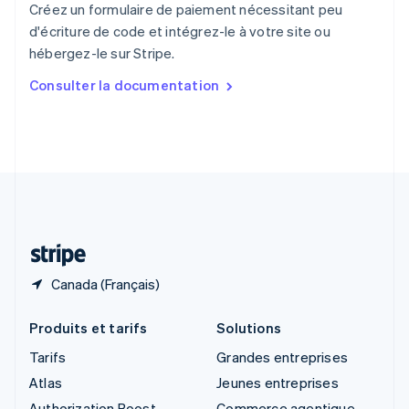
Royaume-Uni
Créez un formulaire de paiement nécessitant peu
English
d'écriture de code et intégrez-le à votre site ou
Singapour
hébergez-le sur Stripe.
English
简体中文
Slovaquie
Consulter la documentation
English
Slovénie
English
Italiano
Suède
Svenska
English
Suisse
Deutsch
Français
Italiano
English
Thaïlande
ไทย
English
Canada (Français)
Produits et tarifs
Solutions
Tarifs
Grandes entreprises
Atlas
Jeunes entreprises
Authorization Boost
Commerce agentique