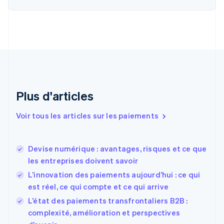
Canada
English
Français
Chine continentale
简体中文
English
Chypre
English
Croatie
English
Italiano
Danemark
English
Plus d'articles
Émirats arabes unis
English
Voir tous les articles sur les paiements
Espagne
Español
English
Estonie
Devise numérique : avantages, risques et ce que
English
les entreprises doivent savoir
États-Unis
L’innovation des paiements aujourd’hui : ce qui
English
Español
简体中文
Finlande
est réel, ce qui compte et ce qui arrive
English
Svenska
L’état des paiements transfrontaliers B2B :
France
complexité, amélioration et perspectives
Français
English