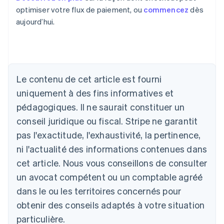
optimiser votre flux de paiement, ou
commencez
dès
aujourd’hui.
Le contenu de cet article est fourni
uniquement à des fins informatives et
Allemagne
pédagogiques. Il ne saurait constituer un
Deutsch
English
conseil juridique ou fiscal. Stripe ne garantit
Australie
pas l'exactitude, l'exhaustivité, la pertinence,
English
Autriche
ni l'actualité des informations contenues dans
Deutsch
English
cet article. Nous vous conseillons de consulter
Belgique
un avocat compétent ou un comptable agréé
Nederlands
Français
Deutsch
English
Brésil
dans le ou les territoires concernés pour
Português
English
obtenir des conseils adaptés à votre situation
Bulgarie
English
particulière.