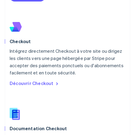
Malaisie
English
简体中文
Malte
English
Mexique
Español
English
Norvège
Checkout
English
Nouvelle-Zélande
Intégrez directement Checkout à votre site ou dirigez
English
les clients vers une page hébergée par Stripe pour
Pays-Bas
accepter des paiements ponctuels ou d'abonnements
Nederlands
English
facilement et en toute sécurité.
Pologne
English
Découvrir Checkout
Portugal
Português
English
RAS de Hong Kong, Chine
English
简体中文
République tchèque
English
Roumanie
Documentation Checkout
English