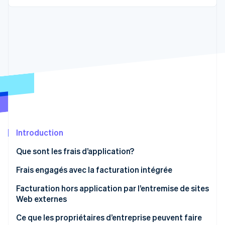
Commerce de détail
État des API
Atlas
Constitution d'une entreprise
Climate
Élimination du carbone
Écosystème
Identity
Partenaires
Vérification de l'identité
Stripe App Marketplace
Stripe Sessions 2026
Introduction
Découvrez comment Stripe construit l’infrastructure écon
l’IA.
Que sont les frais d’application?
Regarder
Frais engagés avec la facturation intégrée
Frais d’application App Store
Facturation hors application par l’entremise de sites
Web externes
Frais de l’application Google Play
La nouvelle loi sur les téléphones intelligents
Ce que les propriétaires d’entreprise peuvent faire