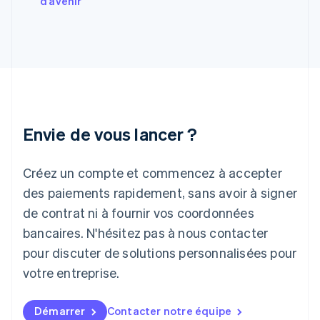
d’avenir
Gibraltar
English
Grèce
English
Hongrie
English
Inde
English
Irlande
Envie de vous lancer ?
English
Italie
Italiano
English
Créez un compte et commencez à accepter
Japon
日本語
English
des paiements rapidement, sans avoir à signer
Lettonie
de contrat ni à fournir vos coordonnées
English
bancaires. N'hésitez pas à nous contacter
Liechtenstein
pour discuter de solutions personnalisées pour
Deutsch
English
Lituanie
votre entreprise.
English
Luxembourg
Français
Deutsch
English
Démarrer
Contacter notre équipe