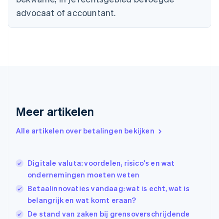
English
advocaat of accountant.
Duitsland
Deutsch
English
Estland
English
Finland
English
Svenska
Frankrijk
Français
English
Gibraltar
English
Meer artikelen
Griekenland
English
Alle artikelen over betalingen bekijken
Hongarije
English
Hongkong SAR, China
Digitale valuta: voordelen, risico's en wat
English
简体中文
Ierland
ondernemingen moeten weten
English
Betaalinnovaties vandaag: wat is echt, wat is
India
belangrijk en wat komt eraan?
English
Italië
De stand van zaken bij grensoverschrijdende