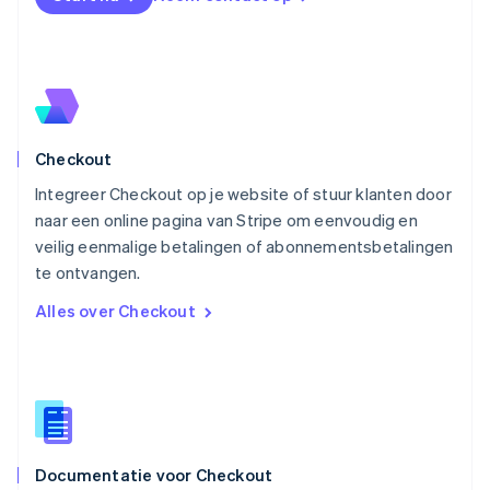
English
Noorwegen
English
Oostenrijk
Deutsch
English
Polen
English
Checkout
Portugal
Português
English
Integreer Checkout op je website of stuur klanten door
Roemenië
naar een online pagina van Stripe om eenvoudig en
English
veilig eenmalige betalingen of abonnementsbetalingen
Singapore
English
简体中文
te ontvangen.
Slovenië
Alles over Checkout
English
Italiano
Slowakije
English
Spanje
Español
English
Thailand
ไทย
English
Documentatie voor Checkout
Tsjechië