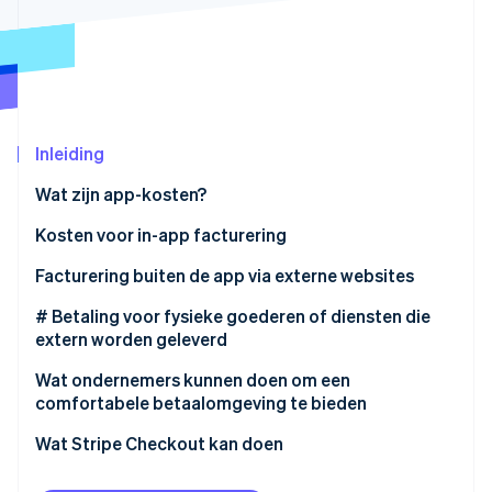
Oprichting van een start-up
Climate
Ecosysteem
CO₂-verwijdering
Partners
Identity
Stripe App Marketplace
Online identiteitsverificatie
Inleiding
Wat zijn app-kosten?
Kosten voor in-app facturering
Stripe Sessions 2026
App Store-app-kosten
Facturering buiten de app via externe websites
Ontdek hoe Stripe de economische infrastructuu
Nu bekijken
Google Play-app-kosten
De nieuwe smartphonewet
# Betaling voor fysieke goederen of diensten die
extern worden geleverd
Wat ondernemers kunnen doen om een
comfortabele betaalomgeving te bieden
Wat Stripe Checkout kan doen