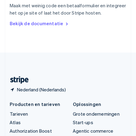
English
Maak met weinig code een betaalformulier en integreer
Vasteland van China
het op je site of laat het door Stripe hosten.
简体中文
English
Verenigd Koninkrijk
Bekijk de documentatie
English
Verenigde Arabische Emiraten
English
Verenigde Staten
English
Español
简体中文
Zweden
Svenska
English
Zwitserland
Deutsch
Français
Italiano
English
Nederland (Nederlands)
Producten en tarieven
Oplossingen
Tarieven
Grote ondernemingen
Atlas
Start-ups
Authorization Boost
Agentic commerce