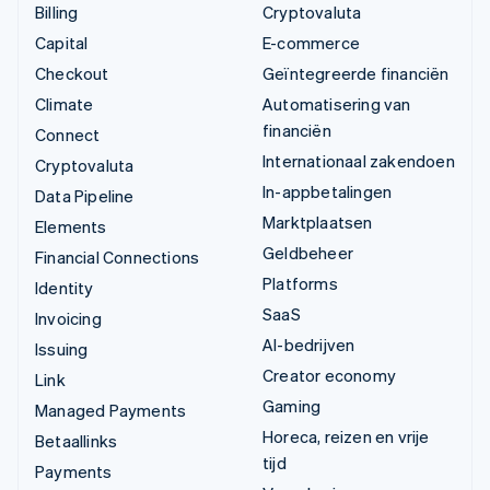
Billing
Cryptovaluta
Capital
E-commerce
Checkout
Geïntegreerde financiën
Climate
Automatisering van
financiën
Connect
Internationaal zakendoen
Cryptovaluta
In-appbetalingen
Data Pipeline
Marktplaatsen
Elements
Geldbeheer
Financial Connections
Platforms
Identity
SaaS
Invoicing
AI-bedrijven
Issuing
Creator economy
Link
Gaming
Managed Payments
Horeca, reizen en vrije
Betaallinks
tijd
Payments