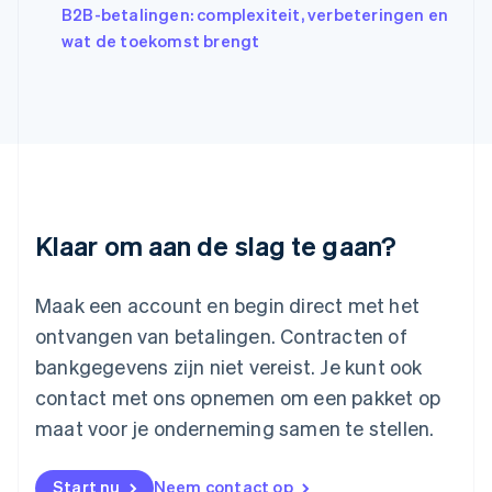
Italiano
English
B2B-betalingen: complexiteit, verbeteringen en
Japan
wat de toekomst brengt
日本語
English
Kroatië
English
Italiano
Letland
English
Liechtenstein
Deutsch
English
Litouwen
English
Klaar om aan de slag te gaan?
Luxemburg
Français
Deutsch
English
Maleisië
Maak een account en begin direct met het
English
简体中文
ontvangen van betalingen. Contracten of
Malta
bankgegevens zijn niet vereist. Je kunt ook
English
Mexico
contact met ons opnemen om een pakket op
Español
English
maat voor je onderneming samen te stellen.
Nederland
Nederlands
English
Nieuw-Zeeland
Start nu
Neem contact op