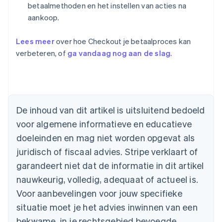
betaalmethoden en het instellen van acties na
aankoop.
Lees meer
over hoe Checkout je betaalproces kan
verbeteren, of
ga vandaag nog aan de slag
.
Australië
English
De inhoud van dit artikel is uitsluitend bedoeld
België
voor algemene informatieve en educatieve
Nederlands
Français
Deutsch
English
Brazilië
doeleinden en mag niet worden opgevat als
Português
English
juridisch of fiscaal advies. Stripe verklaart of
Bulgarije
garandeert niet dat de informatie in dit artikel
English
Canada
nauwkeurig, volledig, adequaat of actueel is.
English
Français
Voor aanbevelingen voor jouw specifieke
Cyprus
situatie moet je het advies inwinnen van een
English
Denemarken
bekwame, in je rechtsgebied bevoegde