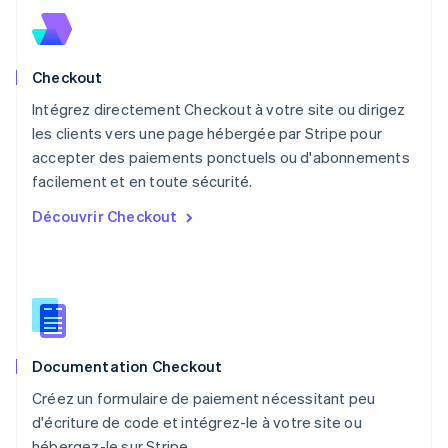
English
Mexique
Español
English
Norvège
Checkout
English
Nouvelle-Zélande
Intégrez directement Checkout à votre site ou dirigez
English
les clients vers une page hébergée par Stripe pour
Pays-Bas
accepter des paiements ponctuels ou d'abonnements
Nederlands
English
facilement et en toute sécurité.
Pologne
English
Découvrir Checkout
Portugal
Português
English
R.A.S. de Hong Kong, Chine
English
简体中文
République tchèque
English
Roumanie
Documentation Checkout
English
Royaume-Uni
Créez un formulaire de paiement nécessitant peu
English
d'écriture de code et intégrez-le à votre site ou
Singapour
hébergez-le sur Stripe.