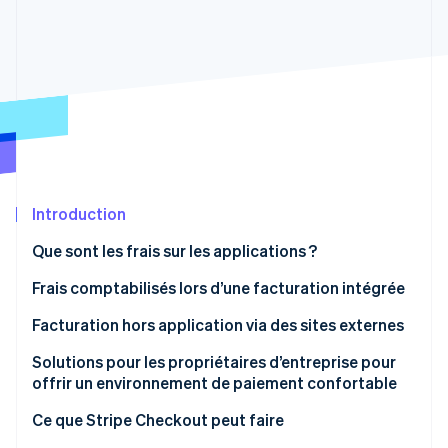
Découvrez les prochaines évolutions
Commerce en ligne
Radar
Prévention de la fraude
Écosystème
Atlas
Constitution de start-up
Partenaires
Climate
Stripe App Marketplace
Élimination du carbone
Identity
Vérification de l'identité
Introduction
Que sont les frais sur les applications ?
Frais comptabilisés lors d’une facturation intégrée
Frais sur les applications de l’App Store
Facturation hors application via des sites externes
Stripe Sessions 2026
Découvrez comment Stripe construit l’infrastructure écono
Frais sur les applications de Google Play
La nouvelle loi sur les smartphones
Solutions pour les propriétaires d’entreprise pour
Regarder la vidéo
offrir un environnement de paiement confortable
Paiement pour des biens ou services physiques
fournis hors de l’application
Ce que Stripe Checkout peut faire