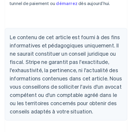
tunnel de paiement ou
démarrez
dès aujourd’hui.
Le contenu de cet article est fourni à des fins
Allemagne
informatives et pédagogiques uniquement. Il
Deutsch
English
ne saurait constituer un conseil juridique ou
Australie
fiscal. Stripe ne garantit pas l'exactitude,
English
Autriche
l'exhaustivité, la pertinence, ni l'actualité des
Deutsch
English
informations contenues dans cet article. Nous
Belgique
vous conseillons de solliciter l'avis d'un avocat
Nederlands
Français
Deutsch
English
Brésil
compétent ou d'un comptable agréé dans le
Português
English
ou les territoires concernés pour obtenir des
Bulgarie
English
conseils adaptés à votre situation.
Canada
English
Français
Chine continentale