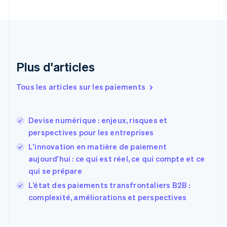
简体中文
English
Chypre
English
Croatie
English
Italiano
Danemark
English
Plus d'articles
Émirats arabes unis
English
Tous les articles sur les paiements
Espagne
Español
English
Estonie
Devise numérique : enjeux, risques et
English
perspectives pour les entreprises
États-Unis
L'innovation en matière de paiement
English
Español
简体中文
Finlande
aujourd'hui : ce qui est réel, ce qui compte et ce
English
Svenska
qui se prépare
France
L’état des paiements transfrontaliers B2B :
Français
English
complexité, améliorations et perspectives
Gibraltar
English
Grèce