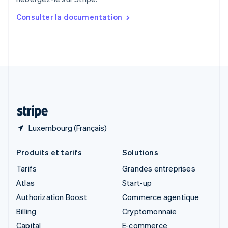
English
简体中文
Slovaquie
Consulter la documentation
English
Slovénie
English
Italiano
Suède
Svenska
English
Suisse
Deutsch
Français
Italiano
English
Thaïlande
ไทย
English
Luxembourg (Français)
Produits et tarifs
Solutions
Tarifs
Grandes entreprises
Atlas
Start-up
Authorization Boost
Commerce agentique
Billing
Cryptomonnaie
Capital
E-commerce