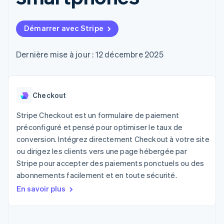
UI flexibles
Recognition
l’application
Gérer des
Moyens de
Comptabilité
Entreprise
Marketplaces
abonnements
paiement
automatisée
Gestion financière
Proposer une
Démarrer avec Stripe
Accès à plus
Stripe Sigma
Roadmap produit
Plateformes
facturation à l'usage
de 125
Rapports
Sessions : conférence
SaaS
Émettre des cartes
Terminal
personnalisés
annuelle
bancaires adossées à
Dernière mise à jour : 12 décembre 2025
Paiements en
Data Pipeline
Carrières
des stablecoins
personne
Synchronisation
Communiqués de
Fournir et gérer des
Authorization
des données
presse
services avec des
Par secteur
Boost
Stripe Press
agents
Acceptation
Checkout
optimisée
Entreprises d'IA
Link
Économie des
Stripe Checkout est un formulaire de paiement
Paiements
créateurs
Contact
préconfiguré et pensé pour optimiser le taux de
Ressources
Jeux
accélérés
conversion. Intégrez directement Checkout à votre site
Hôtellerie, voyages et
Financial
Contacter notre équipe
loisirs
Intégrations
ou dirigez les clients vers une page hébergée par
Connections
Assurance
d'applications
Comptes
Devenir partenaire
Stripe pour accepter des paiements ponctuels ou des
Médias et
Exemples de code
financiers
abonnements facilement et en toute sécurité.
divertissements
Blog des développeurs
associés
Organisations à but
En savoir plus
non lucratif
État de l'API
Services aux
Plus
entreprises
Product roadmap
Secteur public