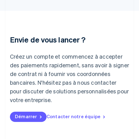
English
Hongrie
English
Inde
English
Irlande
Envie de vous lancer ?
English
Italie
Italiano
English
Créez un compte et commencez à accepter
Japon
日本語
English
des paiements rapidement, sans avoir à signer
Lettonie
de contrat ni à fournir vos coordonnées
English
bancaires. N'hésitez pas à nous contacter
Liechtenstein
pour discuter de solutions personnalisées pour
Deutsch
English
Lituanie
votre entreprise.
English
Luxembourg
Français
Deutsch
English
Démarrer
Contacter notre équipe
Malaisie
English
简体中文
Malte