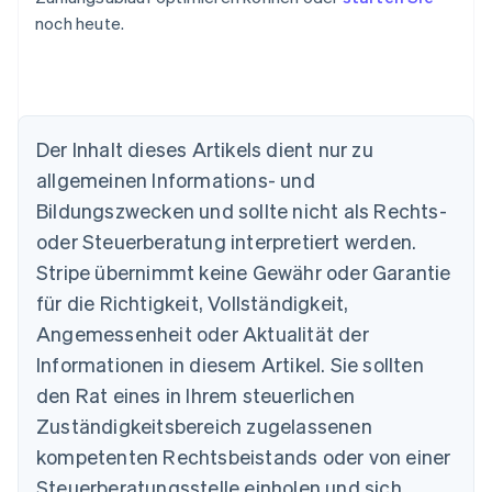
noch heute.
Der Inhalt dieses Artikels dient nur zu
allgemeinen Informations- und
Bildungszwecken und sollte nicht als Rechts-
oder Steuerberatung interpretiert werden.
Australien
English
Stripe übernimmt keine Gewähr oder Garantie
Belgien
für die Richtigkeit, Vollständigkeit,
Nederlands
Français
Deutsch
English
Brasilien
Angemessenheit oder Aktualität der
Português
English
Informationen in diesem Artikel. Sie sollten
Bulgarien
den Rat eines in Ihrem steuerlichen
English
Dänemark
Zuständigkeitsbereich zugelassenen
English
kompetenten Rechtsbeistands oder von einer
Deutschland
Steuerberatungsstelle einholen und sich
Deutsch
English