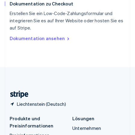
Dokumentation zu Checkout
Español
English
Thailand
Erstellen Sie ein Low-Code-Zahlungsformular und
ไทย
English
integrieren Sie es auf Ihrer Website oder hosten Sie es
Tschechische Republik
auf Stripe.
English
Ungarn
Dokumentation ansehen
English
Vereinigte Arabische Emirate
English
Vereinigte Staaten
English
Español
简体中文
Vereinigtes Königreich
English
Zypern
English
Liechtenstein (Deutsch)
Produkte und
Lösungen
Preisinformationen
Unternehmen