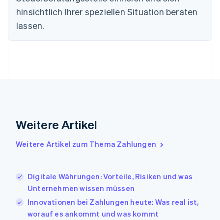
Estland
hinsichtlich Ihrer speziellen Situation beraten
English
lassen.
Festlandchina
简体中文
English
Finnland
English
Svenska
Frankreich
Français
English
Gibraltar
English
Griechenland
English
Weitere Artikel
Indien
English
Weitere Artikel zum Thema Zahlungen
Irland
English
Italien
Digitale Währungen: Vorteile, Risiken und was
Italiano
English
Japan
Unternehmen wissen müssen
日本語
English
Innovationen bei Zahlungen heute: Was real ist,
Kanada
worauf es ankommt und was kommt
English
Français