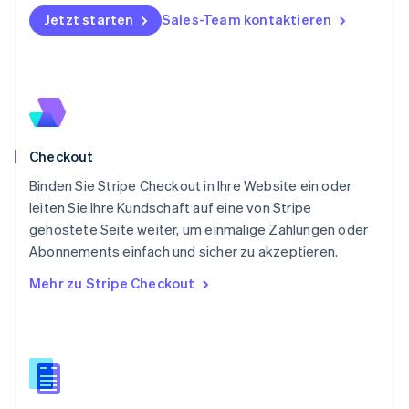
Österreich
Jetzt starten
Sales-Team kontaktieren
Deutsch
English
Polen
English
Portugal
Português
English
Rumänien
English
Checkout
Schweden
Svenska
English
Binden Sie Stripe Checkout in Ihre Website ein oder
Schweiz
leiten Sie Ihre Kundschaft auf eine von Stripe
Deutsch
Français
Italiano
English
gehostete Seite weiter, um einmalige Zahlungen oder
Singapur
English
简体中文
Abonnements einfach und sicher zu akzeptieren.
Slowakei
Mehr zu Stripe Checkout
English
Slowenien
English
Italiano
Sonderverwaltungsregion Hongkong,
China
English
简体中文
Spanien