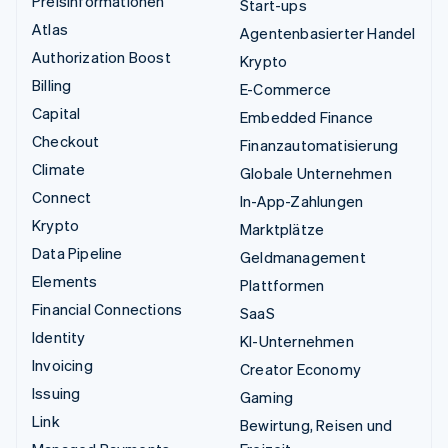
Preisinformationen
Start-ups
Atlas
Agentenbasierter Handel
Authorization Boost
Krypto
Billing
E-Commerce
Capital
Embedded Finance
Checkout
Finanzautomatisierung
Climate
Globale Unternehmen
Connect
In-App-Zahlungen
Krypto
Marktplätze
Data Pipeline
Geldmanagement
Elements
Plattformen
Financial Connections
SaaS
Identity
KI-Unternehmen
Invoicing
Creator Economy
Issuing
Gaming
Link
Bewirtung, Reisen und