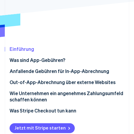
Betrugsprävention
Ecosystem
Atlas
Start-up-Gründung
Partner
Stripe App-Marktplatz
Climate
CO₂-Entnahme
Einführung
Was sind App-Gebühren?
Stripe-Sessions 2026
Anfallende Gebühren für In-App-Abrechnung
Erfahren Sie, wie Stripe Lösungen für die Wirtschaft
Jetzt ansehen
App-Gebühren im App Store
Out-of-App-Abrechnung über externe Websites
App-Gebühren bei Google Play
Das „New Smartphone Law“
Wie Unternehmen ein angenehmes Zahlungsumfeld
schaffen können
Zahlung extern erbrachter physischer Waren oder
Dienstleistungen
Was Stripe Checkout tun kann
Jetzt mit Stripe starten