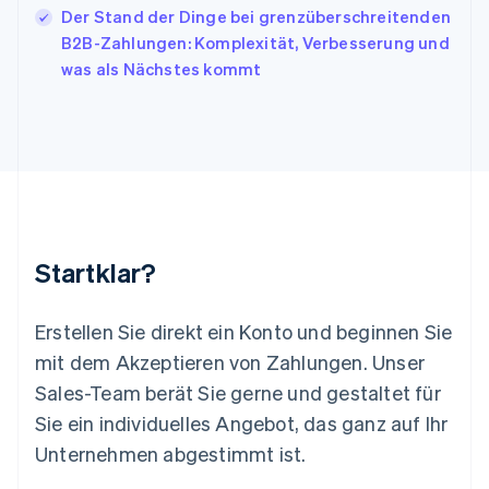
Kroatien
Der Stand der Dinge bei grenzüberschreitenden
English
Italiano
B2B-Zahlungen: Komplexität, Verbesserung und
Lettland
was als Nächstes kommt
English
Liechtenstein
Deutsch
English
Litauen
English
Luxemburg
Français
Deutsch
English
Malaysia
English
简体中文
Startklar?
Malta
English
Mexiko
Erstellen Sie direkt ein Konto und beginnen Sie
Español
English
mit dem Akzeptieren von Zahlungen. Unser
Neuseeland
Sales-Team berät Sie gerne und gestaltet für
English
Niederlande
Sie ein individuelles Angebot, das ganz auf Ihr
Nederlands
English
Unternehmen abgestimmt ist.
Norwegen
English