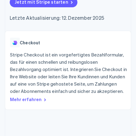
Data Pipeline
Jetzt mit Stripe starten
Geldmanagement
Marktplatz auf
Zugriff auf mehr als
Datensynchronisierung
Produkt-Roadmap
Plattformen
Grundlagen der
125
Stripe Sessions
SaaS
Abonnementverwaltung
Letzte Aktualisierung: 12. Dezember 2025
Terminal
Karriere
Zahlungen vor Ort
Newsroom
So setzen Sie
Authorization
Stripe Press
nutzungsbasierte
Boost
Abrechnung um
Nach Branche
Optimierung der
Checkout
Stablecoin-gestützte
Autorisierungsraten
Karten ausgeben: So
Link
KI-Unternehmen
Kontakt
geht´s
Stripe Checkout ist ein vorgefertigtes Bezahlformular,
Beschleunigter
Creator Economy
Bereitstellung und
das für einen schnellen und reibungslosen
Bezahlvorgang
Gaming
Verwaltung von
Sales-Team
Bezahlvorgang optimiert ist. Integrieren Sie Checkout in
Financial
Bewirtung, Reisen und
Diensten mit Agenten
kontaktieren
Connections
Freizeit
Ihre Website oder leiten Sie Ihre Kundinnen und Kunden
Partner werden
Verbundene
Versicherungen
auf eine von Stripe gehostete Seite, um Zahlungen
Medien und
Finanzdaten
oder Abonnements einfach und sicher zu akzeptieren.
Unterhaltung
Ressourcen
Gemeinnützige
Mehr erfahren
Organisationen
Fachdienstleistungen
App-Integrationen
Mehr
Öffentlicher Sektor
Code-Beispiele
Product roadmap
Einzelhandel
Entwickler-Blog
Ausblick
API-Status
Radar