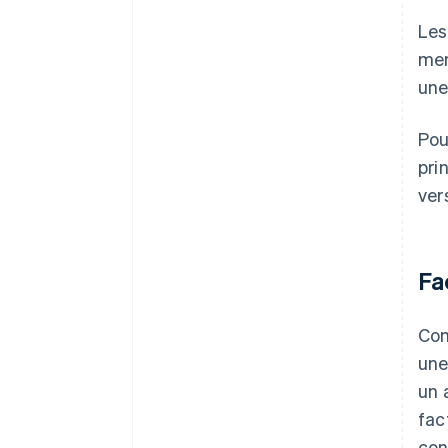
Les
men
une
Pou
pri
ver
Fa
Com
une
un 
fac
con