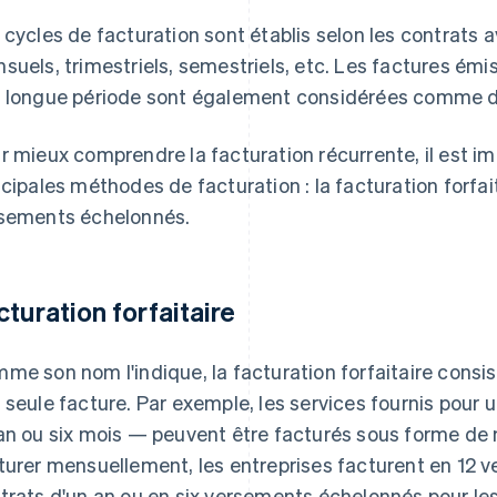
 cycles de facturation sont établis selon les contrats a
suels, trimestriels, semestriels, etc. Les factures émis
 longue période sont également considérées comme de 
r mieux comprendre la facturation récurrente, il est i
ncipales méthodes de facturation : la facturation forfait
sements échelonnés.
cturation forfaitaire
me son nom l'indique, la facturation forfaitaire consis
 seule facture. Par exemple, les services fournis po
an ou six mois — peuvent être facturés sous forme de m
turer mensuellement, les entreprises facturent en 12 
trats d'un an ou en six versements échelonnés pour les