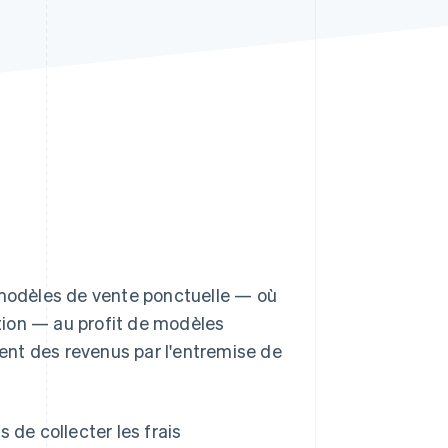
Stripe Sessions 2026
Découvrez comment
Stripe construit
l’infrastructure
économique pour l’IA.
Regarder
s modèles de vente ponctuelle — où
ction — au profit de modèles
ent des revenus par l'entremise de
 de collecter les frais