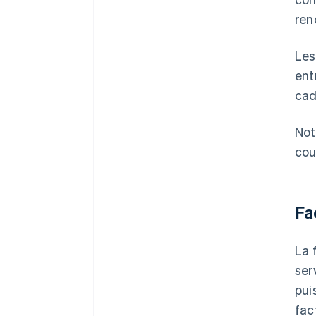
ren
Les
ent
cad
Not
cou
Fa
La 
ser
pui
fac