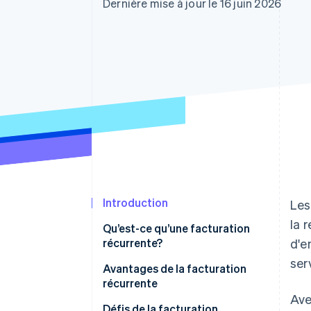
Authorization Boost
Dernière mise à jour le 16 juin 2026
Optimisation des acceptations
Link
Paiements accélérés
Introduction
Les
la 
Qu’est-ce qu’une facturation
récurrente?
d'e
ser
Facturation forfaitaire
Avantages de la facturation
récurrente
Facturation par versements
Ave
échelonnés
Ventes stables et prévisions
Défis de la facturation