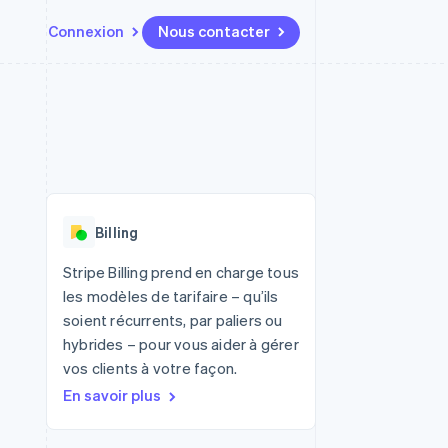
Connexion
Nous contacter
Ressources
Écosystème
Contact
t places de
Plus
Intégrations d'applications
Partenaires
Nous contacter
Product roadmap
ssions
Exemples de code
Stripe App Marketplace
Devenir partenaire
Découvrez ce qui vous attend
Blog des développeurs
r les
rs
État des API
Radar
Prévention de la fraude
Billing
Atlas
tif
Constitution d'une entreprise
Stripe Billing prend en charge tous
les modèles de tarifaire – qu’ils
Climate
Élimination du carbone
soient récurrents, par paliers ou
hybrides – pour vous aider à gérer
Identity
Vérification de l'identité
vos clients à votre façon.
En savoir plus