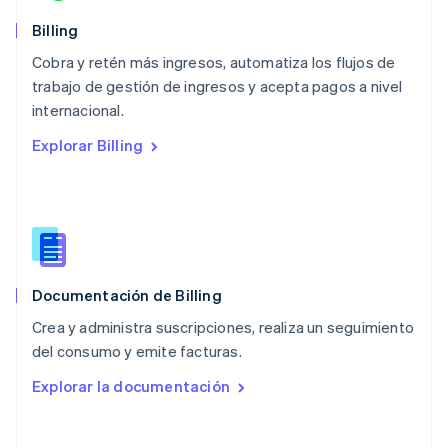
México
Español
English
Billing
Noruega
Cobra y retén más ingresos, automatiza los flujos de
English
trabajo de gestión de ingresos y acepta pagos a nivel
Nueva Zelandia
English
internacional.
Países Bajos
Explorar Billing
Nederlands
English
Polonia
English
Portugal
Português
English
RAE de Hong Kong, China
English
简体中文
Documentación de Billing
Reino Unido
English
Crea y administra suscripciones, realiza un seguimiento
República Checa
del consumo y emite facturas.
English
Rumania
Explorar la documentación
English
Singapur
English
简体中文