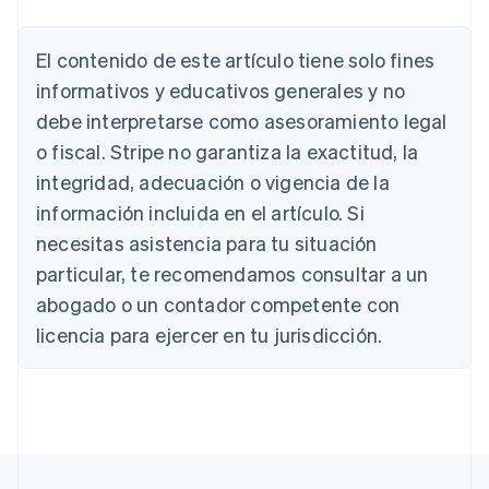
El contenido de este artículo tiene solo fines
Alemania
Deutsch
English
informativos y educativos generales y no
Australia
debe interpretarse como asesoramiento legal
English
Austria
o fiscal. Stripe no garantiza la exactitud, la
Deutsch
English
integridad, adecuación o vigencia de la
Bélgica
información incluida en el artículo. Si
Nederlands
Français
Deutsch
English
Brasil
necesitas asistencia para tu situación
Português
English
particular, te recomendamos consultar a un
Bulgaria
abogado o un contador competente con
English
Canadá
licencia para ejercer en tu jurisdicción.
English
Français
China continental
简体中文
English
Chipre
English
Croacia
English
Italiano