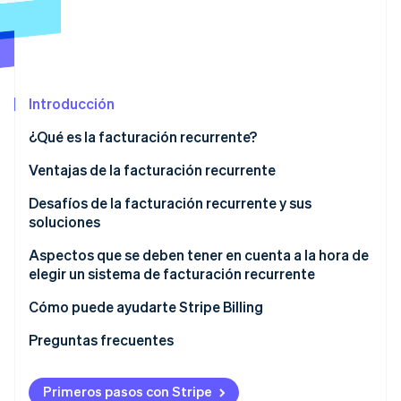
Radar
Prevención de fraude
Ecosistema
Atlas
Constitución de una startup
Socios
Introducción
Climate
Stripe App Marketplace
Eliminación de dióxido de carbono
¿Qué es la facturación recurrente?
Identity
Facturación de suma global
Ventajas de la facturación recurrente
Verificación de identidad en línea
Facturación en cuotas
Ingresos estables y previsiones más sencillas
Desafíos de la facturación recurrente y sus
soluciones
Ejemplos de facturación recurrente
Facturación simplificada y reducción de costos
Los detalles de la facturación pueden variar
Aspectos que se deben tener en cuenta a la hora de
Estrategias de marketing basadas en datos
elegir un sistema de facturación recurrente
Sesiones de Stripe 2026
La emisión habitual de facturas lleva mucho tiempo
Descubre cómo Stripe construye la infraestructura económi
Cómo puede ayudarte Stripe Billing
Mirar ahora
Pueden producirse errores durante la conciliación
de pagos
Preguntas frecuentes
Primeros pasos con Stripe