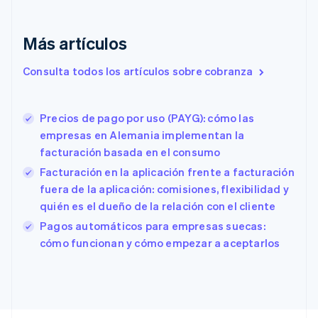
Dinamarca
English
Emiratos Árabes Unidos
Más artículos
English
Eslovaquia
Consulta todos los artículos sobre cobranza
English
Eslovenia
English
Italiano
Precios de pago por uso (PAYG): cómo las
España
empresas en Alemania implementan la
Español
English
facturación basada en el consumo
Estados Unidos
English
Español
简体中文
Facturación en la aplicación frente a facturación
Estonia
fuera de la aplicación: comisiones, flexibilidad y
English
quién es el dueño de la relación con el cliente
Finlandia
English
Svenska
Pagos automáticos para empresas suecas:
Francia
cómo funcionan y cómo empezar a aceptarlos
Français
English
Gibraltar
English
Grecia
English