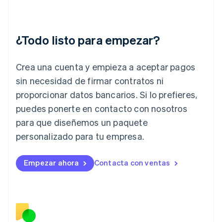
Hungría
English
India
English
¿Todo listo para empezar?
Irlanda
English
Crea una cuenta y empieza a aceptar pagos
Italia
Italiano
English
sin necesidad de firmar contratos ni
Japón
proporcionar datos bancarios. Si lo prefieres,
日本語
English
Letonia
puedes ponerte en contacto con nosotros
English
para que diseñemos un paquete
Liechtenstein
personalizado para tu empresa.
Deutsch
English
Lituania
English
Empezar ahora
Contacta con ventas
Luxemburgo
Français
Deutsch
English
Malasia
English
简体中文
Malta
English