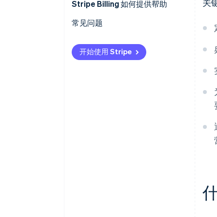
关
它是否支持多种收入模式？
Stripe Billing 如何提供帮助
在支付对账过程中可能会出现错
误
它是否包含处理失败支付和催款
常见问题
的功能？
开始使用 Stripe
它是否可以与现有的外部系统集
成？
它是否支持国际扩张和多种支付
方式？