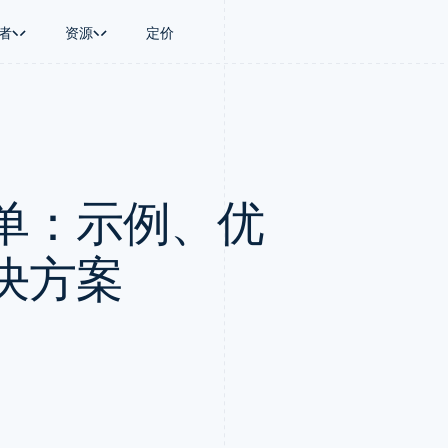
者
资源
定价
景
指南
按行业
公司
资金管理
平台和交易市
商务
持
接受线上付款
AI 企业
产品路线图
Global Payouts
Connect
币
持方案
实施预置结账流程
创作者经济
Sessions 年度大会
向第三方打款
平台支付
务
务
构建平台或交易市场
游戏
招聘
Crypto
单：示例、优
金融
管理订阅
酒店、旅游与休闲
资讯中心
钱包、稳定币发行和发卡基础设
动化
提供按用量计费
保险
Stripe Press
施
企业
发行稳定币支持的支付卡
媒体与娱乐
支付
通过智能体配置和管理服务
非营利组织
决方案
场
专业服务
理
公共部门
零售
化
on