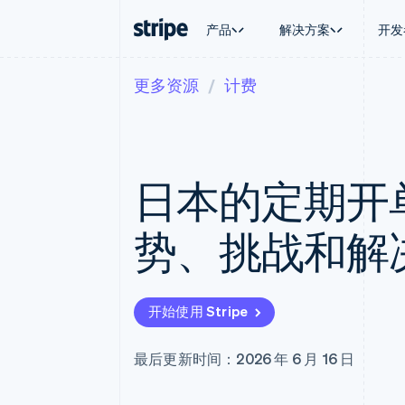
产品
解决方案
开发
更多资源
计费
按企业阶段
文档
学习
按应用场
支持
支付
营收
大型企业
Stripe 文档
博客
智能体
获取支
Payments
Billing
初创企业
API 参考文档
客户案例
加密货
托管支
在线支付
经常性收入
库与 SDK
指南
电子商
专业服
Payment links
Metronome
Stripe Apps
日本的定期开
嵌入式
无代码支付
按用量计费
财务自
Checkout
Subscriptions
全球化
预构建支付界面
订阅管理
应用内
势、挑战和解
Elements
Invoicing
交易市
灵活的 UI 组件
一次性或定期账单
资金管
支付方式
Tax
平台
支持 125 种以上
销售税和增值税自动
SaaS
Terminal
Revenue Recogniti
开始使用 Stripe
线下支付
会计自动化
Authorization Boost
Stripe Sigma
支付成功率优化
自定义报告
最后更新时间：2026 年 6 月 16 日
Link
Data Pipeline
加速结账
数据同步