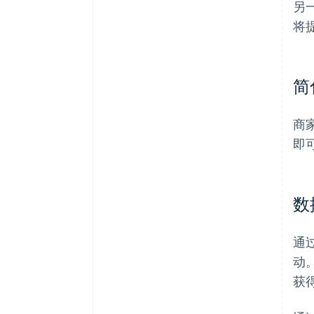
另
将
简
商
即
数
通
动
获