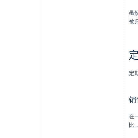
虽
被
定
销
在
比