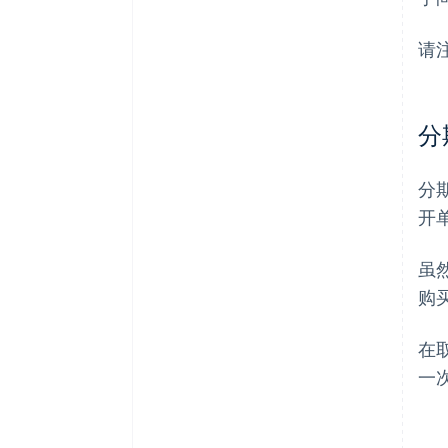
请
分
分
开
虽
购
在
一