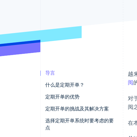
导言
越
阅
什么是定期开单？
一次性开单
定期开单的优势
对
阅
分期开单
销售稳定且易于预测
定期开单的挑战及其解决方案
定期开单的示例
简化开单流程并降低成本
账单详情可能有所不同
选择定期开单系统时要考虑的要
在
点
数据驱动的营销策略
定期开具账单十分耗时