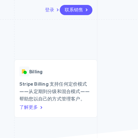
登录
联系销售
资源
生态系统
联系
场
更多
应用集成
合作伙伴
联系销售
Product roadmap
代码示例
Stripe App Marketplace
成为合作伙伴
了解未来规划
开发者博客
API 状态
Radar
欺诈防范
Billing
Atlas
初创企业注册
Stripe Billing 支持任何定价模式
——从定期到分级和混合模式——
Climate
碳移除
帮助您以自己的方式管理客户。
了解更多