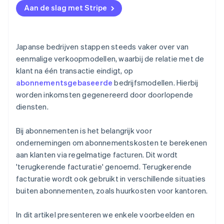
Kan het integreren met bestaande externe
Aan de slag met Stripe
systemen?
Kan het internationale expansie en meerdere
Japanse bedrijven stappen steeds vaker over van
betaalmethoden ondersteunen?
eenmalige verkoopmodellen, waarbij de relatie met de
klant na één transactie eindigt, op
abonnementsgebaseerde
bedrijfsmodellen. Hierbij
worden inkomsten gegenereerd door doorlopende
diensten.
Bij abonnementen is het belangrijk voor
ondernemingen om abonnementskosten te berekenen
aan klanten via regelmatige facturen. Dit wordt
'terugkerende facturatie' genoemd. Terugkerende
facturatie wordt ook gebruikt in verschillende situaties
buiten abonnementen, zoals huurkosten voor kantoren.
In dit artikel presenteren we enkele voorbeelden en