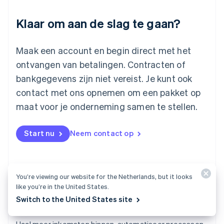
English
Luxemburg
Klaar om aan de slag te gaan?
Français
Deutsch
English
Maleisië
English
简体中文
Maak een account en begin direct met het
Malta
ontvangen van betalingen. Contracten of
English
Mexico
bankgegevens zijn niet vereist. Je kunt ook
Español
English
contact met ons opnemen om een pakket op
Nederland
maat voor je onderneming samen te stellen.
Nederlands
English
Nieuw-Zeeland
English
Start nu
Neem contact op
Noorwegen
English
Oostenrijk
Deutsch
English
Polen
You’re viewing our website for the Netherlands, but it looks
like you’re in the United States.
English
Portugal
Switch to the United States site
Português
English
Billing
Roemenië