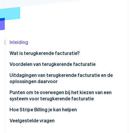
Oprichting van een start-up
Climate
Ecosysteem
CO₂-verwijdering
Partners
Identity
Stripe App Marketplace
Online identiteitsverificatie
Inleiding
Wat is terugkerende facturatie?
Forfaitaire facturatie
Voordelen van terugkerende facturatie
Stripe Sessions 2026
Ontdek hoe Stripe de economische infrastructuu
Termijnfacturatie
Stabiele omzet en eenvoudigere prognoses
Uitdagingen van terugkerende facturatie en de
Nu bekijken
oplossingen daarvoor
Voorbeelden van terugkerende facturatie
Eenvoudigere facturatie en lagere kosten
Factuurgegevens kunnen verschillen
Punten om te overwegen bij het kiezen van een
Datagestuurde marketingstrategieën
systeem voor terugkerende facturatie
Het regelmatig uitgeven van facturen kost tijd
Ondersteunt het meerdere inkomstenmodellen?
Hoe Stripe Billing je kan helpen
Er kunnen fouten optreden bij de reconciliatie van
betalingen
Bevat het functies voor mislukte betalingen en
Veelgestelde vragen
incassoactiviteiten?