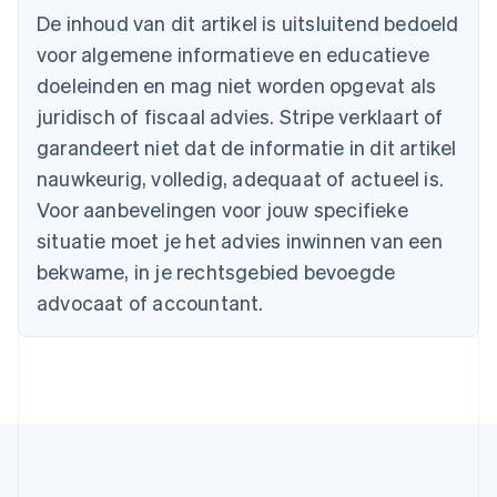
English
De inhoud van dit artikel is uitsluitend bedoeld
België
voor algemene informatieve en educatieve
Nederlands
Français
Deutsch
English
Brazilië
doeleinden en mag niet worden opgevat als
Português
English
juridisch of fiscaal advies. Stripe verklaart of
Bulgarije
garandeert niet dat de informatie in dit artikel
English
Canada
nauwkeurig, volledig, adequaat of actueel is.
English
Français
Voor aanbevelingen voor jouw specifieke
Cyprus
situatie moet je het advies inwinnen van een
English
Denemarken
bekwame, in je rechtsgebied bevoegde
English
advocaat of accountant.
Duitsland
Deutsch
English
Estland
English
Finland
English
Svenska
Frankrijk
Français
English
Gibraltar