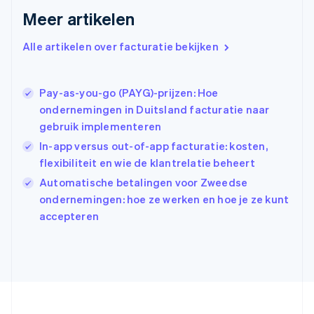
English
Meer artikelen
Griekenland
English
Alle artikelen over facturatie bekijken
Hongarije
English
Hongkong SAR, China
Pay-as-you-go (PAYG)-prijzen: Hoe
English
简体中文
Ierland
ondernemingen in Duitsland facturatie naar
English
gebruik implementeren
India
In-app versus out-of-app facturatie: kosten,
English
flexibiliteit en wie de klantrelatie beheert
Italië
Italiano
English
Automatische betalingen voor Zweedse
Japan
ondernemingen: hoe ze werken en hoe je ze kunt
日本語
English
accepteren
Kroatië
English
Italiano
Letland
English
Liechtenstein
Deutsch
English
Litouwen