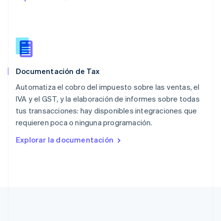
English
Países Bajos
Nederlands
English
Polonia
English
Portugal
Português
English
Documentación de Tax
RAE de Hong Kong, China
English
简体中文
Automatiza el cobro del impuesto sobre las ventas, el
Reino Unido
IVA y el GST, y la elaboración de informes sobre todas
English
tus transacciones: hay disponibles integraciones que
República Checa
requieren poca o ninguna programación.
English
Rumania
Explorar la documentación
English
Singapur
English
简体中文
Suecia
Svenska
English
Suiza
Deutsch
Français
Italiano
English
Tailandia