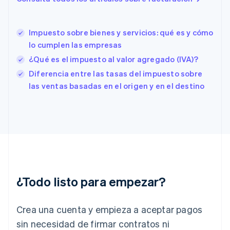
English
Eslovenia
English
Italiano
Impuesto sobre bienes y servicios: qué es y cómo
España
lo cumplen las empresas
Español
English
Estados Unidos
¿Qué es el impuesto al valor agregado (IVA)?
English
Español
简体中文
Diferencia entre las tasas del impuesto sobre
Estonia
las ventas basadas en el origen y en el destino
English
Finlandia
English
Svenska
Francia
Français
English
Gibraltar
English
Grecia
English
¿Todo listo para empezar?
Hungría
English
India
Crea una cuenta y empieza a aceptar pagos
English
Irlanda
sin necesidad de firmar contratos ni