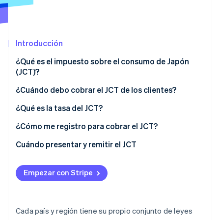
Radar
Prevención de fraude
Ecosistema
Atlas
Introducción
Constitución de una startup
Socios
Climate
¿Qué es el impuesto sobre el consumo de Japón
Stripe App Marketplace
Eliminación de dióxido de carbono
(JCT)?
Identity
¿Cuándo debo cobrar el JCT de los clientes?
Verificación de identidad en línea
¿Qué es la tasa del JCT?
¿Cómo me registro para cobrar el JCT?
Cuándo presentar y remitir el JCT
Sesiones de Stripe 2026
Descubre cómo Stripe construye la infraestructura económi
Mirar ahora
Empezar con Stripe
Cada país y región tiene su propio conjunto de leyes