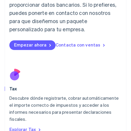
English
proporcionar datos bancarios. Si lo prefieres,
Italia
puedes ponerte en contacto con nosotros
Italiano
English
para que diseñemos un paquete
Japón
日本語
English
personalizado para tu empresa.
Letonia
English
Liechtenstein
Empezar ahora
Contacta con ventas
Deutsch
English
Lituania
English
Luxemburgo
Français
Deutsch
English
Malasia
English
简体中文
Tax
Malta
English
Descubre dónde registrarte, cobrar automáticamente
México
el importe correcto de impuestos y acceder a los
Español
English
informes necesarios para presentar declaraciones
Noruega
fiscales.
English
Nueva Zelandia
Explorar Tax