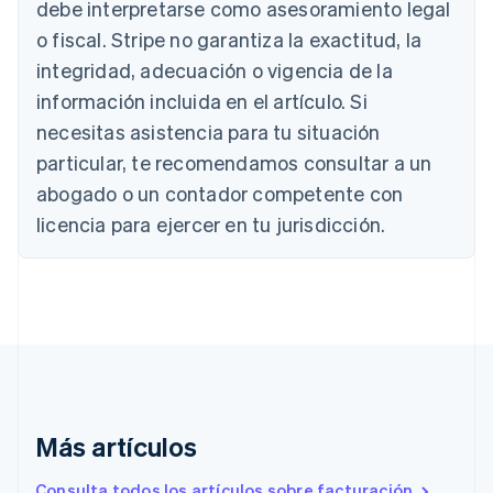
debe interpretarse como asesoramiento legal
English
Austria
o fiscal. Stripe no garantiza la exactitud, la
Deutsch
English
integridad, adecuación o vigencia de la
Bélgica
información incluida en el artículo. Si
Nederlands
Français
Deutsch
English
Brasil
necesitas asistencia para tu situación
Português
English
particular, te recomendamos consultar a un
Bulgaria
abogado o un contador competente con
English
Canadá
licencia para ejercer en tu jurisdicción.
English
Français
China continental
简体中文
English
Chipre
English
Croacia
English
Italiano
Dinamarca
English
Emiratos Árabes Unidos
Más artículos
English
Eslovaquia
Consulta todos los artículos sobre facturación