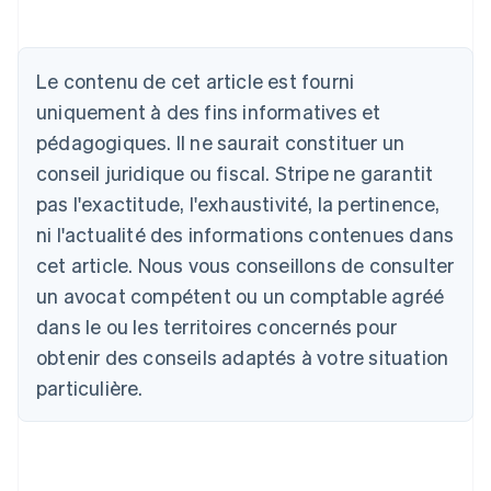
Le contenu de cet article est fourni
uniquement à des fins informatives et
Allemagne
pédagogiques. Il ne saurait constituer un
Deutsch
English
conseil juridique ou fiscal. Stripe ne garantit
Australie
pas l'exactitude, l'exhaustivité, la pertinence,
English
Autriche
ni l'actualité des informations contenues dans
Deutsch
English
cet article. Nous vous conseillons de consulter
Belgique
un avocat compétent ou un comptable agréé
Nederlands
Français
Deutsch
English
Brésil
dans le ou les territoires concernés pour
Português
English
obtenir des conseils adaptés à votre situation
Bulgarie
English
particulière.
Canada
English
Français
Chine continentale
简体中文
English
Chypre