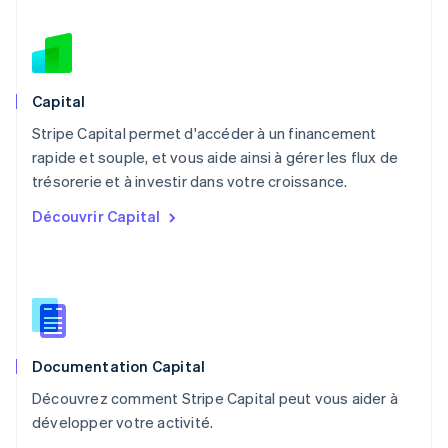
Español
English
Norvège
English
Nouvelle-Zélande
English
Capital
Pays-Bas
Stripe Capital permet d'accéder à un financement
Nederlands
English
rapide et souple, et vous aide ainsi à gérer les flux de
Pologne
English
trésorerie et à investir dans votre croissance.
Portugal
Découvrir Capital
Português
English
RAS de Hong Kong, Chine
English
简体中文
République tchèque
English
Roumanie
English
Documentation Capital
Royaume-Uni
English
Découvrez comment Stripe Capital peut vous aider à
Singapour
développer votre activité.
English
简体中文
Slovaquie