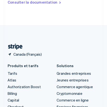
Consulter la documentation
English
Slovénie
English
Italiano
Suède
Svenska
English
Suisse
Deutsch
Français
Italiano
English
Thaïlande
ไทย
English
Canada (Français)
Produits et tarifs
Solutions
Tarifs
Grandes entreprises
Atlas
Jeunes entreprises
Authorization Boost
Commerce agentique
Billing
Cryptomonnaie
Capital
Commerce en ligne
Checkout
Services financiers