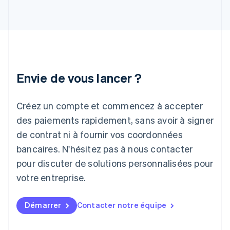
English
Inde
English
Irlande
English
Italie
Italiano
English
Envie de vous lancer ?
Japon
日本語
English
Créez un compte et commencez à accepter
Lettonie
English
des paiements rapidement, sans avoir à signer
Liechtenstein
de contrat ni à fournir vos coordonnées
Deutsch
English
Lituanie
bancaires. N'hésitez pas à nous contacter
English
pour discuter de solutions personnalisées pour
Luxembourg
votre entreprise.
Français
Deutsch
English
Malaisie
English
简体中文
Démarrer
Contacter notre équipe
Malte
English
Mexique