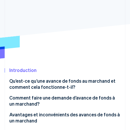
Commerce de détail
État des API
Atlas
Constitution d'une entreprise
Climate
Élimination du carbone
Écosystème
Identity
Partenaires
Vérification de l'identité
Stripe App Marketplace
Introduction
Stripe Sessions 2026
Découvrez comment Stripe construit l’infrastructure écon
Qu’est-ce qu’une avance de fonds au marchand et
l’IA.
comment cela fonctionne-t-il?
Regarder
Comment faire une demande d’avance de fonds à
un marchand?
Si vous utilisez Stripe
Avantages et inconvénients des avances de fonds à
un marchand
Si vous faites une demande par l’intermédiaire d’un