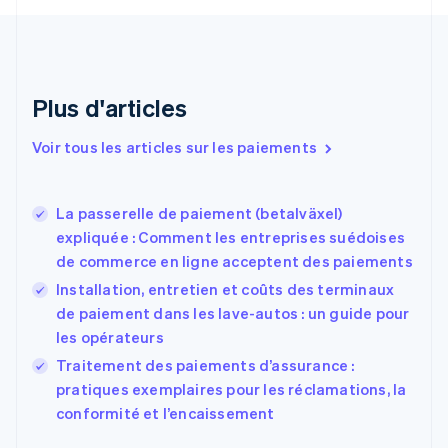
English
Croatie
English
Italiano
Danemark
English
Plus d'articles
Émirats arabes unis
English
Voir tous les articles sur les paiements
Espagne
Español
English
Estonie
La passerelle de paiement (betalväxel)
English
expliquée : Comment les entreprises suédoises
États-Unis
de commerce en ligne acceptent des paiements
English
Español
简体中文
Finlande
Installation, entretien et coûts des terminaux
English
Svenska
de paiement dans les lave-autos : un guide pour
France
les opérateurs
Français
English
Traitement des paiements d’assurance :
Gibraltar
English
pratiques exemplaires pour les réclamations, la
Grèce
conformité et l’encaissement
English
Hongrie