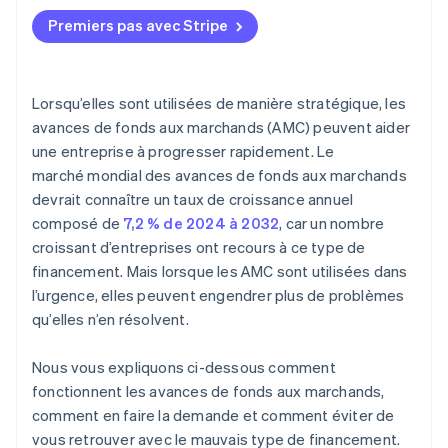
fournisseur d’AMC tiers
Avantages
Premiers pas avec Stripe
Attendez-vous à un contrôle de solvabilité souple
Inconvénients
Lorsqu’elles sont utilisées de manière stratégique, les
avances de fonds aux marchands (AMC) peuvent aider
une entreprise à progresser rapidement. Le
marché mondial des avances de fonds aux marchands
devrait connaître un taux de croissance annuel
composé de
7,2 % de 2024 à 2032
, car un nombre
croissant d’entreprises ont recours à ce type de
financement. Mais lorsque les AMC sont utilisées dans
l’urgence, elles peuvent engendrer plus de problèmes
qu’elles n’en résolvent.
Nous vous expliquons ci-dessous comment
fonctionnent les avances de fonds aux marchands,
comment en faire la demande et comment éviter de
vous retrouver avec le mauvais type de financement.