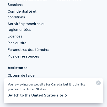
Sessions
Confidentialité et
conditions
Activités proscrites ou
réglementées
Licences
Plan du site
Paramètres des témoins
Plus de ressources
Assistance
Obtenir de l'aide
Offres d'assistance
You’re viewing our website for Canada, but it looks like
gérées
you’re in the United States.
Switch to the United States site
© 2026 Stripe, LLC