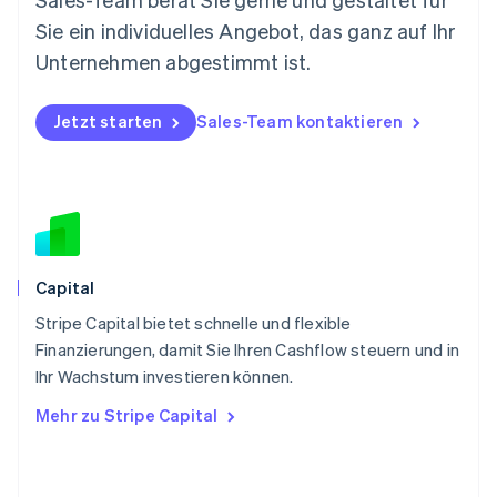
Norwegen
Sie ein individuelles Angebot, das ganz auf Ihr
English
Österreich
Unternehmen abgestimmt ist.
Deutsch
English
Polen
Jetzt starten
Sales-Team kontaktieren
English
Portugal
Português
English
Rumänien
English
Schweden
Svenska
English
Schweiz
Capital
Deutsch
Français
Italiano
English
Stripe Capital bietet schnelle und flexible
Singapur
English
简体中文
Finanzierungen, damit Sie Ihren Cashflow steuern und in
Slowakei
Ihr Wachstum investieren können.
English
Mehr zu Stripe Capital
Slowenien
English
Italiano
Sonderverwaltungsregion Hongkong,
China