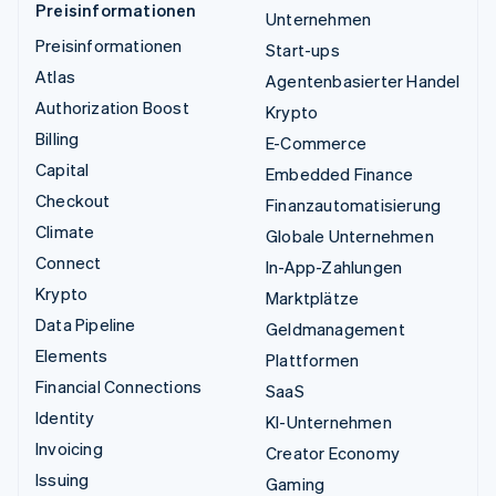
Preisinformationen
Unternehmen
Preisinformationen
Start-ups
Atlas
Agentenbasierter Handel
Authorization Boost
Krypto
Billing
E-Commerce
Capital
Embedded Finance
Checkout
Finanzautomatisierung
Climate
Globale Unternehmen
Connect
In-App-Zahlungen
Krypto
Marktplätze
Data Pipeline
Geldmanagement
Elements
Plattformen
Financial Connections
SaaS
Identity
KI-Unternehmen
Invoicing
Creator Economy
Issuing
Gaming