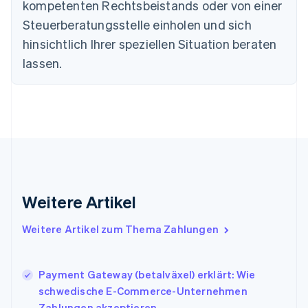
kompetenten Rechtsbeistands oder von einer
Deutschland
Steuerberatungsstelle einholen und sich
Deutsch
English
Estland
hinsichtlich Ihrer speziellen Situation beraten
English
lassen.
Festlandchina
简体中文
English
Finnland
English
Svenska
Frankreich
Français
English
Gibraltar
English
Griechenland
English
Weitere Artikel
Indien
English
Weitere Artikel zum Thema Zahlungen
Irland
English
Italien
Payment Gateway (betalväxel) erklärt: Wie
Italiano
English
Japan
schwedische E-Commerce-Unternehmen
日本語
English
Zahlungen akzeptieren