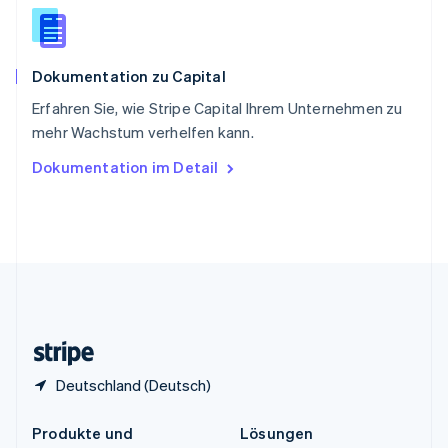
English
简体中文
Spanien
Español
English
Dokumentation zu Capital
Thailand
ไทย
English
Erfahren Sie, wie Stripe Capital Ihrem Unternehmen zu
Tschechische Republik
mehr Wachstum verhelfen kann.
English
Ungarn
Dokumentation im Detail
English
Vereinigte Arabische Emirate
English
Vereinigte Staaten
English
Español
简体中文
Vereinigtes Königreich
English
Zypern
English
Deutschland (Deutsch)
Produkte und
Lösungen