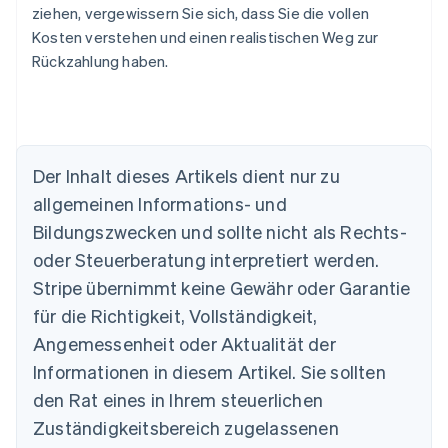
ziehen, vergewissern Sie sich, dass Sie die vollen
Kosten verstehen und einen realistischen Weg zur
Rückzahlung haben.
Der Inhalt dieses Artikels dient nur zu
allgemeinen Informations- und
Bildungszwecken und sollte nicht als Rechts-
oder Steuerberatung interpretiert werden.
Australien
English
Stripe übernimmt keine Gewähr oder Garantie
Belgien
für die Richtigkeit, Vollständigkeit,
Nederlands
Français
Deutsch
English
Brasilien
Angemessenheit oder Aktualität der
Português
English
Informationen in diesem Artikel. Sie sollten
Bulgarien
den Rat eines in Ihrem steuerlichen
English
Dänemark
Zuständigkeitsbereich zugelassenen
English