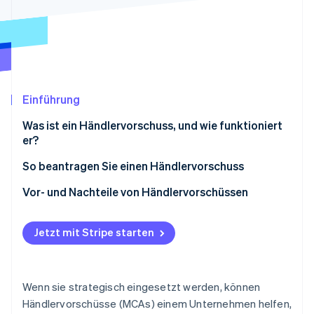
Betrugsprävention
Ecosystem
Atlas
Start-up-Gründung
Partner
Stripe App-Marktplatz
Climate
CO₂-Entnahme
Identity
Einführung
Online-Identitätsprüfung
Was ist ein Händlervorschuss, und wie funktioniert
er?
So beantragen Sie einen Händlervorschuss
Stripe-Sessions 2026
Wenn Sie Stripe verwenden
Vor- und Nachteile von Händlervorschüssen
Erfahren Sie, wie Stripe Lösungen für die W
Jetzt ansehen
Wenn Sie den Antrag über einen externen MCA-
Vorteile
Anbieter stellen
Jetzt mit Stripe starten
Nachteile
Erwarten Sie eine sanfte Kreditprüfung
Wenn sie strategisch eingesetzt werden, können
Händlervorschüsse (MCAs) einem Unternehmen helfen,