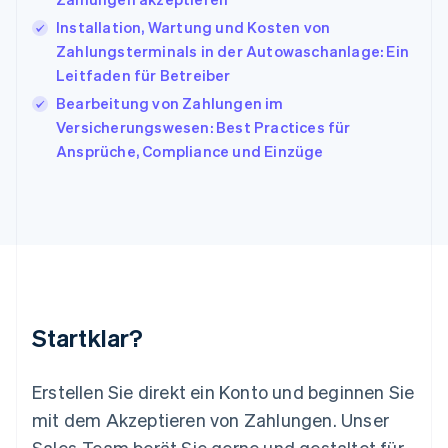
Kanada
Installation, Wartung und Kosten von
English
Français
Zahlungsterminals in der Autowaschanlage: Ein
Kroatien
English
Italiano
Leitfaden für Betreiber
Lettland
Bearbeitung von Zahlungen im
English
Versicherungswesen: Best Practices für
Liechtenstein
Ansprüche, Compliance und Einzüge
Deutsch
English
Litauen
English
Luxemburg
Français
Deutsch
English
Malaysia
English
简体中文
Malta
English
Startklar?
Mexiko
Español
English
Neuseeland
Erstellen Sie direkt ein Konto und beginnen Sie
English
mit dem Akzeptieren von Zahlungen. Unser
Niederlande
Nederlands
English
Sales-Team berät Sie gerne und gestaltet für