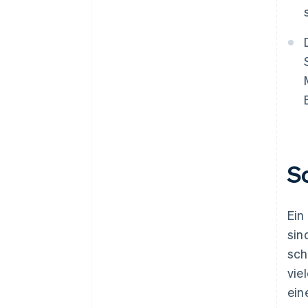
S
Ein
sin
sch
vie
ein