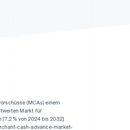
Stripe-Sessions 2026
Erfahren Sie, wie Stripe
Lösungen für die
Wirtschaftsinfrastruktur
für KI aufbaut.
Jetzt ansehen
rvorschüsse (MCAs) einem
tweiten Markt für
 [7,2 % von 2024 bis 2032]
merchant-cash-advance-market-