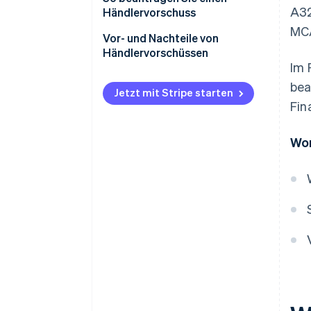
A32
Händlervorschuss
MCA
Wenn Sie Stripe verwenden
Vor- und Nachteile von
Händlervorschüssen
Wenn Sie den Antrag über einen
Im 
externen MCA-Anbieter stellen
Vorteile
bea
Jetzt mit Stripe starten
Erwarten Sie eine sanfte
Nachteile
Fin
Kreditprüfung
Wor