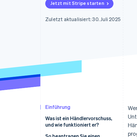
Optimierung der
Datensynchronisier
Jetzt mit Stripe starten
Autorisierungsraten
Link
Beschleunigter Bezahlvorgang
Zuletzt aktualisiert: 30. Juli 2025
Financial Connections
Verbundene Finanzdaten
Einführung
Wen
Unt
Was ist ein Händlervorschuss,
und wie funktioniert er?
Hän
pro
So beantragen Sie einen