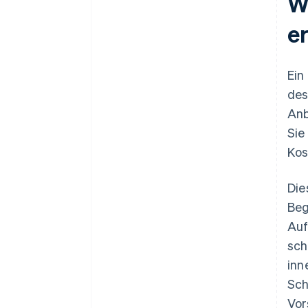
W
e
Ein
des
Anb
Sie
Kos
Die
Beg
Auf
sch
inn
Sch
Vor