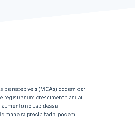
Stripe Sessions 2026
Veja como a Stripe está
construindo a
infraestrutura
econômica da IA.
Assista agora
os de recebíveis (MCAs) podem dar
 registrar um crescimento anual
o aumento no uso dessa
e maneira precipitada, podem