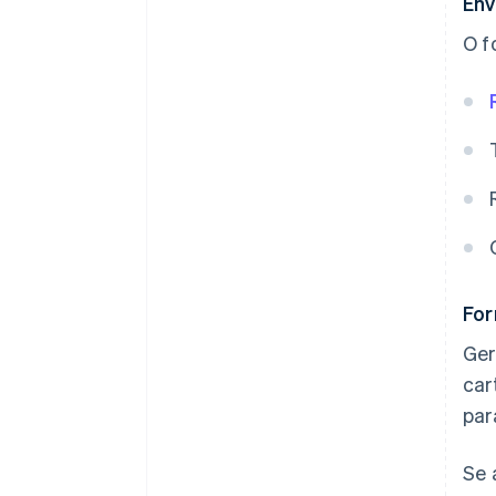
Env
O f
For
Ger
car
par
Se 