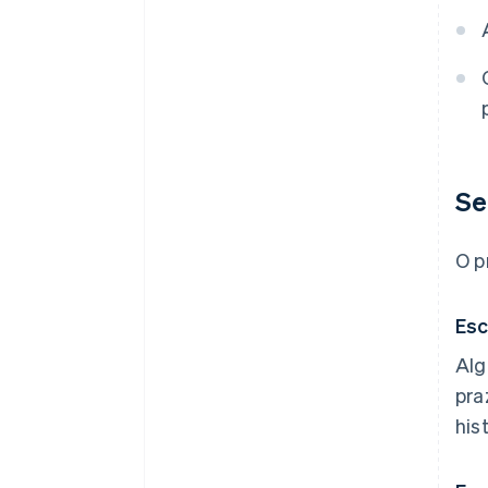
Se
O p
Esc
Alg
pra
his