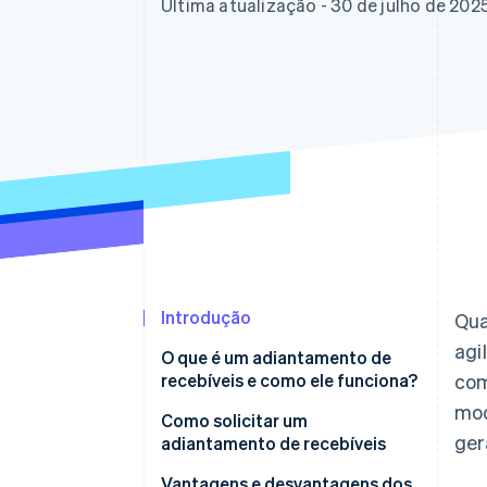
Authorization Boost
Última atualização - 30 de julho de 202
Otimizações de aceitação
Link
Checkout acelerado
Financial Connections
Dados de contas vinculadas
Introdução
Qua
agi
O que é um adiantamento de
recebíveis e como ele funciona?
co
mod
Como solicitar um
ger
adiantamento de recebíveis
Se você utiliza a Stripe
Vantagens e desvantagens dos