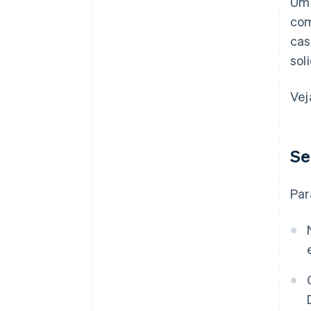
Um 
co
cas
sol
Vej
Se
Par