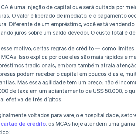
CA é uma injeção de capital que será quitada por me
uras. O valor é liberado de imediato, e o pagamento o
ura. Diferente de um empréstimo, você está vendendo p
ando juros sobre um saldo devedor. O custo total é defi
 esse motivo, certas regras de crédito — como limites
 MCAs. Isso explica por que eles são mais rápidos e m
réstimos tradicionais, embora também atraia atenção
resas podem receber o capital em poucos dias e, mui
antias. Mas essa agilidade tem um preço: não é incom
000 de taxa em um adiantamento de US$ 50.000, o qu
al efetiva de três dígitos.
ginalmente voltados para varejo e hospitalidade, seto
cartão de crédito
, os MCAs hoje atendem uma gama 
tico: