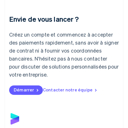
English
Italie
Italiano
English
Envie de vous lancer ?
Japon
日本語
English
Créez un compte et commencez à accepter
Lettonie
English
des paiements rapidement, sans avoir à signer
Liechtenstein
de contrat ni à fournir vos coordonnées
Deutsch
English
Lituanie
bancaires. N'hésitez pas à nous contacter
English
pour discuter de solutions personnalisées pour
Luxembourg
votre entreprise.
Français
Deutsch
English
Malaisie
English
简体中文
Démarrer
Contacter notre équipe
Malte
English
Mexique
Español
English
Norvège
English
Nouvelle-Zélande