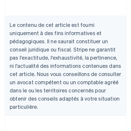
Allemagne
Deutsch
English
Australie
Le contenu de cet article est fourni
English
uniquement à des fins informatives et
Autriche
pédagogiques. Il ne saurait constituer un
Deutsch
English
Belgique
conseil juridique ou fiscal. Stripe ne garantit
Nederlands
Français
Deutsch
English
pas l'exactitude, l'exhaustivité, la pertinence,
Brésil
ni l'actualité des informations contenues dans
Português
English
Bulgarie
cet article. Nous vous conseillons de consulter
English
un avocat compétent ou un comptable agréé
Canada
English
Français
dans le ou les territoires concernés pour
Chine continentale
obtenir des conseils adaptés à votre situation
简体中文
English
Chypre
particulière.
English
Croatie
English
Italiano
Danemark