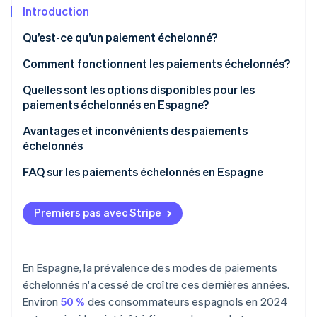
Commerce de détail
État des API
Introduction
Atlas
Constitution d'une entreprise
Qu’est-ce qu’un paiement échelonné?
Climate
Élimination du carbone
Écosystème
Comment fonctionnent les paiements échelonnés?
Identity
En combien de versements un paiement peut-il être
Quelles sont les options disponibles pour les
Partenaires
Vérification de l'identité
Stripe App Marketplace
divisé?
paiements échelonnés en Espagne?
Paiement fractionné « Achetez maintenant, payez
Avantages et inconvénients des paiements
plus tard »
échelonnés
Klarna
Avantages des paiements échelonnés pour les
FAQ sur les paiements échelonnés en Espagne
Stripe Sessions 2026
entreprises
Découvrez comment Stripe construit l’infrastructure écon
seQura
Les paiements échelonnés sont-ils la même chose
l’IA.
Inconvénients des paiements échelonnés pour les
que les prêts?
Premiers pas avec Stripe
Regarder
Aplazame
entreprises
Quels types de produits sont généralement payés
Cartes de crédit avec paiements échelonnés
Avantages des paiements échelonnés pour les
en plusieurs fois en Espagne?
En Espagne, la prévalence des modes de paiements
clients
Crédit à la consommation en plusieurs paiements
Le paiement échelonné entraîne-t-il le paiement
échelonnés n'a cessé de croître ces dernières années.
échelonnés
Inconvénients des paiements échelonnés pour les
d’intérêts?
Environ
50 %
des consommateurs espagnols en 2024
clients