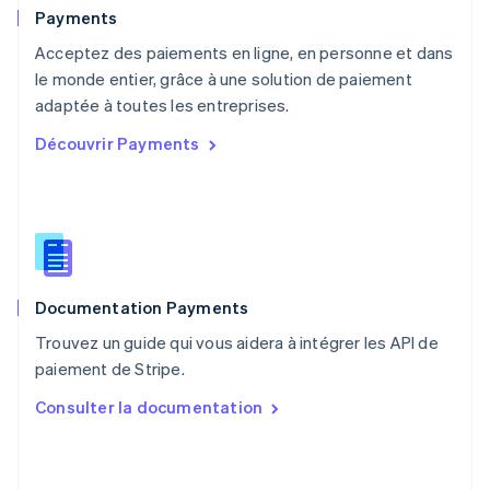
English
Payments
Pays-Bas
Acceptez des paiements en ligne, en personne et dans
Nederlands
English
le monde entier, grâce à une solution de paiement
Pologne
English
adaptée à toutes les entreprises.
Portugal
Découvrir Payments
Português
English
RAS de Hong Kong, Chine
English
简体中文
République tchèque
English
Roumanie
English
Documentation Payments
Royaume-Uni
English
Trouvez un guide qui vous aidera à intégrer les API de
Singapour
paiement de Stripe.
English
简体中文
Slovaquie
Consulter la documentation
English
Slovénie
English
Italiano
Suède