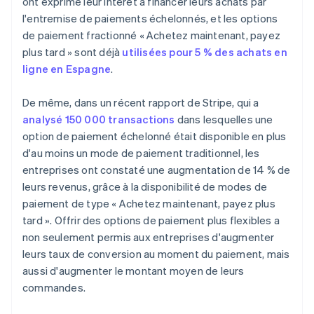
Accords privés
ont exprimé leur intérêt à financer leurs achats par
Quelles sont les conditions pour payer des
marchandises en plusieurs fois en Espagne?
l'entremise de paiements échelonnés, et les options
Des options personnalisées offertes par les grands
de paiement fractionné « Achetez maintenant, payez
détaillants
Quels types d’entreprises devraient mettre en place
plus tard » sont déjà
utilisées pour 5 % des achats en
des paiements échelonnés?
ligne en Espagne
.
Les paiements échelonnés peuvent-ils être
remboursés par anticipation?
De même, dans un récent rapport de Stripe, qui a
analysé 150 000 transactions
dans lesquelles une
option de paiement échelonné était disponible en plus
d'au moins un mode de paiement traditionnel, les
entreprises ont constaté une augmentation de 14 % de
leurs revenus, grâce à la disponibilité de modes de
paiement de type « Achetez maintenant, payez plus
tard ». Offrir des options de paiement plus flexibles a
non seulement permis aux entreprises d'augmenter
leurs taux de conversion au moment du paiement, mais
aussi d'augmenter le montant moyen de leurs
commandes.