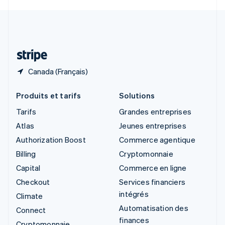
Svenska
English
Suisse
Deutsch
Français
Italiano
English
Thaïlande
ไทย
English
Canada (Français)
Produits et tarifs
Solutions
Tarifs
Grandes entreprises
Atlas
Jeunes entreprises
Authorization Boost
Commerce agentique
Billing
Cryptomonnaie
Capital
Commerce en ligne
Checkout
Services financiers
intégrés
Climate
Automatisation des
Connect
finances
Cryptomonnaie