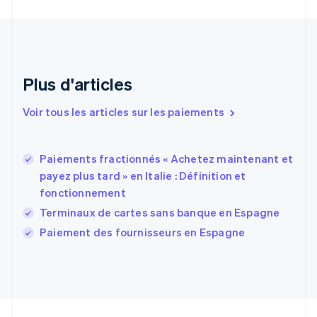
English
Émirats arabes unis
English
Espagne
Español
English
Plus d'articles
Estonie
English
Voir tous les articles sur les paiements
États-Unis
English
Español
简体中文
Finlande
English
Svenska
Paiements fractionnés « Achetez maintenant et
France
payez plus tard » en Italie : Définition et
Français
English
fonctionnement
Gibraltar
Terminaux de cartes sans banque en Espagne
English
Grèce
Paiement des fournisseurs en Espagne
English
Hongrie
English
Inde
English
Irlande