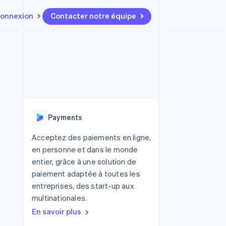
onnexion
Contacter notre équipe
Ressources
Écosystème
Contact
t marketplaces
Plus
Intégrations d'applications
Partenaires
Contacter notre équipe
Product roadmap
elle
Exemples de code
Stripe App Marketplace
Devenir partenaire
Découvrez les prochaines
r les
Blog des développeurs
évolutions
rs
État de l'API
 platforms
Radar
ciers intégrés
Payments
Prévention de la fraude
ratif
es et virtuelles
Atlas
Acceptez des paiements en ligne,
Constitution de start-up
en personne et dans le monde
Climate
entier, grâce à une solution de
Élimination du carbone
paiement adaptée à toutes les
Identity
entreprises, des start-up aux
Vérification de l'identité
multinationales.
En savoir plus