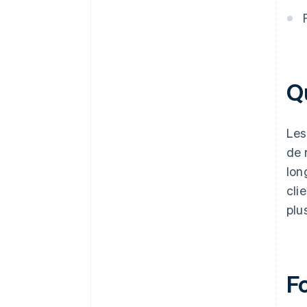
Quels types d’entreprises ont
tout intérêt à mettre en place
des paiements échelonnés ?
Les paiements échelonnés
peuvent-ils être remboursés de
Q
manière anticipée ?
Les
de 
lon
cli
plu
F