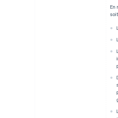
En 
soi