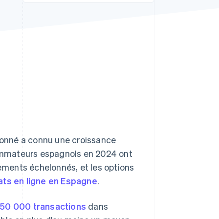
Stripe Sessions 2026
Découvrez comment
Stripe construit
l’infrastructure
économique de l’IA.
Regarder la vidéo
onné a connu une croissance
mateurs espagnols en 2024 ont
iements échelonnés, et les options
ats en ligne en Espagne
.
150 000 transactions
dans