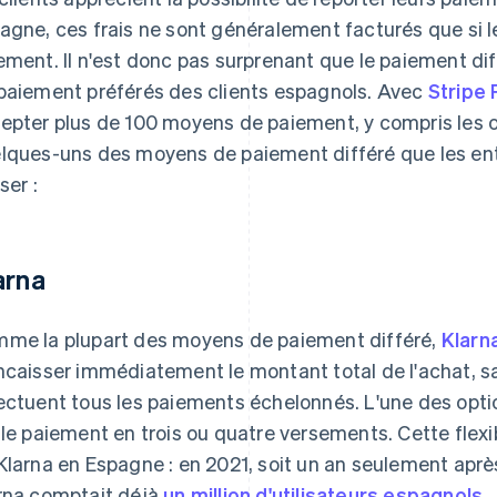
agne, ces frais ne sont généralement facturés que si
ement. Il n'est donc pas surprenant que le paiement di
paiement préférés des clients espagnols. Avec
Stripe
epter plus de 100 moyens de paiement, y compris les o
lques-uns des moyens de paiement différé que les en
iser :
arna
me la plupart des moyens de paiement différé,
Klarn
ncaisser immédiatement le montant total de l'achat, sa
ectuent tous les paiements échelonnés. L'une des optio
 le paiement en trois ou quatre versements. Cette flexi
Klarna en Espagne : en 2021, soit un an seulement apr
rna comptait déjà
un million d'utilisateurs espagnols
.