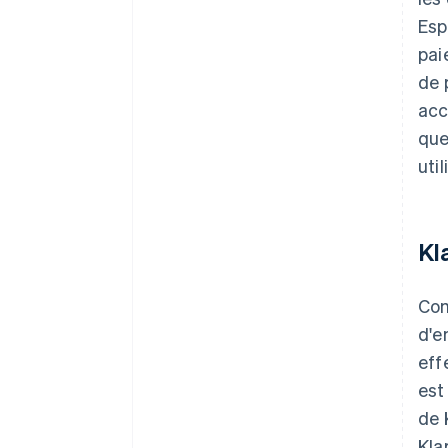
Esp
pai
de 
acc
que
util
Kl
Com
d'e
eff
est
de 
Kla