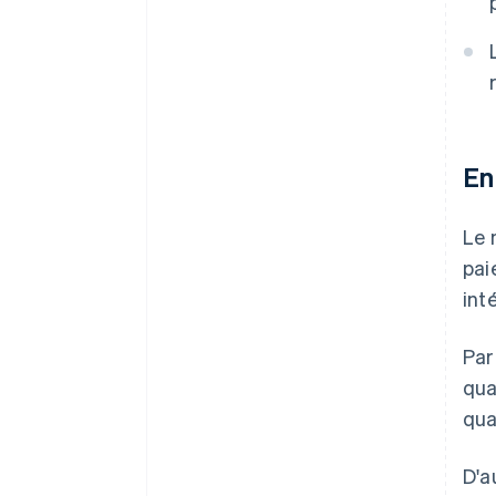
En
Le 
pai
int
Par
qua
qua
D'a