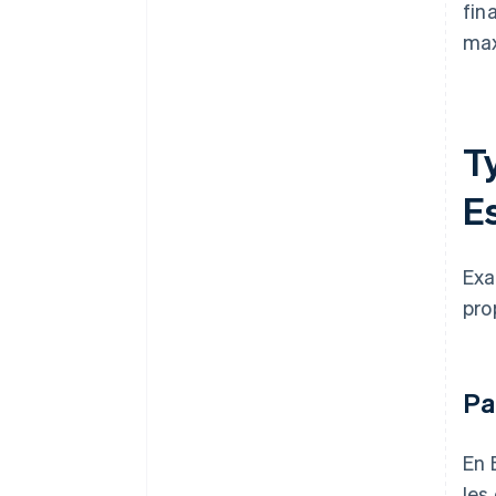
fin
max
T
E
Exa
pro
Pa
En 
les