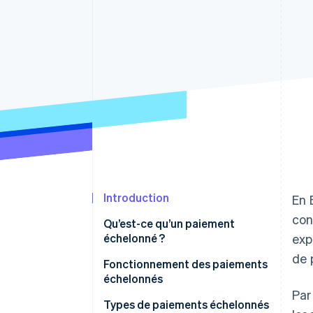
Authorization Boost
Acceptation optimisée
Link
Paiements accélérés
Financial Connections
Comptes financiers associés
Introduction
En 
con
Qu’est-ce qu’un paiement
échelonné ?
exp
de 
Fonctionnement des paiements
échelonnés
Par
En combien de versements un
Types de paiements échelonnés