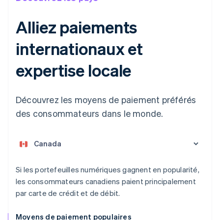
Alliez paiements
internationaux et
Allemagne
expertise locale
Deutsch
English
Australie
English
Découvrez les moyens de paiement préférés
Autriche
Deutsch
English
des consommateurs dans le monde.
Belgique
Nederlands
Français
Deutsch
English
Brésil
Português
English
Bulgarie
Si les portefeuilles numériques gagnent en popularité,
English
Canada
les consommateurs canadiens paient principalement
English
Français
par carte de crédit et de débit.
Chine continentale
简体中文
English
Moyens de paiement populaires
Chypre