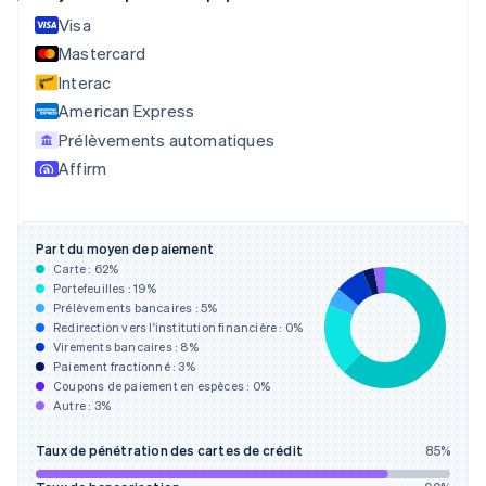
English
Visa
Croatie
Mastercard
English
Italiano
Interac
Danemark
English
American Express
Émirats arabes unis
Prélèvements automatiques
English
Affirm
Espagne
Español
English
Estonie
English
Part du moyen de paiement
États-Unis
Carte :
62
%
English
Español
简体中文
Portefeuilles :
19
%
Finlande
Prélèvements bancaires :
5
%
Redirection vers l'institution financière :
0
%
English
Svenska
Virements bancaires :
8
%
France
Paiement fractionné :
3
%
Français
English
Coupons de paiement en espèces :
0
%
Gibraltar
Autre :
3
%
English
Grèce
Taux de pénétration des cartes de crédit
85
%
English
Hongrie