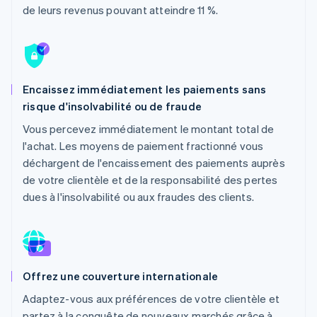
de leurs revenus pouvant atteindre 11 %.
Commerce de détail
État des API
Atlas
Constitution d'une entreprise
Climate
Élimination du carbone
Écosystème
Identity
Encaissez immédiatement les paiements sans
Partenaires
Vérification de l'identité
Stripe App Marketplace
risque d'insolvabilité ou de fraude
Vous percevez immédiatement le montant total de
l'achat. Les moyens de paiement fractionné vous
déchargent de l'encaissement des paiements auprès
Stripe Sessions 2026
de votre clientèle et de la responsabilité des pertes
Découvrez comment Stripe construit l’infrastructure écon
dues à l'insolvabilité ou aux fraudes des clients.
l’IA.
Regarder
Offrez une couverture internationale
Adaptez-vous aux préférences de votre clientèle et
partez à la conquête de nouveaux marchés grâce à