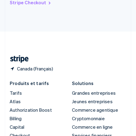
Stripe Checkout
English
Slovénie
English
Italiano
Suède
Svenska
English
Suisse
Deutsch
Français
Italiano
English
Thaïlande
ไทย
English
Canada (Français)
Produits et tarifs
Solutions
Tarifs
Grandes entreprises
Atlas
Jeunes entreprises
Authorization Boost
Commerce agentique
Billing
Cryptomonnaie
Capital
Commerce en ligne
Checkout
Services financiers