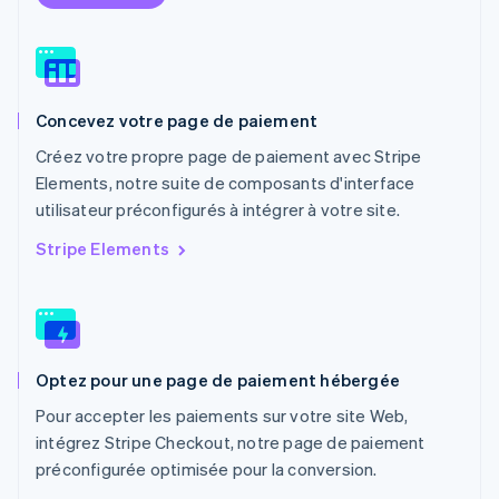
Español
English
Norvège
English
Nouvelle-Zélande
English
Concevez votre page de paiement
Pays-Bas
Nederlands
English
Créez votre propre page de paiement avec Stripe
Pologne
Elements, notre suite de composants d'interface
English
utilisateur préconfigurés à intégrer à votre site.
Portugal
Português
English
Stripe Elements
RAS de Hong Kong, Chine
English
简体中文
République tchèque
English
Roumanie
Optez pour une page de paiement hébergée
English
Royaume-Uni
Pour accepter les paiements sur votre site Web,
English
intégrez Stripe Checkout, notre page de paiement
Singapour
préconfigurée optimisée pour la conversion.
English
简体中文
Slovaquie