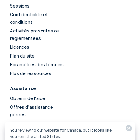
Sessions
Confidentialité et
conditions
Activités proscrites ou
réglementées
Licences
Plan du site
Paramètres des témoins
Plus de ressources
Assistance
Obtenir de l'aide
Offres d'assistance
gérées
You’re viewing our website for Canada, but it looks like
© 2026 Stripe, LLC
you’re in the United States.