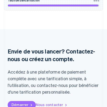
Taux de bancarisation
99
%
English
Inde
English
Irlande
English
Italie
Italiano
English
Japon
日本語
English
Lettonie
Envie de vous lancer? Contactez-
English
nous ou créez un compte.
Liechtenstein
Deutsch
English
Lituanie
Accédez à une plateforme de paiement
English
Luxembourg
complète avec une tarification simple, à
Français
Deutsch
English
l'utilisation, ou contactez-nous pour bénéficier
Malaisie
d'une tarification personnalisée.
English
简体中文
Malte
English
Démarrer
Nous contacter
Mexique