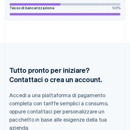
English
Tasso di bancarizzazione
100
%
India
English
Irlanda
English
Italia
Italiano
English
Lettonia
English
Liechtenstein
Deutsch
English
Tutto pronto per iniziare?
Lituania
English
Contattaci o crea un account.
Lussemburgo
Français
Deutsch
English
Malaysia
Accedi a una piattaforma di pagamento
English
简体中文
completa con tariffe semplici a consumo,
Malta
oppure contattaci per personalizzare un
English
Messico
pacchetto in base alle esigenze della tua
Español
English
azienda.
Norvegia