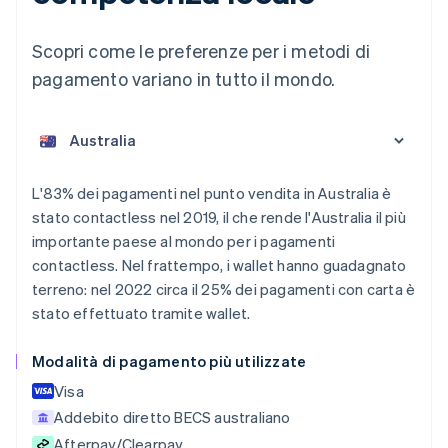
Scopri come le preferenze per i metodi di
pagamento variano in tutto il mondo.
L'83% dei pagamenti nel punto vendita in Australia è
Australia
stato contactless nel 2019, il che rende l'Australia il più
English
importante paese al mondo per i pagamenti
Austria
contactless. Nel frattempo, i wallet hanno guadagnato
Deutsch
English
Belgio
terreno: nel 2022 circa il 25% dei pagamenti con carta è
Nederlands
Français
Deutsch
English
stato effettuato tramite wallet.
Brasile
Português
English
Modalità di pagamento più utilizzate
Bulgaria
English
Visa
Canada
Addebito diretto BECS australiano
English
Français
Cina continentale
Afterpay/Clearpay