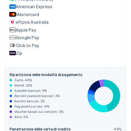
简体中文
English
American Express
Cipro
Mastercard
English
eftpos Australia
Croazia
English
Italiano
Apple Pay
Danimarca
Google Pay
English
Click to Pay
Emirati Arabi Uniti
English
Zip
Estonia
English
Finlandia
Ripartizione delle modalità di pagamento
English
Svenska
Carte:
46
%
Francia
Wallet:
22
%
Français
English
Addebiti bancari:
9
%
Germania
Reindirizzamenti bancari:
3
%
Deutsch
English
Bonifici bancari:
2
%
Giappone
Pagamento a rate:
13
%
Voucher basati sui contanti:
0
%
日本語
English
Altro:
5
%
Gibilterra
English
Grecia
Penetrazione delle carte di credito
46
%