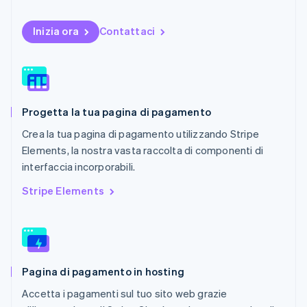
English
Nuova Zelanda
Inizia ora
Contattaci
English
Paesi Bassi
Nederlands
English
Polonia
English
Portogallo
Progetta la tua pagina di pagamento
Português
English
Crea la tua pagina di pagamento utilizzando Stripe
RAS di Hong Kong, Cina
English
简体中文
Elements, la nostra vasta raccolta di componenti di
Regno Unito
interfaccia incorporabili.
English
Repubblica Ceca
Stripe Elements
English
Romania
English
Singapore
English
简体中文
Pagina di pagamento in hosting
Slovacchia
English
Accetta i pagamenti sul tuo sito web grazie
Slovenia