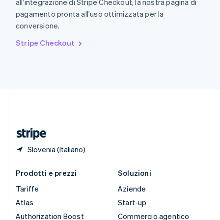
all'integrazione di Stripe Checkout, la nostra pagina di
English
Italiano
pagamento pronta all'uso ottimizzata per la
Spagna
conversione.
Español
English
Stati Uniti
Stripe Checkout
English
Español
简体中文
Svezia
Svenska
English
Svizzera
Deutsch
Français
Italiano
English
Thailandia
ไทย
English
Ungheria
English
Slovenia (Italiano)
Prodotti e prezzi
Soluzioni
Tariffe
Aziende
Atlas
Start-up
Authorization Boost
Commercio agentico