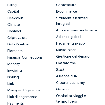
Billing
Criptovalute
Capital
E-commerce
Checkout
Strumenti finanziari
integrati
Climate
Automazione per finanza
Connect
Aziende globali
Criptovalute
Pagamenti in-app
Data Pipeline
Marketplace
Elements
Gestione del denaro
Financial Connections
Piattaforme
Identity
SaaS
Invoicing
Aziende di IA
Issuing
Creator economy
Link
Gaming
Managed Payments
Ospitalità, viaggi e
Link di pagamento
tempo libero
Payments