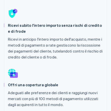
Scopri cosa ti aspetta
Radar
Ecosistema
Prevenzione delle frodi
Partner
Atlas
Ricevi subito l'intero importo senza rischi di credito
Stripe App Marketplace
Costituzione di start-up
e di frode
Climate
Ricevi in anticipo l'intero importo dell'acquisto, mentre i
Rimozione del carbonio
metodi di pagamento a rate gestiscono la riscossione
Identity
dei pagamenti del cliente, tutelandoti contro il rischio di
Verifica online dell'identità
credito del cliente o di frode.
Stripe Sessions 2026
Offri una copertura globale
Scopri come Stripe sta costruendo l'infrastruttura economi
Guarda ora
Adeguati alle preferenze dei clienti e raggiungi nuovi
mercati con più di 100 metodi di pagamento utilizzati
dagli acquirenti in tutto il mondo.