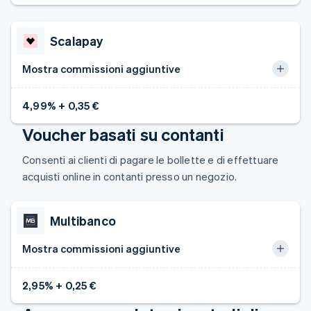
Francia
Français
English
Germania
Scalapay
Deutsch
English
Giappone
Mostra commissioni aggiuntive
日本語
English
Gibilterra
English
4,99% + 0,35 €
Grecia
English
Voucher basati su contanti
India
English
Consenti ai clienti di pagare le bollette e di effettuare
Irlanda
acquisti online in contanti presso un negozio.
English
Italia
Italiano
English
Multibanco
Lettonia
English
Mostra commissioni aggiuntive
Liechtenstein
Deutsch
English
Lituania
2,95% + 0,25 €
English