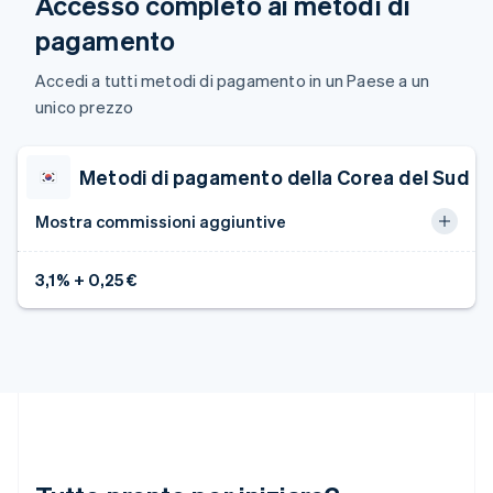
Accesso completo ai metodi di
Lussemburgo
Français
Deutsch
English
pagamento
Malaysia
English
简体中文
Accedi a tutti metodi di pagamento in un Paese a un
Malta
unico prezzo
English
Messico
Español
English
Metodi di pagamento della Corea del Sud
Norvegia
English
Mostra commissioni aggiuntive
Nuova Zelanda
English
Paesi Bassi
3,1% + 0,25 €
Nederlands
English
Polonia
English
Portogallo
Português
English
RAS di Hong Kong, Cina
English
简体中文
Regno Unito
English
Repubblica Ceca