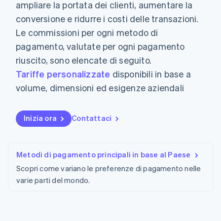
utente
Automazione
ampliare la portata dei clienti, aumentare la
Gestione del denaro
Gestire gli
flessibile
Metodi di
della contabilità
Roadmap del prodotto
Piattaforme
abbonamenti
conversione e ridurre i costi delle transazioni.
pagamento
Stripe Sigma
Conferenza annuale
SaaS
Offrire addebiti in base
Accesso a
Report
Le commissioni per ogni metodo di
Sessions
all'utilizzo
oltre 125
personalizzati
Lavora con noi
Emettere carte
pagamento, valutate per ogni pagamento
Terminal
Data Pipeline
Sala stampa
garantite da stablecoin
Pagamenti di
Sincronizzazione
riuscito, sono elencate di seguito.
Stripe Press
Per settore
persona
dei dati
Esegui il provisioning e
Tariffe personalizzate
disponibili in base a
Authorization
gestisci i servizi con gli
Boost
Aziende di IA
volume, dimensioni ed esigenze aziendali
agenti
Accettazione
Creator economy
Recapiti
ottimizzata
Gaming
Link
Ospitalità, viaggi e
Contattaci
Inizia ora
Contattaci
Pagamento
tempo libero
Diventa nostro partner
Risorse
Assicurazione
accelerato
Media e
Financial
intrattenimento
Integrazioni app
Connections
Metodi di pagamento principali in base al Paese
Organizzazioni non
Esempi di codice
Conti finanziari
profit
Blog per sviluppatori
collegati
Scopri come variano le preferenze di pagamento nelle
Servizi professionali
Stato dell'API
varie parti del mondo.
Pubblica
amministrazione
Commercio al dettaglio
Altro
Product roadmap