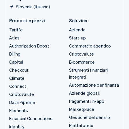
Slovenia (Italiano)
Prodotti e prezzi
Soluzioni
Tariffe
Aziende
Atlas
Start-up
Authorization Boost
Commercio agentico
Billing
Criptovalute
Capital
E-commerce
Checkout
Strumenti finanziari
integrati
Climate
Automazione per finanza
Connect
Aziende globali
Criptovalute
Pagamenti in-app
Data Pipeline
Marketplace
Elements
Gestione del denaro
Financial Connections
Piattaforme
Identity