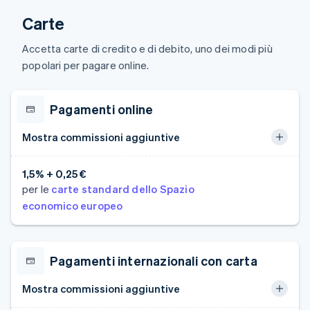
Scopri cosa ti aspetta
Carte
Radar
Ecosistema
Prevenzione delle frodi
Accetta carte di credito e di debito, uno dei modi più
Partner
Atlas
popolari per pagare online.
Stripe App Marketplace
Costituzione di start-up
Climate
Pagamenti online
Rimozione del carbonio
Identity
Mostra commissioni aggiuntive
Verifica online dell'identità
1,5% + 0,25 €
per le
carte standard dello Spazio
economico europeo
Stripe Sessions 2026
Scopri come Stripe sta costruendo l'infrastruttura economi
Guarda ora
Pagamenti internazionali con carta
Mostra commissioni aggiuntive