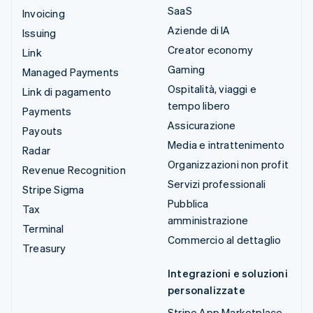
SaaS
Invoicing
Aziende di IA
Issuing
Creator economy
Link
Gaming
Managed Payments
Ospitalità, viaggi e
Link di pagamento
tempo libero
Payments
Assicurazione
Payouts
Media e intrattenimento
Radar
Organizzazioni non profit
Revenue Recognition
Servizi professionali
Stripe Sigma
Pubblica
Tax
amministrazione
Terminal
Commercio al dettaglio
Treasury
Integrazioni e soluzioni
personalizzate
Stripe App Marketplace