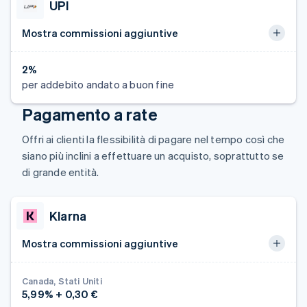
Belgio
UPI
Nederlands
Français
Deutsch
English
Brasile
Mostra commissioni aggiuntive
Português
English
Bulgaria
2%
English
per addebito andato a buon fine
Canada
English
Français
Pagamento a rate
Cina continentale
简体中文
English
Offri ai clienti la flessibilità di pagare nel tempo così che
Cipro
English
siano più inclini a effettuare un acquisto, soprattutto se
Croazia
di grande entità.
English
Italiano
Danimarca
English
Klarna
Emirati Arabi Uniti
English
Mostra commissioni aggiuntive
Estonia
English
Canada, Stati Uniti
Finlandia
5,99% + 0,30 €
English
Svenska