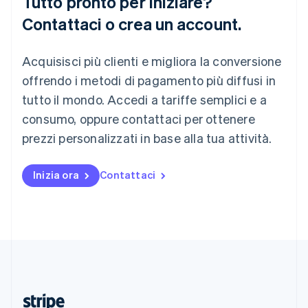
Tutto pronto per iniziare?
English
Contattaci o crea un account.
Romania
English
Singapore
Acquisisci più clienti e migliora la conversione
English
简体中文
offrendo i metodi di pagamento più diffusi in
Slovacchia
tutto il mondo. Accedi a tariffe semplici e a
English
Slovenia
consumo, oppure contattaci per ottenere
English
Italiano
prezzi personalizzati in base alla tua attività.
Spagna
Español
English
Stati Uniti
Inizia ora
Contattaci
English
Español
简体中文
Svezia
Svenska
English
Svizzera
Deutsch
Français
Italiano
English
Thailandia
ไทย
English
Ungheria
English