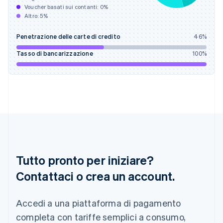
Voucher basati sui contanti:
0
%
日本語
English
Altro:
5
%
Gibilterra
English
Grecia
Penetrazione delle carte di credito
46
%
English
Tasso di bancarizzazione
100
%
India
English
Irlanda
English
Italia
Italiano
English
Lettonia
English
Liechtenstein
Deutsch
English
Tutto pronto per iniziare?
Lituania
English
Contattaci o crea un account.
Lussemburgo
Français
Deutsch
English
Malaysia
Accedi a una piattaforma di pagamento
English
简体中文
completa con tariffe semplici a consumo,
Malta