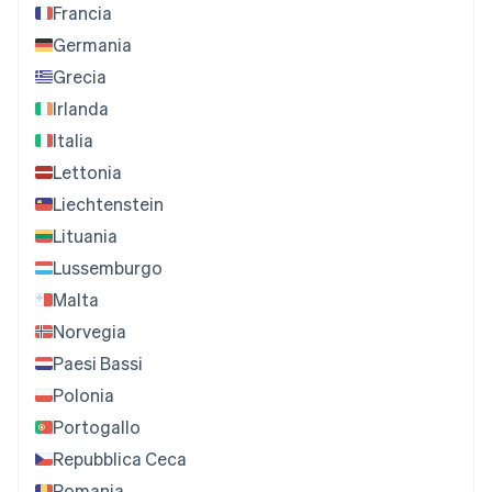
Francia
Germania
Grecia
Irlanda
Italia
Lettonia
Liechtenstein
Lituania
Lussemburgo
Malta
Norvegia
Paesi Bassi
Polonia
Portogallo
Repubblica Ceca
Romania