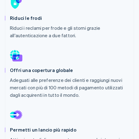
Scopri cosa ti aspetta
Radar
Ecosistema
Riduci le frodi
Prevenzione delle frodi
Riduci i reclami per frode e gli storni grazie
Partner
Atlas
Stripe App Marketplace
Costituzione di start-up
all'autenticazione a due fattori.
Climate
Rimozione del carbonio
Identity
Verifica online dell'identità
Offri una copertura globale
Adeguati alle preferenze dei clienti e raggiungi nuovi
mercati con più di 100 metodi di pagamento utilizzati
dagli acquirenti in tutto il mondo.
Stripe Sessions 2026
Scopri come Stripe sta costruendo l'infrastruttura economi
Guarda ora
Permetti un lancio più rapido