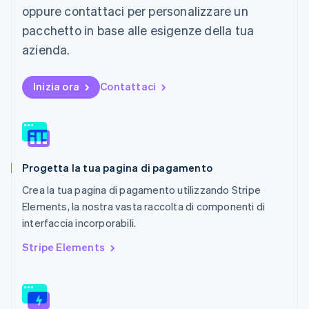
oppure contattaci per personalizzare un
English
Messico
pacchetto in base alle esigenze della tua
Español
English
azienda.
Norvegia
English
Nuova Zelanda
Inizia ora
Contattaci
English
Paesi Bassi
Nederlands
English
Polonia
English
Portogallo
Progetta la tua pagina di pagamento
Português
English
Crea la tua pagina di pagamento utilizzando Stripe
RAS di Hong Kong, Cina
English
简体中文
Elements, la nostra vasta raccolta di componenti di
Regno Unito
interfaccia incorporabili.
English
Repubblica Ceca
Stripe Elements
English
Romania
English
Singapore