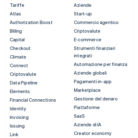
Tariffe
Aziende
Atlas
Start-up
Authorization Boost
Commercio agentico
Billing
Criptovalute
Capital
E-commerce
Checkout
Strumenti finanziari
integrati
Climate
Automazione per finanza
Connect
Aziende globali
Criptovalute
Pagamenti in-app
Data Pipeline
Marketplace
Elements
Gestione del denaro
Financial Connections
Piattaforme
Identity
SaaS
Invoicing
Aziende di IA
Issuing
Creator economy
Link