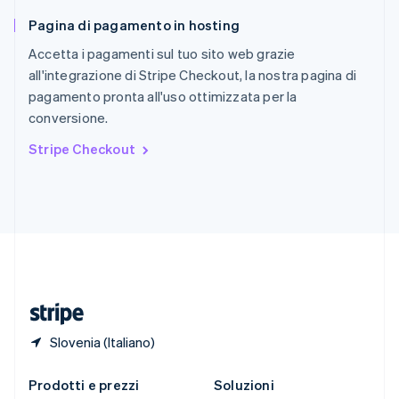
English
简体中文
Pagina di pagamento in hosting
Slovacchia
English
Accetta i pagamenti sul tuo sito web grazie
Slovenia
all'integrazione di Stripe Checkout, la nostra pagina di
English
Italiano
pagamento pronta all'uso ottimizzata per la
Spagna
conversione.
Español
English
Stati Uniti
Stripe Checkout
English
Español
简体中文
Svezia
Svenska
English
Svizzera
Deutsch
Français
Italiano
English
Thailandia
ไทย
English
Ungheria
English
Slovenia (Italiano)
Prodotti e prezzi
Soluzioni