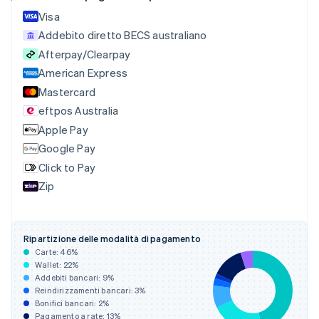
English
Visa
Canada
Addebito diretto BECS australiano
English
Français
Cina continentale
Afterpay/Clearpay
简体中文
English
American Express
Cipro
Mastercard
English
eftpos Australia
Croazia
English
Italiano
Apple Pay
Danimarca
Google Pay
English
Click to Pay
Emirati Arabi Uniti
English
Zip
Estonia
English
Finlandia
Ripartizione delle modalità di pagamento
English
Svenska
Carte:
46
%
Francia
Wallet:
22
%
Français
English
Addebiti bancari:
9
%
Germania
Reindirizzamenti bancari:
3
%
Deutsch
English
Bonifici bancari:
2
%
Giappone
Pagamento a rate:
13
%