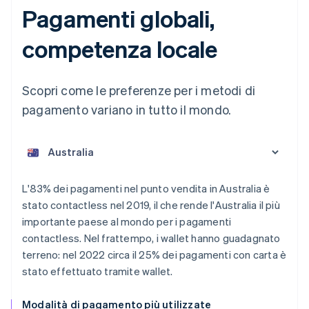
Pagamenti globali,
competenza locale
Scopri come le preferenze per i metodi di
pagamento variano in tutto il mondo.
L'83% dei pagamenti nel punto vendita in Australia è
Australia
stato contactless nel 2019, il che rende l'Australia il più
English
importante paese al mondo per i pagamenti
Austria
contactless. Nel frattempo, i wallet hanno guadagnato
Deutsch
English
Belgio
terreno: nel 2022 circa il 25% dei pagamenti con carta è
Nederlands
Français
Deutsch
English
stato effettuato tramite wallet.
Brasile
Português
English
Modalità di pagamento più utilizzate
Bulgaria