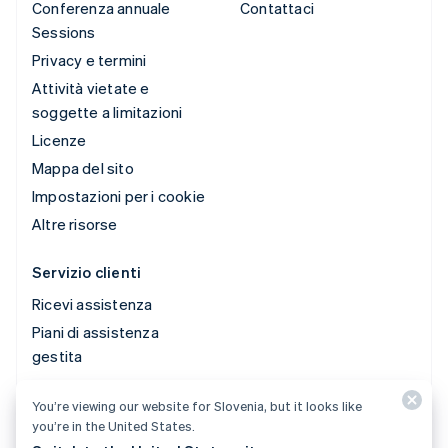
Conferenza annuale
Contattaci
Sessions
Privacy e termini
Attività vietate e
soggette a limitazioni
Licenze
Mappa del sito
Impostazioni per i cookie
Altre risorse
Servizio clienti
Ricevi assistenza
Piani di assistenza
gestita
You’re viewing our website for Slovenia, but it looks like
© 2026 Stripe, LLC
you’re in the United States.