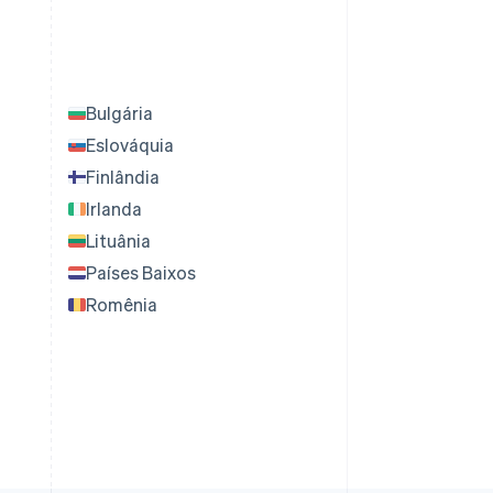
Bulgária
Eslováquia
Finlândia
Irlanda
Lituânia
Países Baixos
Romênia