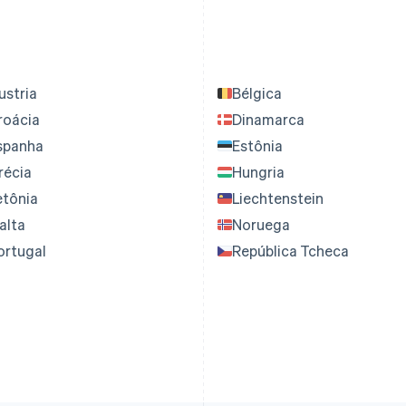
ustria
Bélgica
roácia
Dinamarca
spanha
Estônia
récia
Hungria
etônia
Liechtenstein
alta
Noruega
ortugal
República Tcheca