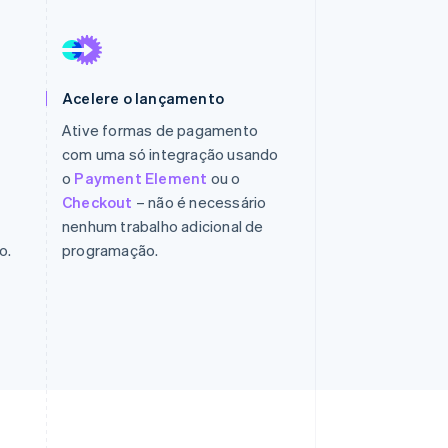
Stripe Sessions 2026
Veja como a Stripe está
construindo a
infraestrutura
econômica da IA.
Acelere o lançamento
Assista agora
Ative formas de pagamento
com uma só integração usando
o
Payment Element
ou o
Checkout
– não é necessário
nenhum trabalho adicional de
o.
programação.