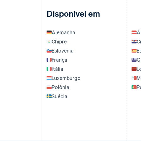
Disponível em
Alemanha
Á
Chipre
C
Eslovênia
E
França
G
Itália
L
Luxemburgo
M
Polônia
P
Suécia