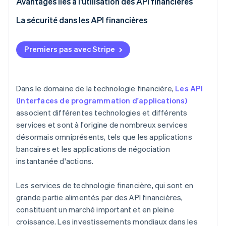
Institutions financières traditionnelles
Démocratisation des données financières
Avantages liés à l’utilisation des API financières
Autres types d’entreprises
Mise sur le marché plus rapide :
La sécurité dans les API financières
Amélioration de l’expérience client
Fonctionnalités de sécurité
Premiers pas avec Stripe
Collaboration
Chiffrement
De nouvelles occasions d’affaires
Processus de sécurité
Dans le domaine de la technologie financière,
Les API
Inclusion financière
(Interfaces de programmation d'applications)
associent différentes technologies et différents
services et sont à l'origine de nombreux services
désormais omniprésents, tels que les applications
bancaires et les applications de négociation
instantanée d'actions.
Les services de technologie financière, qui sont en
grande partie alimentés par des API financières,
constituent un marché important et en pleine
croissance. Les investissements mondiaux dans les