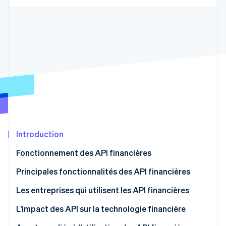
Commerce de détail
État des API
Atlas
Constitution d'une entreprise
Climate
Élimination du carbone
Écosystème
Identity
Partenaires
Vérification de l'identité
Stripe App Marketplace
Stripe Sessions 2026
Introduction
Découvrez comment Stripe construit l’infrastructure écon
l’IA.
Fonctionnement des API financières
Regarder
Principales fonctionnalités des API financières
Les entreprises qui utilisent les API financières
Entreprises de technologie financière
L’impact des API sur la technologie financière