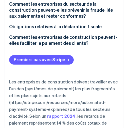
Modes de paiement flexibles :
Paiements échelonnés
Comment les entreprises du secteur de la
construction peuvent-elles prévenir la fraude liée
Intégration logicielle
Retenue de garantie
aux paiements et rester conformes?
Tarification transparente
Suivi des retenues de garantie et des paiements
Passez aux paiements électroniques
Obligations relatives à la déclaration fiscale
échelonnés
Calendrier de fonds
Vérifiez toujours les renseignements financiers
Comment les entreprises de construction peuvent-
elles faciliter le paiement des clients?
Sécurité et conformité
Mettez en place des contrôles internes
Proposez des moyens de paiement multiples et
Assistance et service
Utilisez la détection des fraudes pour les paiements
pratiques
Premiers pas avec Stripe
entrants
Préparation à l’avenir
Envoyer des factures complètes et faciles à payer
Tenez-vous au courant des exigences de
conformité
Adaptez votre structure de facturation au projet
Les entreprises de construction doivent travailler avec
l'un des [systèmes de paiement] les plus fragmentés
Utilisez un portail client lorsque cela s’avère
et les plus sujets aux retards
judicieux
(https://stripe.com/resources/more/automated-
Envisagez de collecter les paiements sur place pour
payment-systems-explained) de tous les secteurs
les petits travaux.
d'activité. Selon un
rapport 2024
, les retards de
paiement représentent 14 % des coûts totaux de