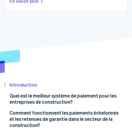
En savoir plus
Commerce de détail
État des API
Atlas
Constitution d'une entreprise
Climate
Élimination du carbone
Écosystème
Identity
Partenaires
Vérification de l'identité
Stripe App Marketplace
Stripe Sessions 2026
Découvrez comment Stripe construit l’infrastructure écon
Introduction
l’IA.
Regarder
Quel est le meilleur système de paiement pour les
entreprises de construction?
Adaptation au secteur
Comment fonctionnent les paiements échelonnés
et les retenues de garantie dans le secteur de la
Facturation progressive et provision
construction?