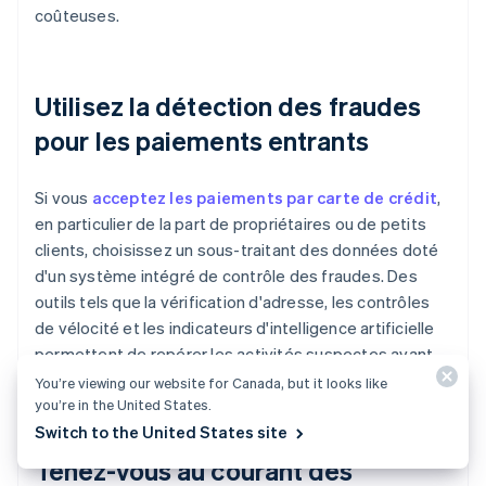
coûteuses.
Utilisez la détection des fraudes
pour les paiements entrants
Si vous
acceptez les paiements par carte de crédit
,
en particulier de la part de propriétaires ou de petits
clients, choisissez un sous-traitant des données doté
d'un système intégré de contrôle des fraudes. Des
outils tels que la vérification d'adresse, les contrôles
de vélocité et les indicateurs d'intelligence artificielle
permettent de repérer les activités suspectes avant
qu'elles n'affectent votre compte.
You’re viewing our website for Canada, but it looks like
you’re in the United States.
Switch to the United States site
Tenez-vous au courant des