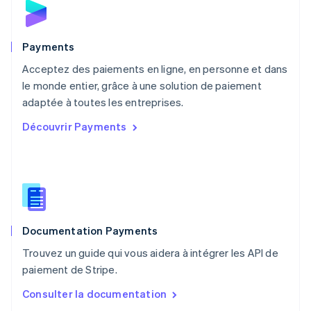
Norvège
English
Nouvelle-Zélande
English
Payments
Pays-Bas
Acceptez des paiements en ligne, en personne et dans
Nederlands
English
le monde entier, grâce à une solution de paiement
Pologne
English
adaptée à toutes les entreprises.
Portugal
Découvrir Payments
Português
English
RAS de Hong Kong, Chine
English
简体中文
République tchèque
English
Roumanie
English
Documentation Payments
Royaume-Uni
English
Trouvez un guide qui vous aidera à intégrer les API de
Singapour
paiement de Stripe.
English
简体中文
Slovaquie
Consulter la documentation
English