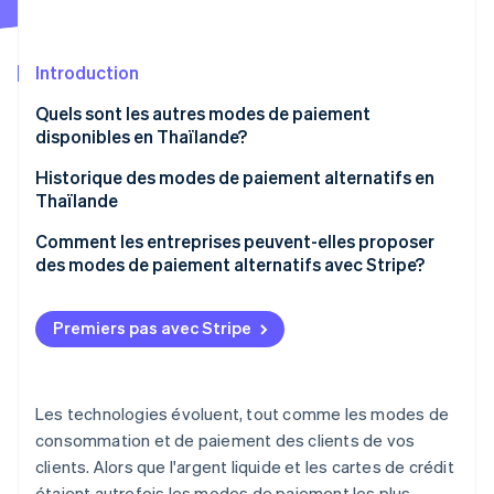
Commerce de détail
État des API
Atlas
Constitution d'une entreprise
Introduction
Climate
Élimination du carbone
Écosystème
Quels sont les autres modes de paiement
Identity
disponibles en Thaïlande?
Partenaires
Vérification de l'identité
Stripe App Marketplace
Banque mobile
Historique des modes de paiement alternatifs en
Thaïlande
PromptPay
Comment les entreprises peuvent-elles proposer
Portefeuilles numériques
des modes de paiement alternatifs avec Stripe?
Stripe Sessions 2026
Découvrez comment Stripe construit l’infrastructure écon
Codes de réponse rapide (codes QR)
l’IA.
Premiers pas avec Stripe
Regarder
Liens de paiement
Achetez maintenant, payez plus tard (AMPT)
Les technologies évoluent, tout comme les modes de
Passerelles de paiement
consommation et de paiement des clients de vos
Paiement à la livraison (COD)
clients. Alors que l'argent liquide et les cartes de crédit
étaient autrefois les modes de paiement les plus