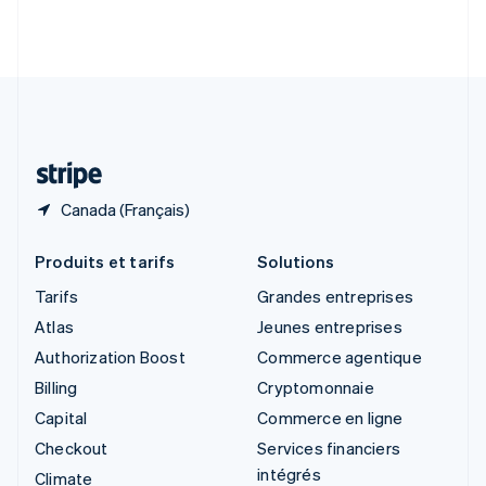
Slovénie
English
Italiano
Suède
Svenska
English
Suisse
Deutsch
Français
Italiano
English
Thaïlande
ไทย
English
Canada (Français)
Produits et tarifs
Solutions
Tarifs
Grandes entreprises
Atlas
Jeunes entreprises
Authorization Boost
Commerce agentique
Billing
Cryptomonnaie
Capital
Commerce en ligne
Checkout
Services financiers
intégrés
Climate