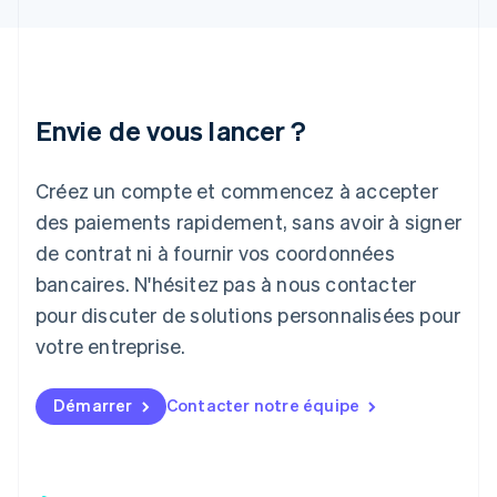
Inde
English
Irlande
English
Italie
Italiano
English
Envie de vous lancer ?
Japon
日本語
English
Créez un compte et commencez à accepter
Lettonie
English
des paiements rapidement, sans avoir à signer
Liechtenstein
de contrat ni à fournir vos coordonnées
Deutsch
English
Lituanie
bancaires. N'hésitez pas à nous contacter
English
pour discuter de solutions personnalisées pour
Luxembourg
votre entreprise.
Français
Deutsch
English
Malaisie
English
简体中文
Démarrer
Contacter notre équipe
Malte
English
Mexique
Español
English