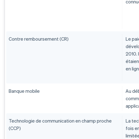
connue
Contre remboursement (CR)
Le pai
dével
2010. 
étaien
en lign
Banque mobile
Au dé
comme
applic
Technologie de communication en champ proche
La tec
(CCP)
fois e
limité