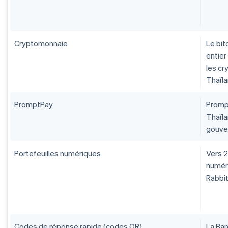
Cryptomonnaie
Le bit
entier
les cr
Thaïla
PromptPay
Promp
Thaïla
gouve
Portefeuilles numériques
Vers 2
numéri
Rabbit
Codes de réponse rapide (codes QR)
La Ban