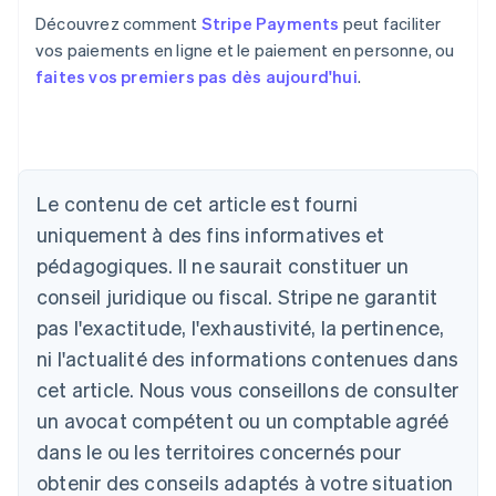
Découvrez comment
Stripe Payments
peut faciliter
vos paiements en ligne et le paiement en personne, ou
faites vos premiers pas dès aujourd'hui
.
Allemagne
Deutsch
English
Australie
English
Autriche
Le contenu de cet article est fourni
Deutsch
English
uniquement à des fins informatives et
Belgique
Nederlands
Français
Deutsch
English
pédagogiques. Il ne saurait constituer un
Brésil
conseil juridique ou fiscal. Stripe ne garantit
Português
English
Bulgarie
pas l'exactitude, l'exhaustivité, la pertinence,
English
ni l'actualité des informations contenues dans
Canada
cet article. Nous vous conseillons de consulter
English
Français
Chine continentale
un avocat compétent ou un comptable agréé
简体中文
English
dans le ou les territoires concernés pour
Chypre
obtenir des conseils adaptés à votre situation
English