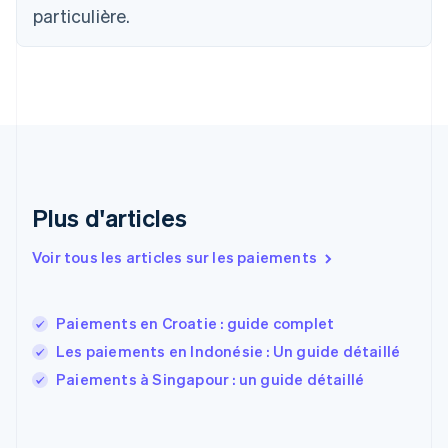
Croatie
particulière.
English
Italiano
Danemark
English
Émirats arabes unis
English
Espagne
Español
English
Estonie
English
Plus d'articles
États-Unis
English
Español
简体中文
Finlande
Voir tous les articles sur les paiements
English
Svenska
France
Français
English
Paiements en Croatie : guide complet
Gibraltar
Les paiements en Indonésie : Un guide détaillé
English
Grèce
Paiements à Singapour : un guide détaillé
English
Hongrie
English