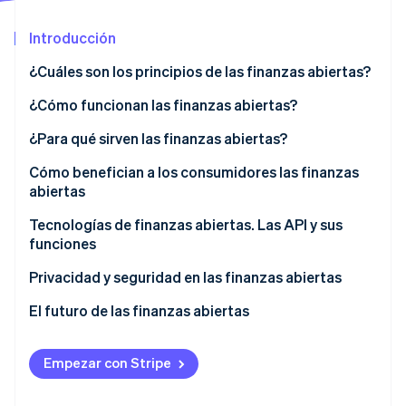
Sector público
Radar
Comercio minorista
Introducción
Prevención de fraude
Atlas
¿Cuáles son los principios de las finanzas abiertas?
Constitución de una startup
Ecosystem
¿Cómo funcionan las finanzas abiertas?
Climate
Eliminación de dióxido de carbono
Socios
¿Para qué sirven las finanzas abiertas?
Stripe App Marketplace
Identity
Usos del consumidor
Cómo benefician a los consumidores las finanzas
Verificación de identidad en línea
abiertas
Usos comerciales
Tecnologías de finanzas abiertas. Las API y sus
Productos de muestra con tecnología de finanzas
funciones
abiertas
Ejemplos de uso de la API en las finanzas abiertas
Privacidad y seguridad en las finanzas abiertas
Stripe Sessions 2026
Descubre cómo Stripe está construyendo la infraestructu
El futuro de las finanzas abiertas
para la IA.
Ver ahora
Empezar con Stripe