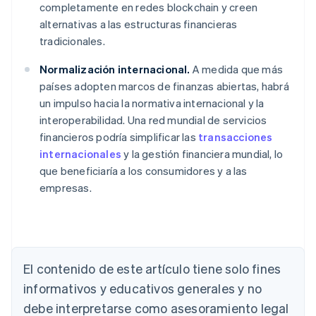
completamente en redes blockchain y creen
alternativas a las estructuras financieras
tradicionales.
Normalización internacional.
A medida que más
países adopten marcos de finanzas abiertas, habrá
un impulso hacia la normativa internacional y la
interoperabilidad. Una red mundial de servicios
financieros podría simplificar las
transacciones
internacionales
y la gestión financiera mundial, lo
que beneficiaría a los consumidores y a las
empresas.
Alemania
Deutsch
English
El contenido de este artículo tiene solo fines
Australia
English
informativos y educativos generales y no
Austria
debe interpretarse como asesoramiento legal
Deutsch
English