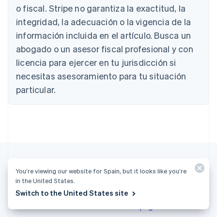
Bélgica
o fiscal. Stripe no garantiza la exactitud, la
Nederlands
Français
Deutsch
English
integridad, la adecuación o la vigencia de la
Brasil
información incluida en el artículo. Busca un
Português
English
Bulgaria
abogado o un asesor fiscal profesional y con
English
licencia para ejercer en tu jurisdicción si
Canadá
necesitas asesoramiento para tu situación
English
Français
China continental
particular.
简体中文
English
Chipre
English
Croacia
English
Italiano
Dinamarca
English
Emiratos Árabes Unidos
You’re viewing our website for Spain, but it looks like you’re
English
in the United States.
Más artículos
Eslovaquia
Switch to the United States site
English
Eslovenia
Consulta todos los artículos sobre pagos
English
Italiano