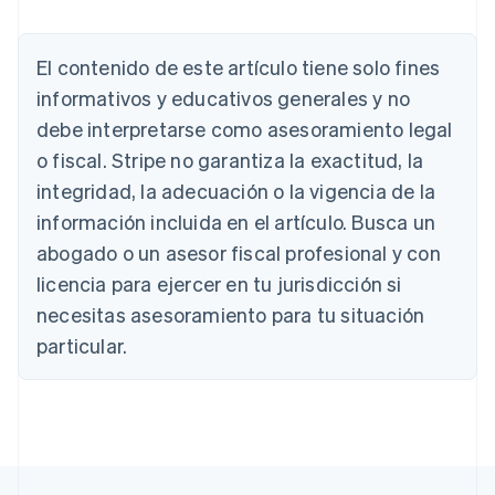
Alemania
El contenido de este artículo tiene solo fines
Deutsch
English
Australia
informativos y educativos generales y no
English
debe interpretarse como asesoramiento legal
Austria
o fiscal. Stripe no garantiza la exactitud, la
Deutsch
English
Bélgica
integridad, la adecuación o la vigencia de la
Nederlands
Français
Deutsch
English
información incluida en el artículo. Busca un
Brasil
abogado o un asesor fiscal profesional y con
Português
English
Bulgaria
licencia para ejercer en tu jurisdicción si
English
necesitas asesoramiento para tu situación
Canadá
English
Français
particular.
China continental
简体中文
English
Chipre
English
Croacia
English
Italiano
Dinamarca