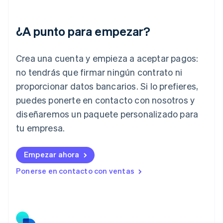
English
India
¿A punto para empezar?
English
Irlanda
English
Crea una cuenta y empieza a aceptar pagos:
Italia
no tendrás que firmar ningún contrato ni
Italiano
English
Japón
proporcionar datos bancarios. Si lo prefieres,
日本語
English
puedes ponerte en contacto con nosotros y
Letonia
diseñaremos un paquete personalizado para
English
Liechtenstein
tu empresa.
Deutsch
English
Lituania
English
Empezar ahora
Luxemburgo
Ponerse en contacto con ventas
Français
Deutsch
English
Malasia
English
简体中文
Malta
English
México