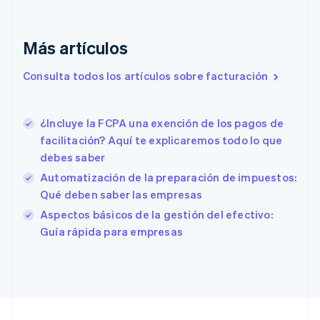
English
Emiratos Árabes Unidos
English
Más artículos
Eslovaquia
Consulta todos los artículos sobre facturación
English
Eslovenia
English
Italiano
España
¿Incluye la FCPA una exención de los pagos de
Español
English
facilitación? Aquí te explicaremos todo lo que
Estados Unidos
debes saber
English
Español
简体中文
Estonia
Automatización de la preparación de impuestos:
English
Qué deben saber las empresas
Finlandia
Aspectos básicos de la gestión del efectivo:
English
Svenska
Guía rápida para empresas
Francia
Français
English
Gibraltar
English
Grecia
English
Hungría