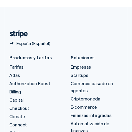
Svenska
English
Suiza
Deutsch
Français
Italiano
English
Tailandia
ไทย
English
España (Español)
Productos y tarifas
Soluciones
Tarifas
Empresas
Atlas
Startups
Authorization Boost
Comercio basado en
agentes
Billing
Criptomoneda
Capital
E-commerce
Checkout
Finanzas integradas
Climate
Automatización de
Connect
finanzas