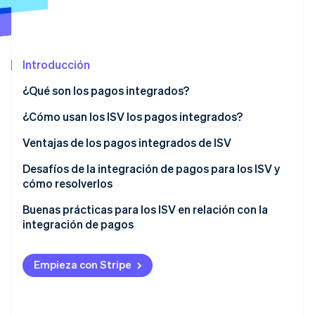
Sector público
Radar
Comercio minorista
Prevención de fraude
Atlas
Introducción
Constitución de una startup
Ecosystem
Climate
¿Qué son los pagos integrados?
Eliminación de dióxido de carbono
Socios
Stripe App Marketplace
¿Cómo usan los ISV los pagos integrados?
Identity
Verificación de identidad en línea
Ventajas de los pagos integrados de ISV
Desafíos de la integración de pagos para los ISV y
cómo resolverlos
Buenas prácticas para los ISV en relación con la
Stripe Sessions 2026
integración de pagos
Descubre cómo Stripe está construyendo la infraestructu
para la IA.
Ver ahora
Empieza con Stripe