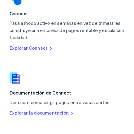
Español
English
Noruega
Connect
English
Pasa a modo activo en semanas en vez de trimestres,
Nueva Zelanda
English
construye una empresa de pagos rentable y escala con
Países Bajos
facilidad.
Nederlands
English
Explorar Connect
Polonia
English
Portugal
Português
English
RAE de Hong Kong, China
English
简体中文
Reino Unido
English
Documentación de Connect
República Checa
Descubre cómo dirigir pagos entre varias partes.
English
Rumanía
Explorar la documentación
English
Singapur
English
简体中文
Suecia