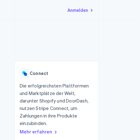
Anmelden
Ressourcen
Ecosystem
Kontakt
nd Marktplätze
Mehr
App-Integrationen
Partner
Sales-Team kontaktieren
Product roadmap
Code-Beispiele
Stripe App-Marktplatz
Partner werden
Ausblick
 Plattformen
Entwickler-Blog
 platforms
eit
API-Status
Radar
Betrugsprävention
eistungen
Connect
Atlas
onen
virtuelle Karten
Start-up-Gründung
Die erfolgreichsten Plattformen
und Marktplätze der Welt,
Climate
CO₂-Entnahme
darunter Shopify und DoorDash,
nutzen Stripe Connect, um
Identity
Online-Identitätsprüfung
Zahlungen in ihre Produkte
einzubinden.
Mehr erfahren