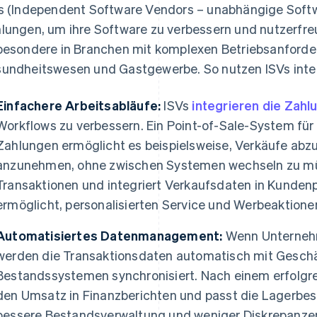
s (Independent Software Vendors – unabhängige Softwa
lungen, um ihre Software zu verbessern und nutzerfreu
besondere in Branchen mit komplexen Betriebsanforder
undheitswesen und Gastgewerbe. So nutzen ISVs inte
Einfachere Arbeitsabläufe:
ISVs
integrieren die Zah
Workflows zu verbessern. Ein Point-of-Sale-System für 
Zahlungen ermöglicht es beispielsweise, Verkäufe ab
anzunehmen, ohne zwischen Systemen wechseln zu mü
Transaktionen und integriert Verkaufsdaten in Kunden
ermöglicht, personalisierten Service und Werbeaktione
Automatisiertes Datenmanagement:
Wenn Unternehm
werden die Transaktionsdaten automatisch mit Geschä
Bestandssystemen synchronisiert. Nach einem erfolgr
den Umsatz in Finanzberichten und passt die Lagerbest
bessere Bestandsverwaltung und weniger Diskrepanz