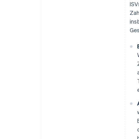
ISV
Zah
ins
Ges