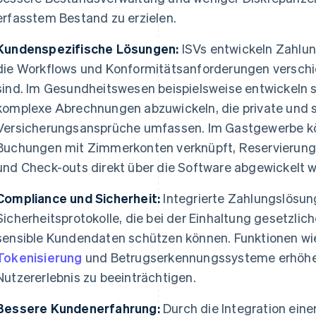
erfasstem Bestand zu erzielen.
Kundenspezifische Lösungen:
ISVs entwickeln Zahlung
die Workflows und Konformitätsanforderungen versch
sind. Im Gesundheitswesen beispielsweise entwickeln
komplexe Abrechnungen abzuwickeln, die private und s
Versicherungsansprüche umfassen. Im Gastgewerbe kö
Buchungen mit Zimmerkonten verknüpft, Reservierunge
und Check-outs direkt über die Software abgewickelt 
Compliance und Sicherheit:
Integrierte Zahlungslösun
Sicherheitsprotokolle, die bei der Einhaltung gesetzlic
sensible Kundendaten schützen können. Funktionen wi
Tokenisierung
und Betrugserkennungssysteme erhöhen
Nutzererlebnis zu beeinträchtigen.
Bessere Kundenerfahrung:
Durch die Integration ein