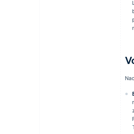
V
Nac