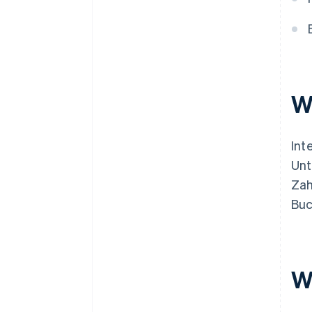
W
Int
Unt
Zah
Buc
W