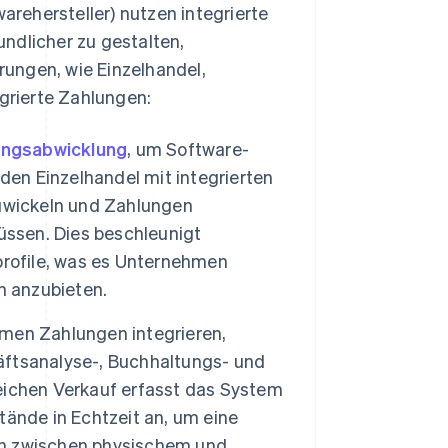
rehersteller) nutzen integrierte
ndlicher zu gestalten,
ungen, wie Einzelhandel,
grierte Zahlungen:
lungsabwicklung
, um Software-
den Einzelhandel mit integrierten
zuwickeln und Zahlungen
ssen. Dies beschleunigt
profile, was es Unternehmen
n anzubieten.
en Zahlungen integrieren,
ftsanalyse-, Buchhaltungs- und
eichen Verkauf erfasst das System
ände in Echtzeit an, um eine
en zwischen physischem und