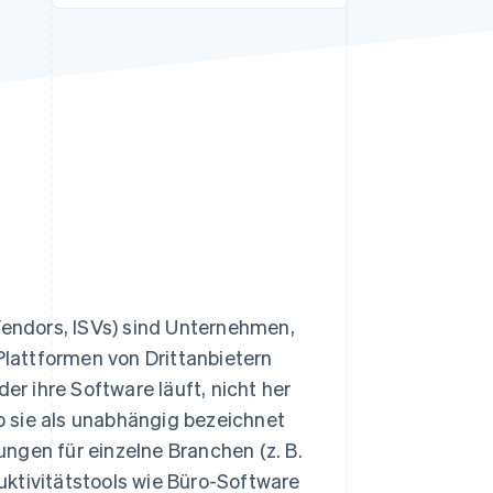
Stripe-Sessions 2026
Erfahren Sie, wie Stripe
Lösungen für die
Wirtschaftsinfrastruktur
für KI aufbaut.
Jetzt ansehen
endors, ISVs) sind Unternehmen,
 Plattformen von Drittanbietern
er ihre Software läuft, nicht her
 sie als unabhängig bezeichnet
ngen für einzelne Branchen (z. B.
ktivitätstools wie Büro-Software