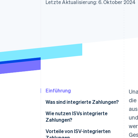
Optimierung der
Datensynchronisier
Letzte Aktualisierung: 6. Oktober 2024
Autorisierungsraten
Link
Beschleunigter Bezahlvorgang
Financial Connections
Verbundene Finanzdaten
Einführung
Una
die
Was sind integrierte Zahlungen?
aus
Wie nutzen ISVs integrierte
und
Zahlungen?
wer
Vorteile von ISV-integrierten
Ges
Zahlungen