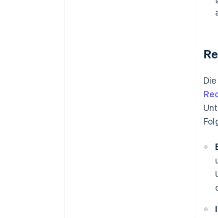
Re
Die
Re
Unt
Fol