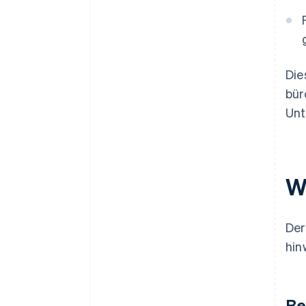
Die
bür
Unt
W
De
hin
Be