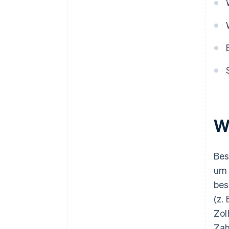
W
Bes
um 
bes
(z.
Zol
Zah