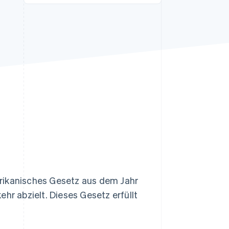
Stripe-Sessions 2026
Erfahren Sie, wie Stripe
Lösungen für die
Wirtschaftsinfrastruktur
für KI aufbaut.
Jetzt ansehen
rikanisches Gesetz aus dem Jahr
hr abzielt. Dieses Gesetz erfüllt