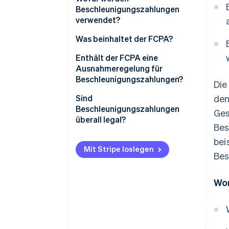
Beschleunigungszahlungen
verwendet?
Was beinhaltet der FCPA?
Bestimmungen zur Bekämpfung
Enthält der FCPA eine
von Bestechung
Ausnahmeregelung für
Beschleunigungszahlungen?
Die
Rechnungslegungsvorschriften
Sind
den
Durchsetzung
Beschleunigungszahlungen
Ges
überall legal?
Bes
bei
Mit Stripe loslegen
Bes
Wor