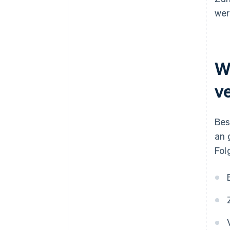
wer
W
v
Bes
an 
Fol