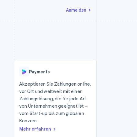
Anmelden
Ressourcen
Ecosystem
Kontakt
nd Marktplätze
Mehr
App-Integrationen
Partner
Sales-Team kontaktieren
Product roadmap
Code-Beispiele
Stripe App-Marktplatz
Partner werden
Ausblick
 Plattformen
Entwickler-Blog
 platforms
eit
API-Status
Radar
Betrugsprävention
eistungen
Payments
Atlas
onen
virtuelle Karten
Start-up-Gründung
Akzeptieren Sie Zahlungen online,
vor Ort und weltweit mit einer
Climate
CO₂-Entnahme
Zahlungslösung, die für jede Art
von Unternehmen geeignet ist –
Identity
Online-Identitätsprüfung
vom Start-up bis zum globalen
Konzern.
Mehr erfahren