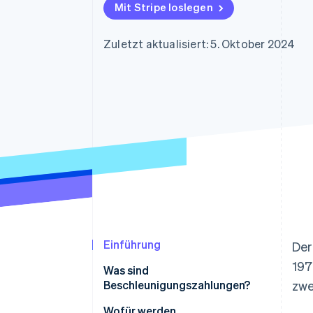
Optimierung der
Datensynchronisier
Mit Stripe loslegen
Autorisierungsraten
Link
Beschleunigter Bezahlvorgang
Zuletzt aktualisiert: 5. Oktober 2024
Financial Connections
Verbundene Finanzdaten
Einführung
De
197
Was sind
Beschleunigungszahlungen?
zwe
Wofür werden