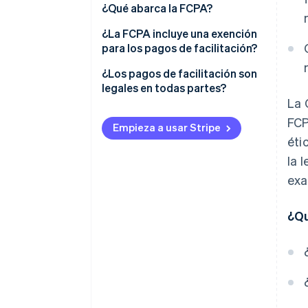
¿Qué abarca la FCPA?
Disposiciones contra el soborno
¿La FCPA incluye una exención
para los pagos de facilitación?
Disposiciones contables
¿Los pagos de facilitación son
Aplicación de la ley
legales en todas partes?
La 
FCP
Empieza a usar Stripe
éti
la 
exa
¿Qu