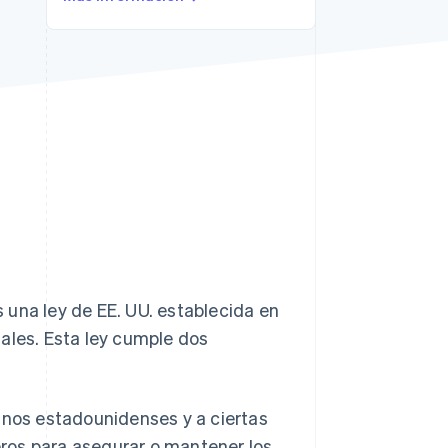
Sesiones de Stripe
2026
Descubre cómo Stripe
construye la
infraestructura
económica para la IA.
Mirar ahora
 una ley de EE. UU. establecida en
ales. Esta ley cumple dos
anos estadounidenses y a ciertas
eros para asegurar o mantener los