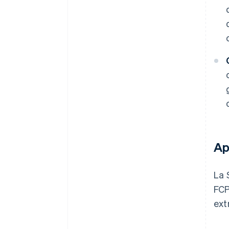
Ap
La 
FCP
ext