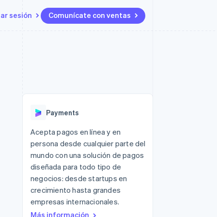
iar sesión
Comunícate con ventas
Recursos
Ecosistema
Contacto
 marketplaces
Más
Integraciones de aplicaciones
Socios
Contacta con ventas
Product roadmap
s
Ejemplos de código
Stripe App Marketplace
Conviértete en socio
Ver lo que viene
ataformas
Blog de desarrolladores
Estado de la API
Radar
Prevención de fraude
Payments
Atlas
Constitución de una startup
 lucro
Acepta pagos en línea y en
persona desde cualquier parte del
Climate
Eliminación de dióxido de
mundo con una solución de pagos
carbono
diseñada para todo tipo de
negocios: desde startups en
crecimiento hasta grandes
empresas internacionales.
Más información