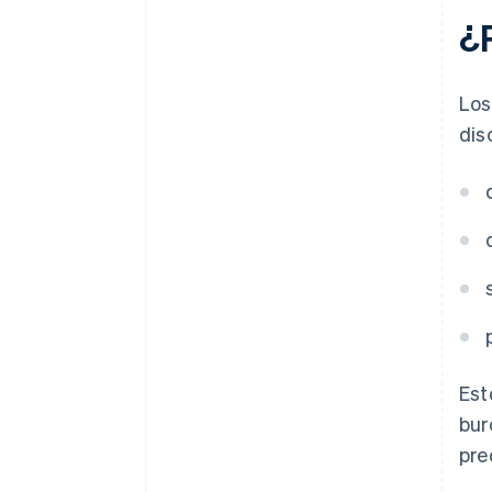
¿P
Los
dis
Est
bur
pre