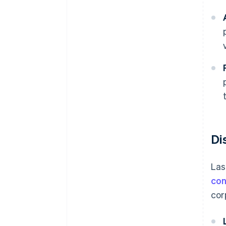
Di
Las
con
cor