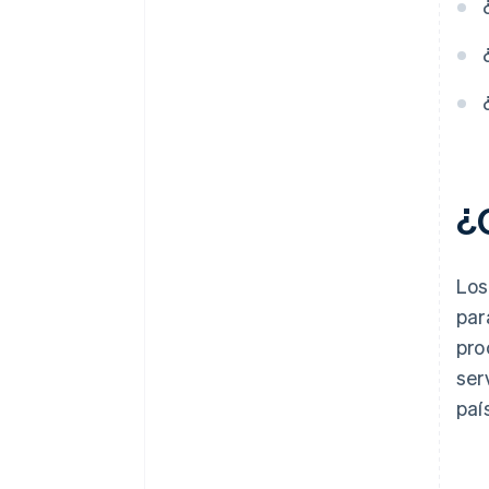
¿
Los
par
pro
ser
paí