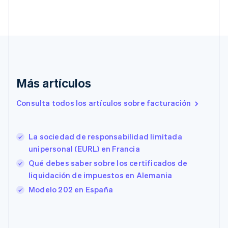
Canadá
English
Français
China continental
简体中文
English
Chipre
English
Croacia
English
Italiano
Más artículos
Dinamarca
English
Consulta todos los artículos sobre facturación
Emiratos Árabes Unidos
English
Eslovaquia
La sociedad de responsabilidad limitada
English
unipersonal (EURL) en Francia
Eslovenia
English
Italiano
Qué debes saber sobre los certificados de
España
liquidación de impuestos en Alemania
Español
English
Modelo 202 en España
Estados Unidos
English
Español
简体中文
Estonia
English