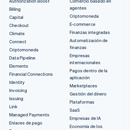
Authorization Boost
Comercio basado en
agentes
Billing
Criptomoneda
Capital
E-commerce
Checkout
Finanzas integradas
Climate
Automatización de
Connect
finanzas
Criptomoneda
Empresas
Data Pipeline
internacionales
Elements
Pagos dentro de la
Financial Connections
aplicación
Identity
Marketplaces
Invoicing
Gestión del dinero
Issuing
Plataformas
Link
SaaS
Managed Payments
Empresas de IA
Enlaces de pago
Economía de los