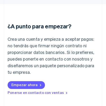
Finlandia
English
Svenska
Francia
Français
English
Gibraltar
¿A punto para empezar?
English
Grecia
English
Crea una cuenta y empieza a aceptar pagos:
Hungría
English
no tendrás que firmar ningún contrato ni
India
proporcionar datos bancarios. Si lo prefieres,
English
Irlanda
puedes ponerte en contacto con nosotros y
English
diseñaremos un paquete personalizado para
Italia
tu empresa.
Italiano
English
Japón
日本語
English
Empezar ahora
Letonia
Ponerse en contacto con ventas
English
Liechtenstein
Deutsch
English