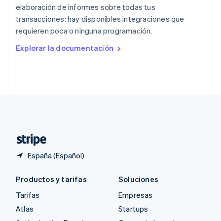
Reino Unido
elaboración de informes sobre todas tus
English
transacciones: hay disponibles integraciones que
República Checa
requieren poca o ninguna programación.
English
Rumanía
Explorar la documentación
English
Singapur
English
简体中文
Suecia
Svenska
English
Suiza
Deutsch
Français
Italiano
English
Tailandia
ไทย
English
España (Español)
Productos y tarifas
Soluciones
Tarifas
Empresas
Atlas
Startups