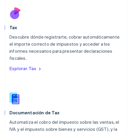
Lituania
English
Luxemburgo
Français
Deutsch
English
Malasia
Tax
English
简体中文
Descubre dónde registrarte, cobrar automáticamente
Malta
English
el importe correcto de impuestos y acceder a los
México
informes necesarios para presentar declaraciones
Español
English
fiscales.
Noruega
English
Explorar Tax
Nueva Zelanda
English
Países Bajos
Nederlands
English
Polonia
English
Portugal
Documentación de Tax
Português
English
Automatiza el cobro del impuesto sobre las ventas, el
RAE de Hong Kong, China
English
简体中文
IVA y el impuesto sobre bienes y servicios (GST), y la