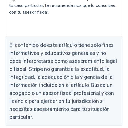
tu caso particular, te recomendamos que lo consultes
con tu asesor fiscal.
El contenido de este artículo tiene solo fines
informativos y educativos generales y no
debe interpretarse como asesoramiento legal
Alemania
Deutsch
English
o fiscal. Stripe no garantiza la exactitud, la
Australia
integridad, la adecuación o la vigencia de la
English
Austria
información incluida en el artículo. Busca un
Deutsch
English
abogado o un asesor fiscal profesional y con
Bélgica
licencia para ejercer en tu jurisdicción si
Nederlands
Français
Deutsch
English
Brasil
necesitas asesoramiento para tu situación
Português
English
particular.
Bulgaria
English