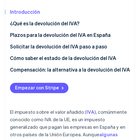
Sector público
Radar
Comercio minorista
Introducción
Prevención de fraude
¿Qué es la devolución del IVA?
Atlas
Constitución de una startup
Ecosystem
Plazos para la devolución del IVA en España
Climate
Eliminación de dióxido de carbono
Socios
Solicitud de la devolución del IVA
Solicitar la devolución del IVA paso a paso
Stripe App Marketplace
Identity
Devolución del importe
Cómo saber el estado de la devolución del IVA
Verificación de identidad en línea
Compensación: la alternativa a la devolución del IVA
Pros de la compensación del IVA
Empezar con Stripe
Contras de la compensación del
Stripe Sessions 2026
IVA/devoluciones/devoluciones
Descubre cómo Stripe está construyendo la infraestructu
para la IA.
Pros de la devolución del IVA
El impuesto sobre el valor añadido (
IVA
), comúnmente
Ver ahora
conocido como IVA de la UE, es un impuesto
Contras de la devolución del IVA
generalizado que pagan las empresas en España y en
otros países de la Unión Europea. Aunque
algunas