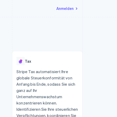
Anmelden
Ressourcen
Ecosystem
Kontakt
nd Marktplätze
Mehr
App-Integrationen
Partner
Sales-Team kontaktieren
Product roadmap
Code-Beispiele
Stripe App-Marktplatz
Partner werden
Ausblick
 Plattformen
Entwickler-Blog
 platforms
eit
API-Status
Radar
Betrugsprävention
eistungen
Tax
Atlas
onen
virtuelle Karten
Start-up-Gründung
Stripe Tax automatisiert Ihre
globale Steuerkonformität von
Climate
CO₂-Entnahme
Anfang bis Ende, sodass Sie sich
ganz auf Ihr
Identity
Online-Identitätsprüfung
Unternehmenswachstum
konzentrieren können.
Identifizieren Sie Ihre steuerlichen
Verpflichtungen, koordinieren Sie