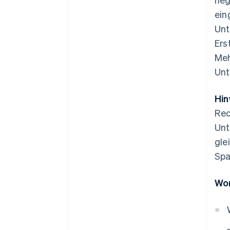
Umsatzsteuerverrechnung
ein
Vorteile der
Unt
Umsatzsteuererstattung
Ers
Nachteile der
Meh
Umsatzsteuererstattung
Unt
Hin
Red
Unt
gle
Spa
Wor