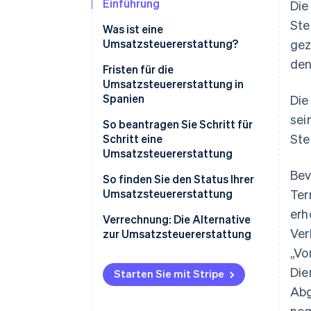
Einführung
Die
Ste
Was ist eine
Umsatzsteuererstattung?
gez
den
Fristen für die
Umsatzsteuererstattung in
Spanien
Die
sei
Umsatzsteuererstattung
So beantragen Sie Schritt für
Ste
beantragen
Schritt eine
Umsatzsteuererstattung
Erstattungen
Bev
So finden Sie den Status Ihrer
Umsatzsteuererstattung
Ter
erh
Verrechnung: Die Alternative
Ver
zur Umsatzsteuererstattung
„Vo
Vorteile der
Die
Umsatzsteuerverrechnung
Starten Sie mit Stripe
Abg
Nachteile der
neg