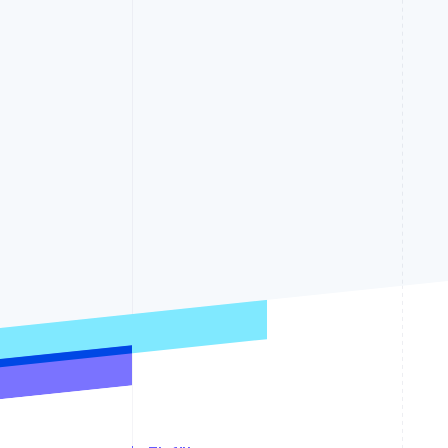
Optimierung der
Datensynchronisier
Autorisierungsraten
Link
Beschleunigter Bezahlvorgang
Financial Connections
Verbundene Finanzdaten