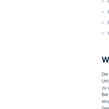
W
Die
Unt
zu 
Ber
ein
Ges