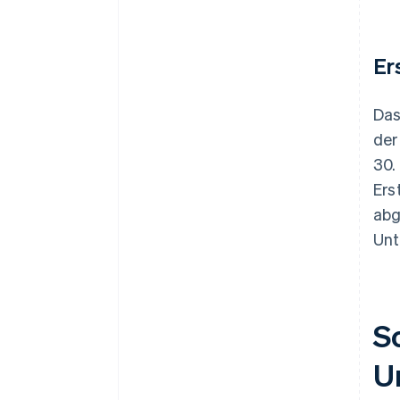
Er
Das
der
30.
Ers
abg
Unt
So
U