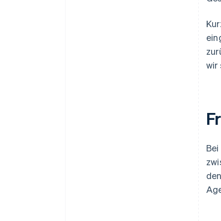
Kur
ein
zur
wir
F
Bei
zwi
den
Age