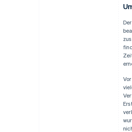
Um
Der
bea
zus
fin
Zei
ern
Vor
vie
Ver
Ers
ver
wur
nic