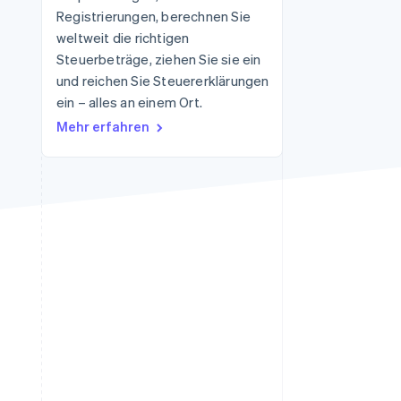
Registrierungen, berechnen Sie
weltweit die richtigen
Steuerbeträge, ziehen Sie sie ein
Stripe-Sessions 2026
Erfahren Sie, wie Stripe
und reichen Sie Steuererklärungen
Lösungen für die
ein – alles an einem Ort.
Wirtschaftsinfrastruktur
Mehr erfahren
für KI aufbaut.
Jetzt ansehen