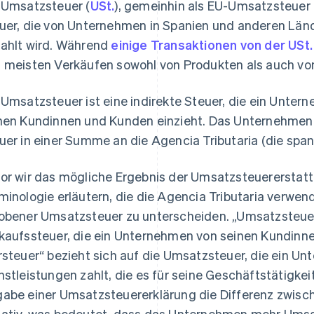
 Umsatzsteuer (
USt.
), gemeinhin als EU-Umsatzsteuer b
uer, die von Unternehmen in Spanien und anderen Län
ahlt wird. Während
einige Transaktionen von der US
 meisten Verkäufen sowohl von Produkten als auch von 
 Umsatzsteuer ist eine indirekte Steuer, die ein Unte
nen Kundinnen und Kunden einzieht. Das Unternehmen
uer in einer Summe an die Agencia Tributaria (die spa
or wir das mögliche Ergebnis der Umsatzsteuererstatt
minologie erläutern, die die Agencia Tributaria verwe
obener Umsatzsteuer zu unterscheiden. „Umsatzsteuer“
kaufssteuer, die ein Unternehmen von seinen Kundinne
rsteuer“ bezieht sich auf die Umsatzsteuer, die ein U
nstleistungen zahlt, die es für seine Geschäftstätigkei
abe einer Umsatzsteuererklärung die Differenz zwisc
ativ, was bedeutet, dass das Unternehmen mehr Umsa