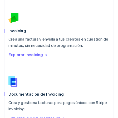
English
简体中文
Malta
English
México
Español
English
Noruega
Invoicing
English
Crea una factura y envíala a tus clientes en cuestión de
Nueva Zelanda
English
minutos, sin necesidad de programación.
Países Bajos
Explorar Invoicing
Nederlands
English
Polonia
English
Portugal
Português
English
RAE de Hong Kong, China
English
简体中文
Documentación de Invoicing
Reino Unido
English
Crea y gestiona facturas para pagos únicos con Stripe
República Checa
Invoicing.
English
Rumanía