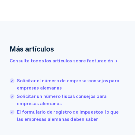
English
Croacia
English
Italiano
Dinamarca
English
Emiratos Árabes Unidos
English
Más artículos
Eslovaquia
English
Eslovenia
Consulta todos los artículos sobre facturación
English
Italiano
España
Español
English
Solicitar el número de empresa: consejos para
Estados Unidos
empresas alemanas
English
Español
简体中文
Estonia
Solicitar un número fiscal: consejos para
English
empresas alemanas
Finlandia
El formulario de registro de impuestos: lo que
English
Svenska
las empresas alemanas deben saber
Francia
Français
English
Gibraltar