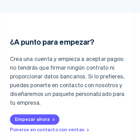
English
Grecia
English
Hungría
English
India
¿A punto para empezar?
English
Irlanda
English
Crea una cuenta y empieza a aceptar pagos:
Italia
no tendrás que firmar ningún contrato ni
Italiano
English
Japón
proporcionar datos bancarios. Si lo prefieres,
日本語
English
puedes ponerte en contacto con nosotros y
Letonia
diseñaremos un paquete personalizado para
English
Liechtenstein
tu empresa.
Deutsch
English
Lituania
English
Empezar ahora
Luxemburgo
Ponerse en contacto con ventas
Français
Deutsch
English
Malasia