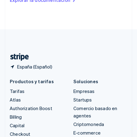
Explorar la documentación
English
Singapur
English
简体中文
Suecia
Svenska
English
Suiza
Deutsch
Français
Italiano
English
Tailandia
ไทย
English
España (Español)
Productos y tarifas
Soluciones
Tarifas
Empresas
Atlas
Startups
Authorization Boost
Comercio basado en
agentes
Billing
Criptomoneda
Capital
E-commerce
Checkout