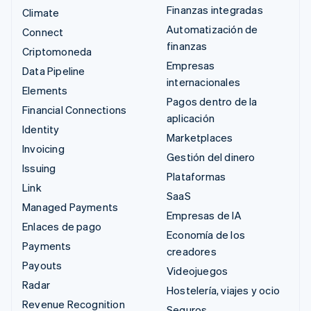
Finanzas integradas
Climate
Automatización de
Connect
finanzas
Criptomoneda
Empresas
Data Pipeline
internacionales
Elements
Pagos dentro de la
Financial Connections
aplicación
Identity
Marketplaces
Invoicing
Gestión del dinero
Issuing
Plataformas
Link
SaaS
Managed Payments
Empresas de IA
Enlaces de pago
Economía de los
Payments
creadores
Payouts
Videojuegos
Radar
Hostelería, viajes y ocio
Revenue Recognition
Seguros