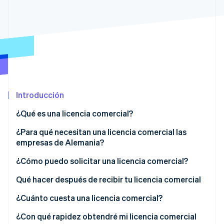
Sector público
Radar
Comercio minorista
Prevención de fraude
Atlas
Constitución de una startup
Ecosystem
Climate
Eliminación de dióxido de carbono
Socios
Stripe App Marketplace
Identity
Introducción
Verificación de identidad en línea
¿Qué es una licencia comercial?
¿Para qué necesitan una licencia comercial las
empresas de Alemania?
Stripe Sessions 2026
¿Cómo puedo solicitar una licencia comercial?
Descubre cómo Stripe está construyendo la infraestructu
para la IA.
Presenta tu solicitud
Qué hacer después de recibir tu licencia comercial
Ver ahora
Paga la comisión
¿Cuánto cuesta una licencia comercial?
Tu licencia comercial se revisa y emite
¿Con qué rapidez obtendré mi licencia comercial