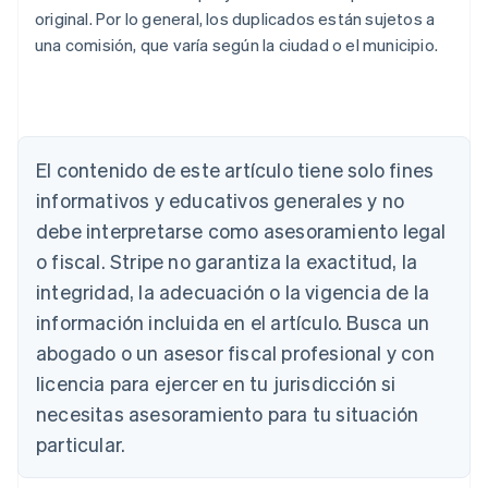
original. Por lo general, los duplicados están sujetos a
una comisión, que varía según la ciudad o el municipio.
Alemania
Deutsch
English
El contenido de este artículo tiene solo fines
Australia
English
informativos y educativos generales y no
Austria
debe interpretarse como asesoramiento legal
Deutsch
English
Bélgica
o fiscal. Stripe no garantiza la exactitud, la
Nederlands
Français
Deutsch
English
integridad, la adecuación o la vigencia de la
Brasil
información incluida en el artículo. Busca un
Português
English
Bulgaria
abogado o un asesor fiscal profesional y con
English
licencia para ejercer en tu jurisdicción si
Canadá
necesitas asesoramiento para tu situación
English
Français
China continental
particular.
简体中文
English
Chipre