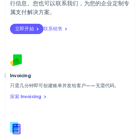
行信息。您也可以联系我们，为您的企业定制专
日本語
English
瑞典
属支付解决方案。
Svenska
English
瑞士
Deutsch
Français
Italiano
English
立即开始
联系销售
塞浦路斯
English
斯洛伐克
English
斯洛文尼亚
English
Italiano
泰国
Invoicing
ไทย
English
希腊
只需几分钟即可创建账单并发给客户——无需代码。
English
探索 Invoicing
西班牙
Español
English
新加坡
English
简体中文
新西兰
English
匈牙利