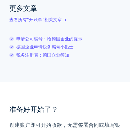
English
更多文章
立陶宛
English
列支敦士登
查看所有“开账单”相关文章
Deutsch
English
卢森堡
Français
Deutsch
English
申请公司编号：给德国企业的提示
罗马尼亚
德国企业申请税务编号小贴士
English
马尔他
税务注册表：德国企业须知
English
马来西亚
English
简体中文
美国
English
Español
简体中文
墨西哥
Español
English
挪威
准备好开始了？
English
葡萄牙
Português
English
创建账户即可开始收款，无需签署合同或填写银
日本