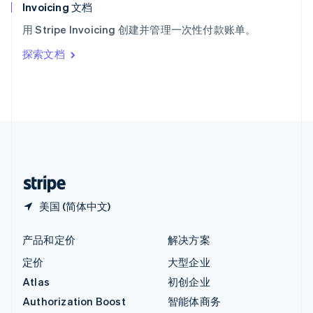
English
Invoicing 文档
意大利
用 Stripe Invoicing 创建并管理一次性付款账单。
Italiano
English
印度
探索文档
English
英国
English
直布罗陀
English
中国内地
简体中文
English
中国香港特别行政区
English
简体中文
美国 (简体中文)
产品和定价
解决方案
定价
大型企业
Atlas
初创企业
Authorization Boost
智能体商务