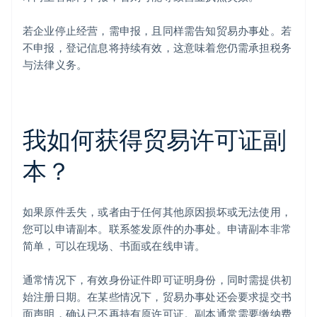
若企业停止经营，需申报，且同样需告知贸易办事处。若
不申报，登记信息将持续有效，这意味着您仍需承担税务
与法律义务。
我如何获得贸易许可证副
阿联酋
English
本？
爱尔兰
English
爱沙尼亚
English
如果原件丢失，或者由于任何其他原因损坏或无法使用，
奥地利
您可以申请副本。联系签发原件的办事处。申请副本非常
Deutsch
English
简单，可以在现场、书面或在线申请。
澳大利亚
English
巴西
通常情况下，有效身份证件即可证明身份，同时需提供初
Português
English
始注册日期。在某些情况下，贸易办事处还会要求提交书
保加利亚
面声明，确认已不再持有原许可证。副本通常需要缴纳费