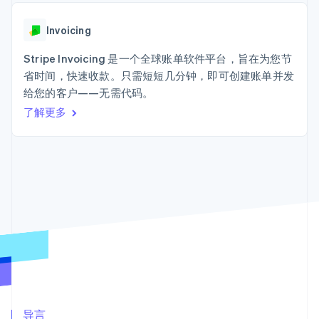
接入 125+ 种支
加密货币
Stripe Sigma
产品路线图
SaaS
付方式
自定义报告
购买
Sessions 年度大会
Terminal
Data Pipeline
Invoicing
招聘
线下支付
数据同步
资讯中心
Authorization
资源
Stripe Invoicing 是一个全球账单软件平台，旨在为您节
Stripe Press
Boost
按行业
省时间，快速收款。只需短短几分钟，即可创建账单并发
支付成功率优
应用集成
给您的客户——无需代码。
化
AI 企业
代码示例
Link
创作者经济
开发者博客
了解更多
联系
加速结账
游戏
API 状态
Financial
酒店、旅游与休闲
联系销售
Connections
保险
成为合作伙伴
关联金融账户
媒体与娱乐
数据
非营利组织
专业服务
公共部门
零售
更多
Product roadmap
了解未来规划
生态系统
Radar
合作伙伴
欺诈防范
Stripe App Marketplace
导言
Atlas