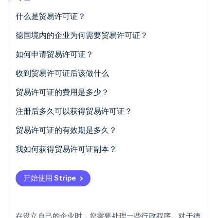
初创企业注册
什么是贸易许可证？
Climate
碳移除
德国境内的企业为何需要贸易许可证？
Identity
如何申请贸易许可证？
在线身份验证
提交您的申请
收到贸易许可证后该做什么
支付费用
贸易许可证的费用是多少？
您的贸易许可证经审核后核发
注册后多久可以获得贸易许可证？
Stripe Sessions 2026
了解 Stripe 如何为 AI 构建经济基础设施。
贸易许可证的有效期是多久？
立即观看
我如何获得贸易许可证副本？
开始使用 Stripe
在设立自己的企业时，您需要处理一些行政程序。对于德