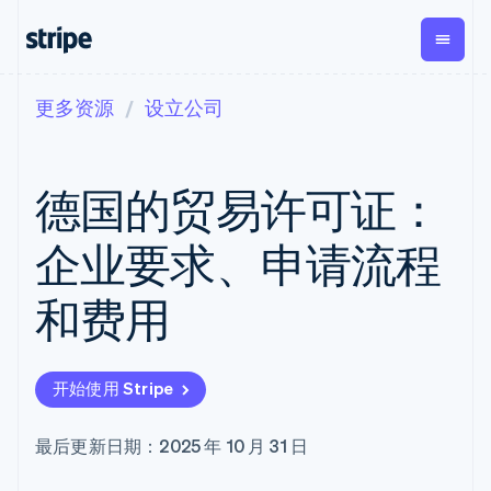
更多资源
设立公司
按企业阶段
文档
学习
支付
营收
资金管理
平台
易市
大型企业
Stripe 文档
博客
Payments
Billing
Treasury
初创企业
API 参考文档
客户案例
德国的贸易许可证：
在线支付
经常性收入
Con
库与 SDK
指南
企业财务
Managed
Metronome
Stripe Apps
Payments
按用量计费
Global
平台
企业要求、申请流程
备案商家解决
Payouts
Subscriptions
Capi
按应用场景
方案
平
支持
向第三方
订阅管理
Payment links
客户
和费用
指南
智能体商务
打款
Invoicing
Trea
加密货币
获取支持
无代码支付
一次性或定期
Capital
平
电子商务
接受线上付款
托管支持方案
企业融资
Checkout
账单
嵌入
嵌入式金融
实施预置结账流程
专业服务
预构建支付界
Crypto
Tax
融服
开始使用 Stripe
财务自动化
构建平台或交易市场
钱包、稳
面
销售税和增值
Iss
全球化企业
管理订阅
定币发行
Elements
税自动化
实体
应用内支付
提供按用量计费
灵活的 UI 组件
和发卡基
Crypto
Revenue
虚拟
最后更新日期：2025 年 10 月 31 日
交易市场
发行稳定币支持的支付卡
Onramp
Payment
Recognition
础设施
公司
资金管理
通过智能体配置和管理服
可嵌入的
methods
会计自动化
平台
务