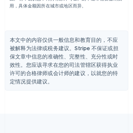
English
用，具体金额因所在城市或地区而异。
比利时
Nederlands
Français
Deutsch
English
波兰
English
丹麦
English
本文中的内容仅供一般信息和教育目的，不应
德国
被解释为法律或税务建议。Stripe 不保证或担
Deutsch
English
法国
保文章中信息的准确性、完整性、充分性或时
Français
English
效性。您应该寻求在您的司法管辖区获得执业
芬兰
许可的合格律师或会计师的建议，以就您的特
English
Svenska
定情况提供建议。
荷兰
Nederlands
English
加拿大
English
Français
捷克
English
克罗地亚
English
Italiano
拉脱维亚