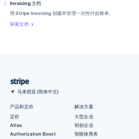
English
Invoicing 文档
意大利
用 Stripe Invoicing 创建并管理一次性付款账单。
Italiano
English
印度
探索文档
English
英国
English
直布罗陀
English
中国内地
简体中文
English
中国香港特别行政区
English
简体中文
马来西亚 (简体中文)
产品和定价
解决方案
定价
大型企业
Atlas
初创企业
Authorization Boost
智能体商务