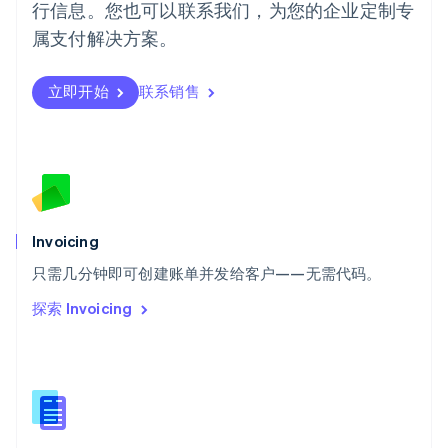
行信息。您也可以联系我们，为您的企业定制专
日本語
English
瑞典
属支付解决方案。
Svenska
English
瑞士
Deutsch
Français
Italiano
English
立即开始
联系销售
塞浦路斯
English
斯洛伐克
English
斯洛文尼亚
English
Italiano
泰国
Invoicing
ไทย
English
希腊
只需几分钟即可创建账单并发给客户——无需代码。
English
探索 Invoicing
西班牙
Español
English
新加坡
English
简体中文
新西兰
English
匈牙利