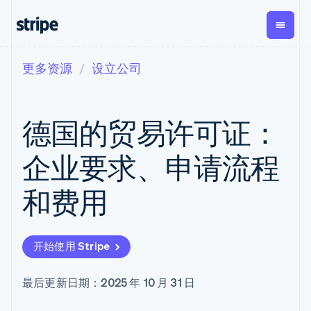
更多资源
设立公司
按企业阶段
文档
学习
支付
营收
资金管
平台
理
易市
大型企业
Stripe 文档
博客
Payments
Billing
初创企业
API 参考文档
客户案例
德国的贸易许可证：
在线支付
经常性收入
Global
Conn
库与 SDK
指南
Payment links
Metronome
Payouts
Stripe Apps
按用量计费
平台
企业要求、申请流程
无代码支付
Subscriptions
向第三
按应用场景
Checkout
方打款
支持
预构建支付界
订阅管理
Crypto
和费用
指南
智能体商务
面
Invoicing
钱包、
加密货币
获取支持
一次性或定期
Elements
稳定币
电子商务
接受线上付款
托管支持方案
灵活的 UI 组件
账单
发行和
嵌入式金融
实施预置结账流程
专业服务
Payment
Tax
发卡基
开始使用 Stripe
财务自动化
构建平台或交易市场
methods
销售税和增值
础设施
全球化企业
管理订阅
接入 125+ 种支
税自动化
应用内支付
提供按用量计费
付方式
Revenue
最后更新日期：2025 年 10 月 31 日
交易市场
发行稳定币支持的支付卡
Terminal
Recognition
公司
资金管理
通过智能体配置和管理服
线下支付
会计自动化
平台
务