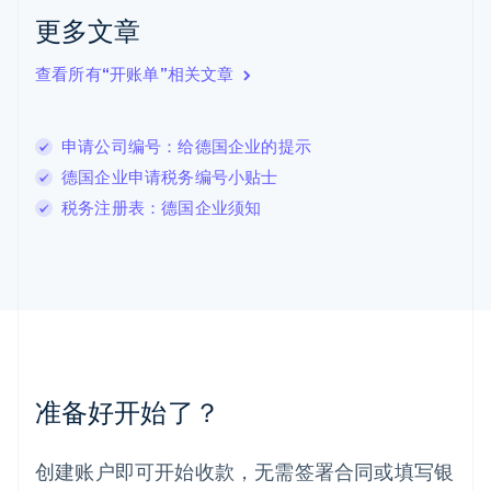
English
更多文章
立陶宛
English
列支敦士登
查看所有“开账单”相关文章
Deutsch
English
卢森堡
Français
Deutsch
English
申请公司编号：给德国企业的提示
罗马尼亚
德国企业申请税务编号小贴士
English
马尔他
税务注册表：德国企业须知
English
马来西亚
English
简体中文
美国
English
Español
简体中文
墨西哥
Español
English
挪威
准备好开始了？
English
葡萄牙
Português
English
创建账户即可开始收款，无需签署合同或填写银
日本