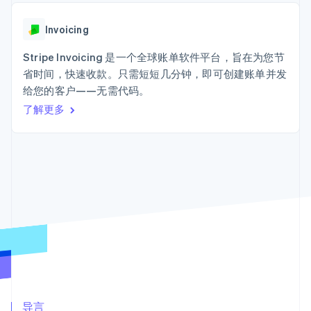
Authorization
Stripe Sigma
产品路线图
SaaS
Boost
自定义报告
Sessions 年度大会
支付成功率优
Data Pipeline
Invoicing
招聘
化
数据同步
资讯中心
Link
资源
Stripe Invoicing 是一个全球账单软件平台，旨在为您节
Stripe Press
加速结账
按行业
省时间，快速收款。只需短短几分钟，即可创建账单并发
应用集成
给您的客户——无需代码。
AI 企业
代码示例
创作者经济
开发者博客
了解更多
联系
游戏
API 状态
更多
酒店、旅游与休闲
联系销售
Product roadmap
保险
成为合作伙伴
了解未来规划
媒体与娱乐
非营利组织
Radar
专业服务
欺诈防范
公共部门
Atlas
零售
初创企业注册
Climate
碳移除
生态系统
合作伙伴
Stripe App Marketplace
导言