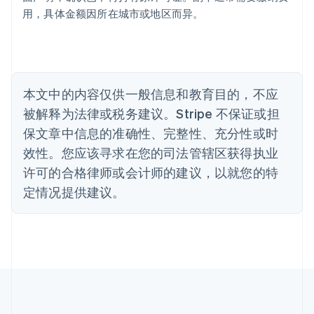
English
用，具体金额因所在城市或地区而异。
比利时
Nederlands
Français
Deutsch
English
波兰
English
丹麦
English
本文中的内容仅供一般信息和教育目的，不应
德国
被解释为法律或税务建议。Stripe 不保证或担
Deutsch
English
法国
保文章中信息的准确性、完整性、充分性或时
Français
English
效性。您应该寻求在您的司法管辖区获得执业
芬兰
许可的合格律师或会计师的建议，以就您的特
English
Svenska
定情况提供建议。
荷兰
Nederlands
English
加拿大
English
Français
捷克
English
克罗地亚
English
Italiano
拉脱维亚