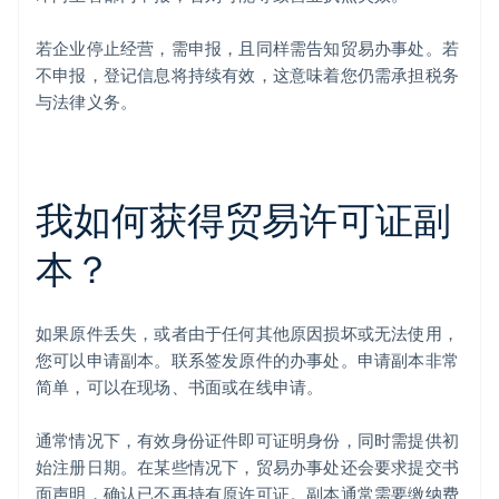
若企业停止经营，需申报，且同样需告知贸易办事处。若
不申报，登记信息将持续有效，这意味着您仍需承担税务
与法律义务。
我如何获得贸易许可证副
阿联酋
English
本？
爱尔兰
English
爱沙尼亚
English
如果原件丢失，或者由于任何其他原因损坏或无法使用，
奥地利
您可以申请副本。联系签发原件的办事处。申请副本非常
Deutsch
English
简单，可以在现场、书面或在线申请。
澳大利亚
English
巴西
通常情况下，有效身份证件即可证明身份，同时需提供初
Português
English
始注册日期。在某些情况下，贸易办事处还会要求提交书
保加利亚
面声明，确认已不再持有原许可证。副本通常需要缴纳费