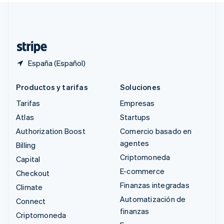
Suiza
Deutsch
Français
Italiano
English
Tailandia
ไทย
English
España (Español)
Productos y tarifas
Soluciones
Tarifas
Empresas
Atlas
Startups
Authorization Boost
Comercio basado en
agentes
Billing
Criptomoneda
Capital
E-commerce
Checkout
Finanzas integradas
Climate
Automatización de
Connect
finanzas
Criptomoneda