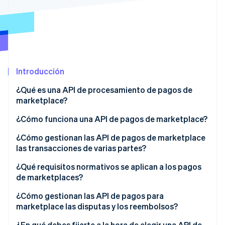
Sector público
Radar
Comercio minorista
Prevención de fraude
Atlas
Constitución de una startup
Ecosystem
Climate
Introducción
Eliminación de dióxido de carbono
Socios
Stripe App Marketplace
Identity
¿Qué es una API de procesamiento de pagos de
Verificación de identidad en línea
marketplace?
¿Cómo funciona una API de pagos de marketplace?
¿Cómo gestionan las API de pagos de marketplace
las transacciones de varias partes?
Stripe Sessions 2026
Descubre cómo Stripe está construyendo la infraestructu
¿Qué requisitos normativos se aplican a los pagos
para la IA.
de marketplaces?
Ver ahora
Conoce a tu cliente (KYC) y verificación del
¿Cómo gestionan las API de pagos para
vendedor
marketplace las disputas y los reembolsos?
Declaración fiscal
¿En qué debes fijarte a la hora de elegir una API de