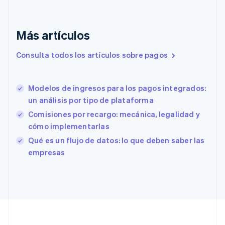
Emiratos Árabes Unidos
English
Más artículos
Eslovaquia
English
Eslovenia
Consulta todos los artículos sobre pagos
English
Italiano
España
Español
English
Modelos de ingresos para los pagos integrados:
Estados Unidos
un análisis por tipo de plataforma
English
Español
简体中文
Estonia
Comisiones por recargo: mecánica, legalidad y
English
cómo implementarlas
Finlandia
Qué es un flujo de datos: lo que deben saber las
English
Svenska
empresas
Francia
Français
English
Gibraltar
English
Grecia
English
Hungría
English