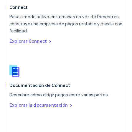
Noruega
Connect
English
Pasa a modo activo en semanas en vez de trimestres,
Nueva Zelanda
English
construye una empresa de pagos rentable y escala con
Países Bajos
facilidad.
Nederlands
English
Explorar Connect
Polonia
English
Portugal
Português
English
RAE de Hong Kong, China
English
简体中文
Reino Unido
English
Documentación de Connect
República Checa
Descubre cómo dirigir pagos entre varias partes.
English
Rumanía
Explorar la documentación
English
Singapur
English
简体中文
Suecia
Svenska
English