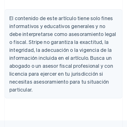
Alemania
Deutsch
English
El contenido de este artículo tiene solo fines
Australia
English
informativos y educativos generales y no
Austria
debe interpretarse como asesoramiento legal
Deutsch
English
Bélgica
o fiscal. Stripe no garantiza la exactitud, la
Nederlands
Français
Deutsch
English
integridad, la adecuación o la vigencia de la
Brasil
información incluida en el artículo. Busca un
Português
English
Bulgaria
abogado o un asesor fiscal profesional y con
English
licencia para ejercer en tu jurisdicción si
Canadá
necesitas asesoramiento para tu situación
English
Français
China continental
particular.
简体中文
English
Chipre
English
Croacia
English
Italiano
Dinamarca
English