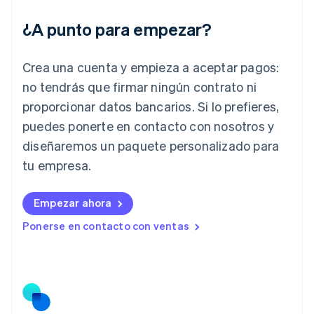
India
¿A punto para empezar?
English
Irlanda
English
Crea una cuenta y empieza a aceptar pagos:
Italia
no tendrás que firmar ningún contrato ni
Italiano
English
Japón
proporcionar datos bancarios. Si lo prefieres,
日本語
English
puedes ponerte en contacto con nosotros y
Letonia
diseñaremos un paquete personalizado para
English
Liechtenstein
tu empresa.
Deutsch
English
Lituania
English
Empezar ahora
Luxemburgo
Ponerse en contacto con ventas
Français
Deutsch
English
Malasia
English
简体中文
Malta
English
México
Español
English